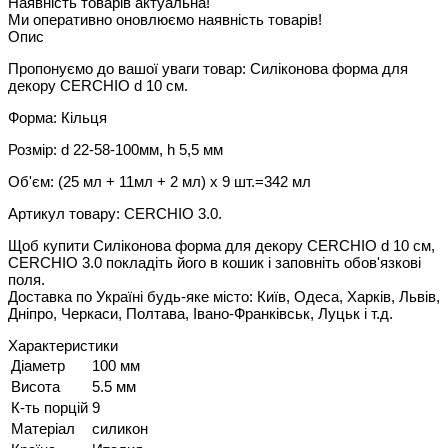
Наявність товарів актуальна!
Ми оперативно оновлюємо наявність товарів!
Опис
Пропонуємо до вашої уваги товар: Силіконова форма для
декору CERCHIO d 10 cм.
Форма: Кільця
Розмір: d 22-58-100мм, h 5,5 мм
Об'єм: (25 мл + 11мл + 2 мл) x 9 шт.=342 мл
Артикул товару: CERCHIO 3.0.
Щоб купити Силіконова форма для декору CERCHIO d 10 см,
CERCHIO 3.0 покладіть його в кошик і заповніть обов'язкові
поля.
Доставка по Україні будь-яке місто: Київ, Одеса, Харків, Львів,
Дніпро, Черкаси, Полтава, Івано-Франківськ, Луцьк і т.д.
Характеристики
Діаметр
100 мм
Висота
5.5 мм
К-ть порцій
9
Матеріал
силикон