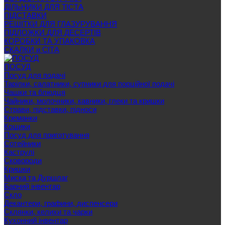
ДІЛЬНИКИ ДЛЯ ТІСТА
ПІДСТАВКИ
РЕШІТКИ ДЛЯ ГЛАЗУРУВАННЯ
ПІДЛОЖКИ ДЛЯ ДЕСЕРТІВ
КОРОБКИ ТА УПАКОВКА
СКАЛКИ и СІТА
ПОСУД
Посуд для подачі
Тарілки, салатники, супники для порційної подачі
Чашки та блюдця
Чайники, молочники, кавники, глеки та кришки
Страви, підставки, підноси
Креманки
Кошики
Посуд для приготування
Сотейники
Каструлі
Сковороди
Кришки
Миска та Дуршлаг
Барний інвентар
Скло
Декантери, графини, диспенсери
Склянки, келихи та чарки
Кухонний інвентар