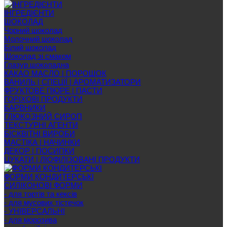
ІНГРЕДІЄНТИ
ШОКОЛАД
Чорний шоколад
Молочний шоколад
Білий шоколад
Шоколад зі смаком
Глазур шоколадна
КАКАО МАСЛО | ПОРОШОК
ВАНИЛЬ | СПЕЦІЇ | АРОМАТИЗАТОРИ
ФРУКТОВЕ ПЮРЕ | ПАСТИ
ГОРІХОВІ ПРОДУКТИ
БАРВНИКИ
ГЛЮКОЗНИЙ СИРОП
ТЕКСТУРНІ АГЕНТИ
БІСКВІТНІ ВИРОБИ
МАСТІКА | НАЧИНКИ
ДЕКОР | ПОСИПКИ
ЦУКАТИ | ЛІОФІЛІЗОВАНІ ПРОДУКТИ
ФОРМИ КОНДИТЕРСЬКІ
СИЛІКОНОВІ ФОРМИ
- для тортів та кексів
- для мусових тістечок
- УНІВЕРСАЛЬНІ
- для морозива