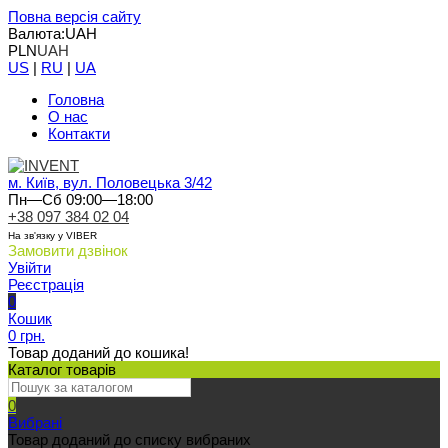
Повна версія сайту
Валюта:
UAH
PLN
UAH
US
|
RU
|
UA
Головна
О нас
Контакти
м. Київ, вул. Половецька 3/42
Пн—Сб 09:00—18:00
+38 097 384 02 04
На зв'язку у VIBER
Замовити дзвінок
Увійти
Реєстрація
0
Кошик
0 грн.
Товар доданий до кошика!
Каталог товарів
0
Вибрані
Товар доданий до списку вибраних