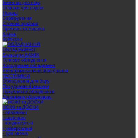
Інвентар для піци
Пляшки для соусів
Ножиці
Сервірування
Cтолові прибори
Противні та жаровні
Клінінг
Кейтерінг
ОБЛАДНАННЯ
Блендери BAMIX
Теплове обладнання
Холодильне обладнання
Електромеханічне обладнання
ТЕСТОМІСИ
Обладнання для бару
Посудомиючі машини
Пакувальне обладнання
Допоміжне обладнання
НОЖІ та ДОСКИ
- обвалочні
- шеф-ножі
- кондитерські
- універсальні
- для овочів