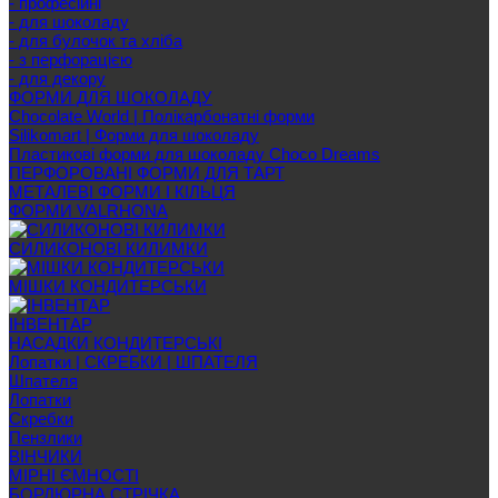
- професійні
- для шоколаду
- для булочок та хліба
- з перфорацією
- для декору
ФОРМИ ДЛЯ ШОКОЛАДУ
Chocolate World | Полікарбонатні форми
Silikomart | Форми для шоколаду
Пластикові форми для шоколаду Choco Dreams
ПЕРФОРОВАНІ ФОРМИ ДЛЯ ТАРТ
МЕТАЛЕВІ ФОРМИ І КІЛЬЦЯ
ФОРМИ VALRHONA
СИЛИКОНОВІ КИЛИМКИ
МІШКИ КОНДИТЕРСЬКИ
ІНВЕНТАР
НАСАДКИ КОНДИТЕРСЬКІ
Лопатки | СКРЕБКИ | ШПАТЕЛЯ
Шпателя
Лопатки
Скребки
Пензлики
ВІНЧИКИ
МІРНІ ЄМНОСТІ
БОРДЮРНА СТРІЧКА