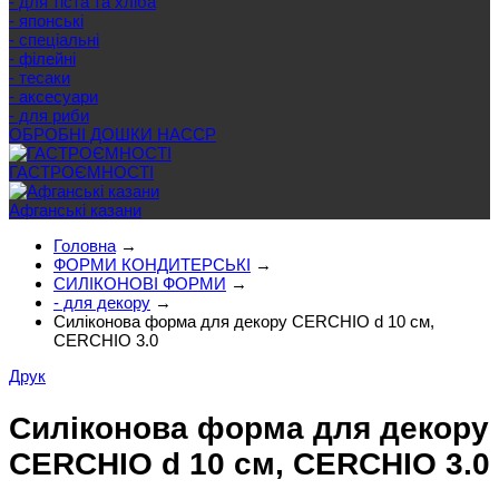
- для тіста та хліба
- японські
- спеціальні
- філейні
- тесаки
- аксесуари
- для риби
ОБРОБНІ ДОШКИ HACCP
ГАСТРОЄМНОСТІ
Афганські казани
Головна
→
ФОРМИ КОНДИТЕРСЬКІ
→
СИЛІКОНОВІ ФОРМИ
→
- для декору
→
Силіконова форма для декору CERCHIO d 10 см,
CERCHIO 3.0
Друк
Силіконова форма для декору
CERCHIO d 10 см, CERCHIO 3.0