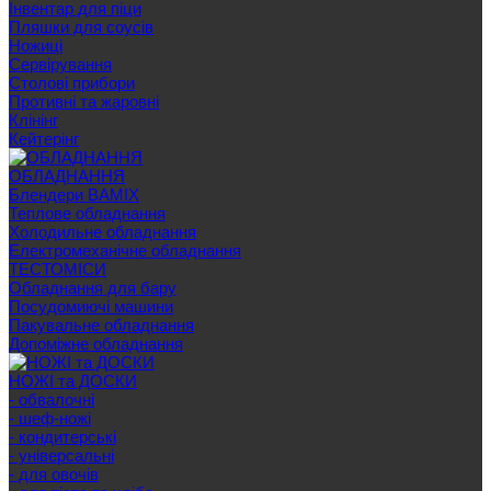
Інвентар для піци
Пляшки для соусів
Ножиці
Сервірування
Cтолові прибори
Противні та жаровні
Клінінг
Кейтерінг
ОБЛАДНАННЯ
Блендери BAMIX
Теплове обладнання
Холодильне обладнання
Електромеханічне обладнання
ТЕСТОМІСИ
Обладнання для бару
Посудомиючі машини
Пакувальне обладнання
Допоміжне обладнання
НОЖІ та ДОСКИ
- обвалочні
- шеф-ножі
- кондитерські
- універсальні
- для овочів