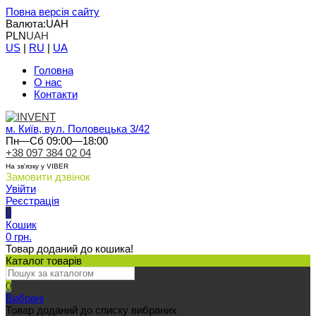
Повна версія сайту
Валюта:
UAH
PLN
UAH
US
|
RU
|
UA
Головна
О нас
Контакти
м. Київ, вул. Половецька 3/42
Пн—Сб 09:00—18:00
+38 097 384 02 04
На зв'язку у VIBER
Замовити дзвінок
Увійти
Реєстрація
0
Кошик
0 грн.
Товар доданий до кошика!
Каталог товарів
0
Вибрані
Товар доданий до списку вибраних