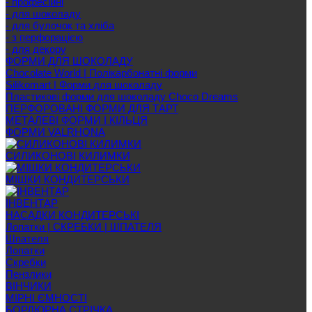
- професійні
- для шоколаду
- для булочок та хліба
- з перфорацією
- для декору
ФОРМИ ДЛЯ ШОКОЛАДУ
Chocolate World | Полікарбонатні форми
Silikomart | Форми для шоколаду
Пластикові форми для шоколаду Choco Dreams
ПЕРФОРОВАНІ ФОРМИ ДЛЯ ТАРТ
МЕТАЛЕВІ ФОРМИ І КІЛЬЦЯ
ФОРМИ VALRHONA
СИЛИКОНОВІ КИЛИМКИ
МІШКИ КОНДИТЕРСЬКИ
ІНВЕНТАР
НАСАДКИ КОНДИТЕРСЬКІ
Лопатки | СКРЕБКИ | ШПАТЕЛЯ
Шпателя
Лопатки
Скребки
Пензлики
ВІНЧИКИ
МІРНІ ЄМНОСТІ
БОРДЮРНА СТРІЧКА