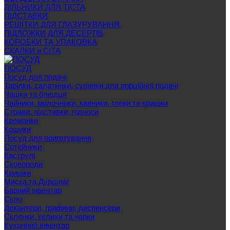
ДІЛЬНИКИ ДЛЯ ТІСТА
ПІДСТАВКИ
РЕШІТКИ ДЛЯ ГЛАЗУРУВАННЯ
ПІДЛОЖКИ ДЛЯ ДЕСЕРТІВ
КОРОБКИ ТА УПАКОВКА
СКАЛКИ и СІТА
ПОСУД
Посуд для подачі
Тарілки, салатники, супники для порційної подачі
Чашки та блюдця
Чайники, молочники, кавники, глеки та кришки
Страви, підставки, підноси
Креманки
Кошики
Посуд для приготування
Сотейники
Каструлі
Сковороди
Кришки
Миска та Дуршлаг
Барний інвентар
Скло
Декантери, графини, диспенсери
Склянки, келихи та чарки
Кухонний інвентар