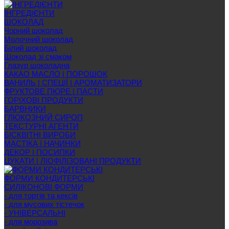
ІНГРЕДІЄНТИ
ШОКОЛАД
Чорний шоколад
Молочний шоколад
Білий шоколад
Шоколад зі смаком
Глазур шоколадна
КАКАО МАСЛО | ПОРОШОК
ВАНИЛЬ | СПЕЦІЇ | АРОМАТИЗАТОРИ
ФРУКТОВЕ ПЮРЕ | ПАСТИ
ГОРІХОВІ ПРОДУКТИ
БАРВНИКИ
ГЛЮКОЗНИЙ СИРОП
ТЕКСТУРНІ АГЕНТИ
БІСКВІТНІ ВИРОБИ
МАСТІКА | НАЧИНКИ
ДЕКОР | ПОСИПКИ
ЦУКАТИ | ЛІОФІЛІЗОВАНІ ПРОДУКТИ
ФОРМИ КОНДИТЕРСЬКІ
СИЛІКОНОВІ ФОРМИ
- для тортів та кексів
- для мусових тістечок
- УНІВЕРСАЛЬНІ
- для морозива