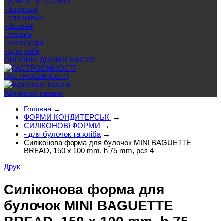
- для тіста та хліба
- японські
- спеціальні
- філейні
- тесаки
- аксесуари
- для риби
ОБРОБНІ ДОШКИ HACCP
ГАСТРОЄМНОСТІ
Афганські казани
Головна
→
ФОРМИ КОНДИТЕРСЬКІ
→
СИЛІКОНОВІ ФОРМИ
→
- для булочок та хліба
→
Силіконова форма для булочок MINI BAGUETTE
BREAD, 150 x 100 mm, h 75 mm, pcs 4
Друк
Силіконова форма для
булочок MINI BAGUETTE