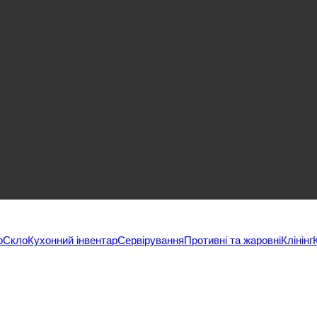
р
Скло
Кухонний інвентар
Сервірування
Противні та жаровні
Клінінг