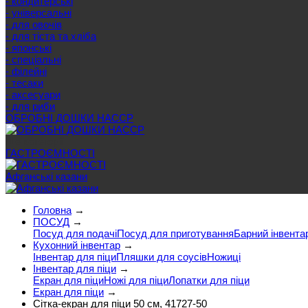
- кондитерські
- універсальні
- для овочів
- для тіста та хліба
- японські
- спеціальні
- філейні
- тесаки
- аксесуари
- для риби
ОБРОБНІ ДОШКИ HACCP
Ще категорії
ГАСТРОЄМНОСТІ
Афганські казани
Головна
→
ПОСУД
→
Посуд для подачі
Посуд для приготування
Барний інвента
Кухонний інвентар
→
Інвентар для піци
Пляшки для соусів
Ножиці
Інвентар для піци
→
Екран для піци
Ножі для піци
Лопатки для піци
Екран для піци
→
Сітка-екран для піци 50 см, 41727-50