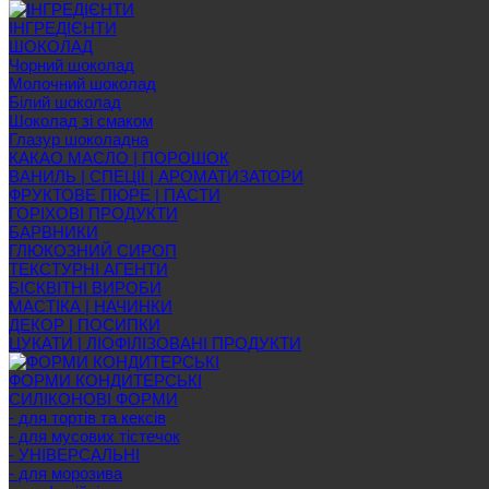
ІНГРЕДІЄНТИ
ШОКОЛАД
Чорний шоколад
Молочний шоколад
Білий шоколад
Шоколад зі смаком
Глазур шоколадна
КАКАО МАСЛО | ПОРОШОК
ВАНИЛЬ | СПЕЦІЇ | АРОМАТИЗАТОРИ
ФРУКТОВЕ ПЮРЕ | ПАСТИ
ГОРІХОВІ ПРОДУКТИ
БАРВНИКИ
ГЛЮКОЗНИЙ СИРОП
ТЕКСТУРНІ АГЕНТИ
БІСКВІТНІ ВИРОБИ
МАСТІКА | НАЧИНКИ
ДЕКОР | ПОСИПКИ
ЦУКАТИ | ЛІОФІЛІЗОВАНІ ПРОДУКТИ
ФОРМИ КОНДИТЕРСЬКІ
СИЛІКОНОВІ ФОРМИ
- для тортів та кексів
- для мусових тістечок
- УНІВЕРСАЛЬНІ
- для морозива