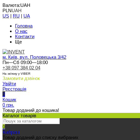
Валюта:
UAH
PLN
UAH
US
|
RU
|
UA
Головна
О нас
Контакти
Ще
м. Київ, вул. Половецька 3/42
Пн—Сб 09:00—18:00
+38 097 384 02 04
На зв'язку у VIBER
Замовити дзвінок
Увійти
Реєстрація
0
Кошик
0 грн.
Товар доданий до кошика!
Каталог товарів
0
Вибрані
Товар доданий до списку вибраних