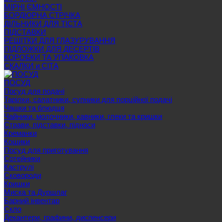
МІРНІ ЄМНОСТІ
БОРДЮРНА СТРІЧКА
ДІЛЬНИКИ ДЛЯ ТІСТА
ПІДСТАВКИ
РЕШІТКИ ДЛЯ ГЛАЗУРУВАННЯ
ПІДЛОЖКИ ДЛЯ ДЕСЕРТІВ
КОРОБКИ ТА УПАКОВКА
СКАЛКИ и СІТА
ПОСУД
Посуд для подачі
Тарілки, салатники, супники для порційної подачі
Чашки та блюдця
Чайники, молочники, кавники, глеки та кришки
Страви, підставки, підноси
Креманки
Кошики
Посуд для приготування
Сотейники
Каструлі
Сковороди
Кришки
Миска та Дуршлаг
Барний інвентар
Скло
Декантери, графини, диспенсери