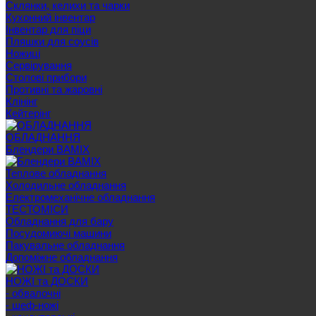
Склянки, келихи та чарки
Кухонний інвентар
Інвентар для піци
Пляшки для соусів
Ножиці
Сервірування
Cтолові прибори
Противні та жаровні
Клінінг
Кейтерінг
ОБЛАДНАННЯ
Блендери BAMIX
Теплове обладнання
Холодильне обладнання
Електромеханічне обладнання
ТЕСТОМІСИ
Обладнання для бару
Посудомиючі машини
Пакувальне обладнання
Допоміжне обладнання
НОЖІ та ДОСКИ
- обвалочні
- шеф-ножі