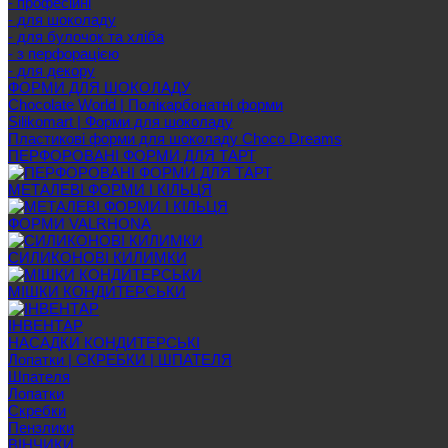
- професійні
- для шоколаду
- для булочок та хліба
- з перфорацією
- для декору
ФОРМИ ДЛЯ ШОКОЛАДУ
Chocolate World | Полікарбонатні форми
Silikomart | Форми для шоколаду
Пластикові форми для шоколаду Choco Dreams
ПЕРФОРОВАНІ ФОРМИ ДЛЯ ТАРТ
МЕТАЛЕВІ ФОРМИ І КІЛЬЦЯ
ФОРМИ VALRHONA
СИЛИКОНОВІ КИЛИМКИ
МІШКИ КОНДИТЕРСЬКИ
ІНВЕНТАР
НАСАДКИ КОНДИТЕРСЬКІ
Лопатки | СКРЕБКИ | ШПАТЕЛЯ
Шпателя
Лопатки
Скребки
Пензлики
ВІНЧИКИ