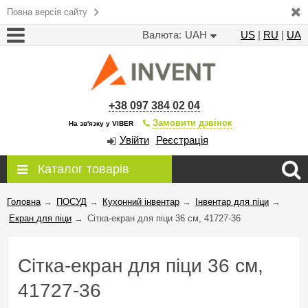
Повна версія сайту
Валюта:
UAH
US
|
RU
|
UA
+38 097 384 02 04
Замовити дзвінок
На зв'язку у VIBER
Увійти
Реєстрація
Каталог товарів
Головна
→
ПОСУД
→
Кухонний інвентар
→
Інвентар для піци
→
Екран для піци
→
Сітка-екран для піци 36 см, 41727-36
Сітка-екран для піци 36 см,
41727-36