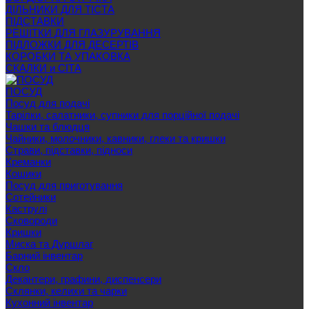
ДІЛЬНИКИ ДЛЯ ТІСТА
ПІДСТАВКИ
РЕШІТКИ ДЛЯ ГЛАЗУРУВАННЯ
ПІДЛОЖКИ ДЛЯ ДЕСЕРТІВ
КОРОБКИ ТА УПАКОВКА
СКАЛКИ и СІТА
ПОСУД
Посуд для подачі
Тарілки, салатники, супники для порційної подачі
Чашки та блюдця
Чайники, молочники, кавники, глеки та кришки
Страви, підставки, підноси
Креманки
Кошики
Посуд для приготування
Сотейники
Каструлі
Сковороди
Кришки
Миска та Дуршлаг
Барний інвентар
Скло
Декантери, графини, диспенсери
Склянки, келихи та чарки
Кухонний інвентар