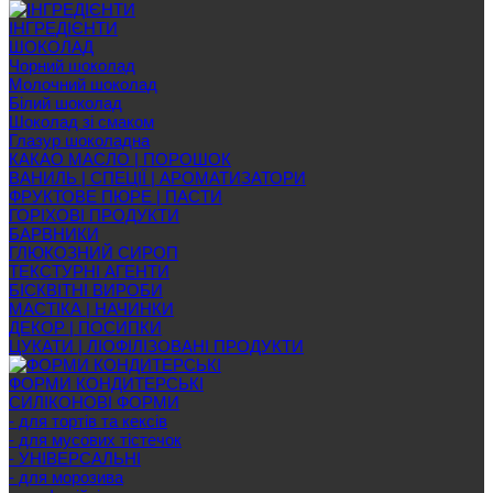
ІНГРЕДІЄНТИ
ШОКОЛАД
Чорний шоколад
Молочний шоколад
Білий шоколад
Шоколад зі смаком
Глазур шоколадна
КАКАО МАСЛО | ПОРОШОК
ВАНИЛЬ | СПЕЦІЇ | АРОМАТИЗАТОРИ
ФРУКТОВЕ ПЮРЕ | ПАСТИ
ГОРІХОВІ ПРОДУКТИ
БАРВНИКИ
ГЛЮКОЗНИЙ СИРОП
ТЕКСТУРНІ АГЕНТИ
БІСКВІТНІ ВИРОБИ
МАСТІКА | НАЧИНКИ
ДЕКОР | ПОСИПКИ
ЦУКАТИ | ЛІОФІЛІЗОВАНІ ПРОДУКТИ
ФОРМИ КОНДИТЕРСЬКІ
СИЛІКОНОВІ ФОРМИ
- для тортів та кексів
- для мусових тістечок
- УНІВЕРСАЛЬНІ
- для морозива