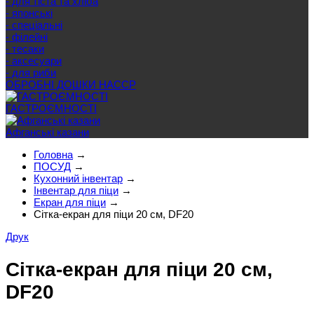
- для тіста та хліба
- японські
- спеціальні
- філейні
- тесаки
- аксесуари
- для риби
ОБРОБНІ ДОШКИ HACCP
ГАСТРОЄМНОСТІ
Афганські казани
Головна
→
ПОСУД
→
Кухонний інвентар
→
Інвентар для піци
→
Екран для піци
→
Сітка-екран для піци 20 см, DF20
Друк
Сітка-екран для піци 20 см,
DF20