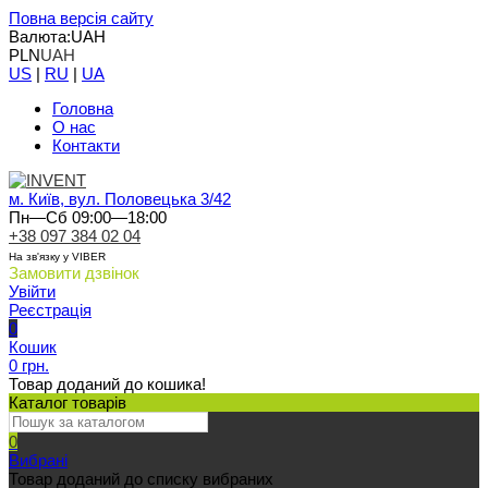
Повна версія сайту
Валюта:
UAH
PLN
UAH
US
|
RU
|
UA
Головна
О нас
Контакти
м. Київ, вул. Половецька 3/42
Пн—Сб 09:00—18:00
+38 097 384 02 04
На зв'язку у VIBER
Замовити дзвінок
Увійти
Реєстрація
0
Кошик
0 грн.
Товар доданий до кошика!
Каталог товарів
0
Вибрані
Товар доданий до списку вибраних