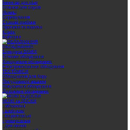
Інвентар для піци
Пляшки для соусів
Ножиці
Сервірування
Cтолові прибори
Противні та жаровні
Клінінг
Кейтерінг
ОБЛАДНАННЯ
Блендери BAMIX
Теплове обладнання
Холодильне обладнання
Електромеханічне обладнання
ТЕСТОМІСИ
Обладнання для бару
Посудомиючі машини
Пакувальне обладнання
Допоміжне обладнання
НОЖІ та ДОСКИ
- обвалочні
- шеф-ножі
- кондитерські
- універсальні
- для овочів