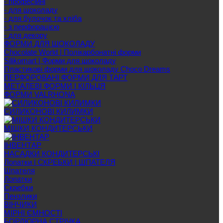
- професійні
- для шоколаду
- для булочок та хліба
- з перфорацією
- для декору
ФОРМИ ДЛЯ ШОКОЛАДУ
Chocolate World | Полікарбонатні форми
Silikomart | Форми для шоколаду
Пластикові форми для шоколаду Choco Dreams
ПЕРФОРОВАНІ ФОРМИ ДЛЯ ТАРТ
МЕТАЛЕВІ ФОРМИ І КІЛЬЦЯ
ФОРМИ VALRHONA
СИЛИКОНОВІ КИЛИМКИ
МІШКИ КОНДИТЕРСЬКИ
ІНВЕНТАР
НАСАДКИ КОНДИТЕРСЬКІ
Лопатки | СКРЕБКИ | ШПАТЕЛЯ
Шпателя
Лопатки
Скребки
Пензлики
ВІНЧИКИ
МІРНІ ЄМНОСТІ
БОРДЮРНА СТРІЧКА