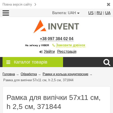
Повна версія сайту
Валюта:
UAH
US
|
RU
|
UA
+38 097 384 02 04
Замовити дзвінок
На зв'язку у VIBER
Увійти
Реєстрація
Каталог товарів
Головна
→
Обработка
→
Рамки и кольца кондитерские
→
Рамка для випічки 57х11 см, h 2,5 см, 371844
Рамка для випічки 57х11 см,
h 2,5 см, 371844