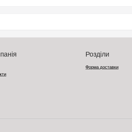
панія
Розділи
Форма доставки
кти