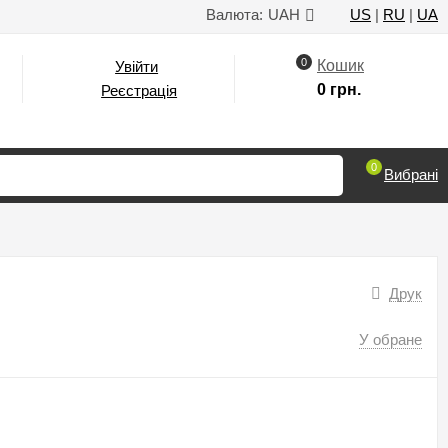
Валюта:
UAH
US
|
RU
|
UA
0
Кошик
Увійти
0 грн.
Реєстрація
0
Вибрані
Друк
У обране