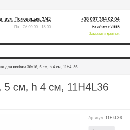
їв, вул. Половецька 3/42
+38 097 384 02 04
Пн—Сб 09:00—18:00
На зв'язку у VIBER
Замовити дзвінок
ка для випічки 36х16, 5 см, h 4 см, 11H4L36
 5 см, h 4 см, 11H4L36
11H4L36
Артикул: