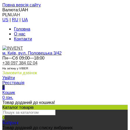
Повна версія сайту
Валюта:
UAH
PLN
UAH
US
|
RU
|
UA
Головна
О нас
Контакти
м. Київ, вул. Половецька 3/42
Пн—Сб 09:00—18:00
+38 097 384 02 04
На зв'язку у VIBER
Замовити дзвінок
Увійти
Реєстрація
0
Кошик
0 грн.
Товар доданий до кошика!
Каталог товарів
0
Вибрані
Товар доданий до списку вибраних