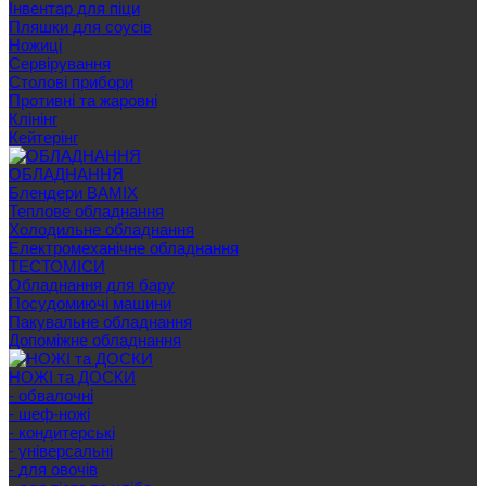
Інвентар для піци
Пляшки для соусів
Ножиці
Сервірування
Cтолові прибори
Противні та жаровні
Клінінг
Кейтерінг
ОБЛАДНАННЯ
Блендери BAMIX
Теплове обладнання
Холодильне обладнання
Електромеханічне обладнання
ТЕСТОМІСИ
Обладнання для бару
Посудомиючі машини
Пакувальне обладнання
Допоміжне обладнання
НОЖІ та ДОСКИ
- обвалочні
- шеф-ножі
- кондитерські
- універсальні
- для овочів