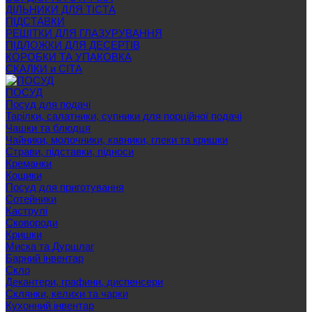
ДІЛЬНИКИ ДЛЯ ТІСТА
ПІДСТАВКИ
РЕШІТКИ ДЛЯ ГЛАЗУРУВАННЯ
ПІДЛОЖКИ ДЛЯ ДЕСЕРТІВ
КОРОБКИ ТА УПАКОВКА
СКАЛКИ и СІТА
ПОСУД
Посуд для подачі
Тарілки, салатники, супники для порційної подачі
Чашки та блюдця
Чайники, молочники, кавники, глеки та кришки
Страви, підставки, підноси
Креманки
Кошики
Посуд для приготування
Сотейники
Каструлі
Сковороди
Кришки
Миска та Дуршлаг
Барний інвентар
Скло
Декантери, графини, диспенсери
Склянки, келихи та чарки
Кухонний інвентар