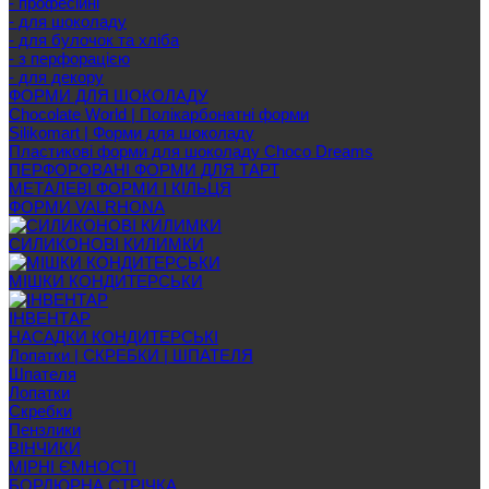
- професійні
- для шоколаду
- для булочок та хліба
- з перфорацією
- для декору
ФОРМИ ДЛЯ ШОКОЛАДУ
Chocolate World | Полікарбонатні форми
Silikomart | Форми для шоколаду
Пластикові форми для шоколаду Choco Dreams
ПЕРФОРОВАНІ ФОРМИ ДЛЯ ТАРТ
МЕТАЛЕВІ ФОРМИ І КІЛЬЦЯ
ФОРМИ VALRHONA
СИЛИКОНОВІ КИЛИМКИ
МІШКИ КОНДИТЕРСЬКИ
ІНВЕНТАР
НАСАДКИ КОНДИТЕРСЬКІ
Лопатки | СКРЕБКИ | ШПАТЕЛЯ
Шпателя
Лопатки
Скребки
Пензлики
ВІНЧИКИ
МІРНІ ЄМНОСТІ
БОРДЮРНА СТРІЧКА