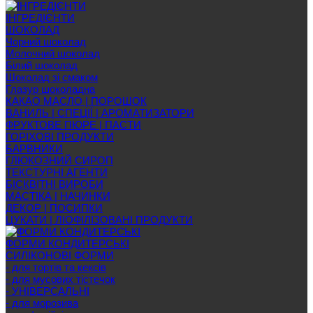
ІНГРЕДІЄНТИ
ШОКОЛАД
Чорний шоколад
Молочний шоколад
Білий шоколад
Шоколад зі смаком
Глазур шоколадна
КАКАО МАСЛО | ПОРОШОК
ВАНИЛЬ | СПЕЦІЇ | АРОМАТИЗАТОРИ
ФРУКТОВЕ ПЮРЕ | ПАСТИ
ГОРІХОВІ ПРОДУКТИ
БАРВНИКИ
ГЛЮКОЗНИЙ СИРОП
ТЕКСТУРНІ АГЕНТИ
БІСКВІТНІ ВИРОБИ
МАСТІКА | НАЧИНКИ
ДЕКОР | ПОСИПКИ
ЦУКАТИ | ЛІОФІЛІЗОВАНІ ПРОДУКТИ
ФОРМИ КОНДИТЕРСЬКІ
СИЛІКОНОВІ ФОРМИ
- для тортів та кексів
- для мусових тістечок
- УНІВЕРСАЛЬНІ
- для морозива