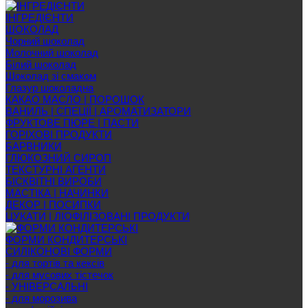
ІНГРЕДІЄНТИ
ШОКОЛАД
Чорний шоколад
Молочний шоколад
Білий шоколад
Шоколад зі смаком
Глазур шоколадна
КАКАО МАСЛО | ПОРОШОК
ВАНИЛЬ | СПЕЦІЇ | АРОМАТИЗАТОРИ
ФРУКТОВЕ ПЮРЕ | ПАСТИ
ГОРІХОВІ ПРОДУКТИ
БАРВНИКИ
ГЛЮКОЗНИЙ СИРОП
ТЕКСТУРНІ АГЕНТИ
БІСКВІТНІ ВИРОБИ
МАСТІКА | НАЧИНКИ
ДЕКОР | ПОСИПКИ
ЦУКАТИ | ЛІОФІЛІЗОВАНІ ПРОДУКТИ
ФОРМИ КОНДИТЕРСЬКІ
СИЛІКОНОВІ ФОРМИ
- для тортів та кексів
- для мусових тістечок
- УНІВЕРСАЛЬНІ
- для морозива