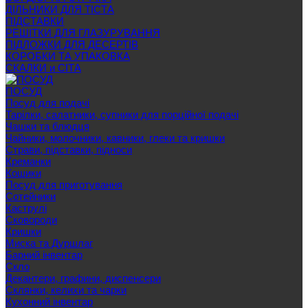
ДІЛЬНИКИ ДЛЯ ТІСТА
ПІДСТАВКИ
РЕШІТКИ ДЛЯ ГЛАЗУРУВАННЯ
ПІДЛОЖКИ ДЛЯ ДЕСЕРТІВ
КОРОБКИ ТА УПАКОВКА
СКАЛКИ и СІТА
ПОСУД
Посуд для подачі
Тарілки, салатники, супники для порційної подачі
Чашки та блюдця
Чайники, молочники, кавники, глеки та кришки
Страви, підставки, підноси
Креманки
Кошики
Посуд для приготування
Сотейники
Каструлі
Сковороди
Кришки
Миска та Дуршлаг
Барний інвентар
Скло
Декантери, графини, диспенсери
Склянки, келихи та чарки
Кухонний інвентар