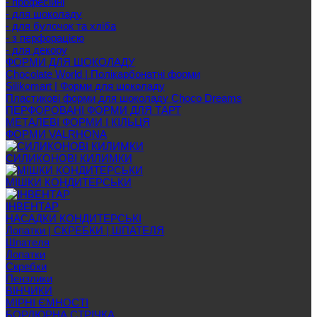
- професійні
- для шоколаду
- для булочок та хліба
- з перфорацією
- для декору
ФОРМИ ДЛЯ ШОКОЛАДУ
Chocolate World | Полікарбонатні форми
Silikomart | Форми для шоколаду
Пластикові форми для шоколаду Choco Dreams
ПЕРФОРОВАНІ ФОРМИ ДЛЯ ТАРТ
МЕТАЛЕВІ ФОРМИ І КІЛЬЦЯ
ФОРМИ VALRHONA
СИЛИКОНОВІ КИЛИМКИ
МІШКИ КОНДИТЕРСЬКИ
ІНВЕНТАР
НАСАДКИ КОНДИТЕРСЬКІ
Лопатки | СКРЕБКИ | ШПАТЕЛЯ
Шпателя
Лопатки
Скребки
Пензлики
ВІНЧИКИ
МІРНІ ЄМНОСТІ
БОРДЮРНА СТРІЧКА