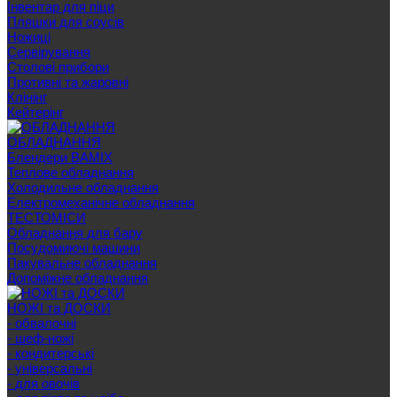
Інвентар для піци
Пляшки для соусів
Ножиці
Сервірування
Cтолові прибори
Противні та жаровні
Клінінг
Кейтерінг
ОБЛАДНАННЯ
Блендери BAMIX
Теплове обладнання
Холодильне обладнання
Електромеханічне обладнання
ТЕСТОМІСИ
Обладнання для бару
Посудомиючі машини
Пакувальне обладнання
Допоміжне обладнання
НОЖІ та ДОСКИ
- обвалочні
- шеф-ножі
- кондитерські
- універсальні
- для овочів