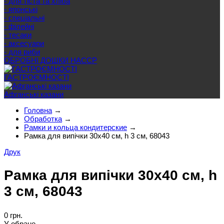
- для тіста та хліба
- японські
- спеціальні
- філейні
- тесаки
- аксесуари
- для риби
ОБРОБНІ ДОШКИ HACCP
ГАСТРОЄМНОСТІ
Афганські казани
Головна
→
Обработка
→
Рамки и кольца кондитерские
→
Рамка для випічки 30х40 см, h 3 см, 68043
Друк
Рамка для випічки 30х40 см, h
3 см, 68043
0 грн.
У обране