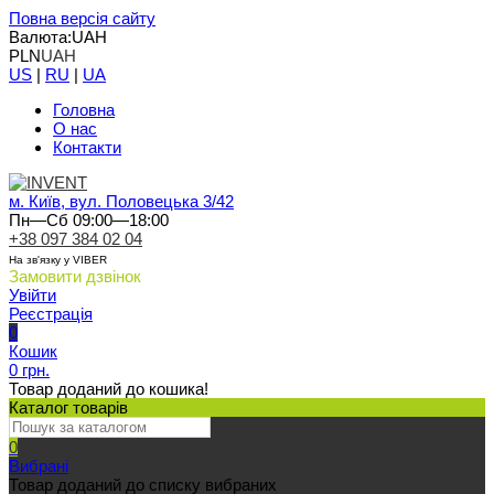
Повна версія сайту
Валюта:
UAH
PLN
UAH
US
|
RU
|
UA
Головна
О нас
Контакти
м. Київ, вул. Половецька 3/42
Пн—Сб 09:00—18:00
+38 097 384 02 04
На зв'язку у VIBER
Замовити дзвінок
Увійти
Реєстрація
0
Кошик
0 грн.
Товар доданий до кошика!
Каталог товарів
0
Вибрані
Товар доданий до списку вибраних