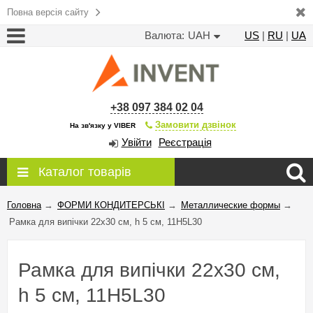
Повна версія сайту
Валюта:
UAH
US
|
RU
|
UA
+38 097 384 02 04
Замовити дзвінок
На зв'язку у VIBER
Увійти
Реєстрація
Каталог товарів
Головна
→
ФОРМИ КОНДИТЕРСЬКІ
→
Металлические формы
→
Рамка для випічки 22х30 см, h 5 см, 11H5L30
Рамка для випічки 22х30 см,
h 5 см, 11H5L30