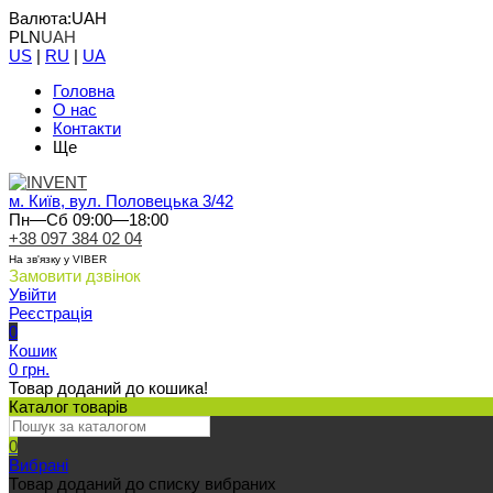
Валюта:
UAH
PLN
UAH
US
|
RU
|
UA
Головна
О нас
Контакти
Ще
м. Київ, вул. Половецька 3/42
Пн—Сб 09:00—18:00
+38 097 384 02 04
На зв'язку у VIBER
Замовити дзвінок
Увійти
Реєстрація
0
Кошик
0 грн.
Товар доданий до кошика!
Каталог товарів
0
Вибрані
Товар доданий до списку вибраних