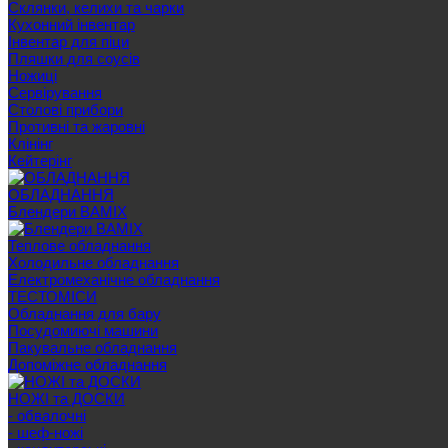
Склянки, келихи та чарки
Кухонний інвентар
Інвентар для піци
Пляшки для соусів
Ножиці
Сервірування
Cтолові прибори
Противні та жаровні
Клінінг
Кейтерінг
ОБЛАДНАННЯ
Блендери BAMIX
Теплове обладнання
Холодильне обладнання
Електромеханічне обладнання
ТЕСТОМІСИ
Обладнання для бару
Посудомиючі машини
Пакувальне обладнання
Допоміжне обладнання
НОЖІ та ДОСКИ
- обвалочні
- шеф-ножі