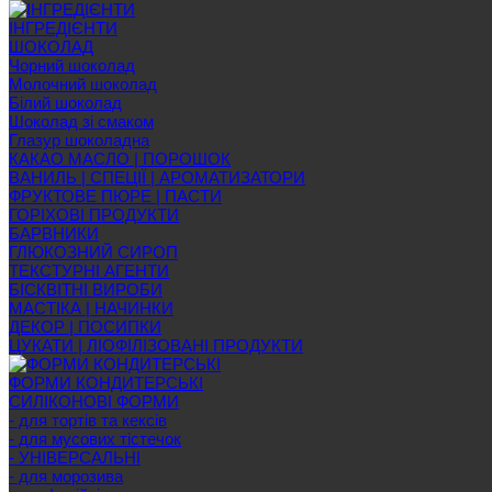
ІНГРЕДІЄНТИ
ШОКОЛАД
Чорний шоколад
Молочний шоколад
Білий шоколад
Шоколад зі смаком
Глазур шоколадна
КАКАО МАСЛО | ПОРОШОК
ВАНИЛЬ | СПЕЦІЇ | АРОМАТИЗАТОРИ
ФРУКТОВЕ ПЮРЕ | ПАСТИ
ГОРІХОВІ ПРОДУКТИ
БАРВНИКИ
ГЛЮКОЗНИЙ СИРОП
ТЕКСТУРНІ АГЕНТИ
БІСКВІТНІ ВИРОБИ
МАСТІКА | НАЧИНКИ
ДЕКОР | ПОСИПКИ
ЦУКАТИ | ЛІОФІЛІЗОВАНІ ПРОДУКТИ
ФОРМИ КОНДИТЕРСЬКІ
СИЛІКОНОВІ ФОРМИ
- для тортів та кексів
- для мусових тістечок
- УНІВЕРСАЛЬНІ
- для морозива