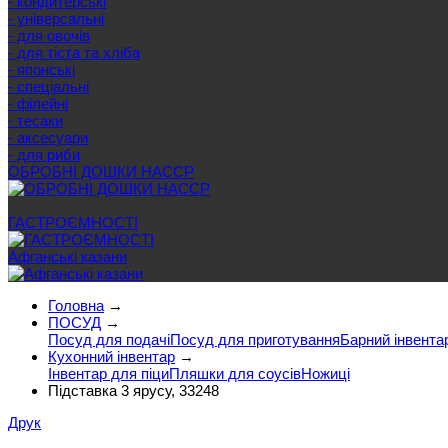
- кондитерські
- універсальні
- для овочів
- для тіста та хліба
- японські
- спеціальні
- філейні
- тесаки
- аксесуари
- для риби
ОБРОБНІ ДОШКИ HACCP
Ще категорії
ГАСТРОЄМНОСТІ
Афганські казани
Головна
→
ПОСУД
→
Посуд для подачі
Посуд для приготування
Барний інвента
Кухонний інвентар
→
Інвентар для піци
Пляшки для соусів
Ножиці
Підставка 3 ярусу, 33248
Друк