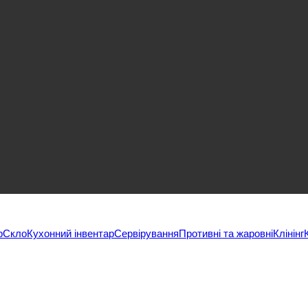
р
Скло
Кухонний інвентар
Сервірування
Противні та жаровні
Клінінг