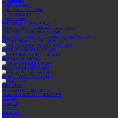
- професійні
- для шоколаду
- для булочок та хліба
- з перфорацією
- для декору
ФОРМИ ДЛЯ ШОКОЛАДУ
Chocolate World | Полікарбонатні форми
Silikomart | Форми для шоколаду
Пластикові форми для шоколаду Choco Dreams
ПЕРФОРОВАНІ ФОРМИ ДЛЯ ТАРТ
МЕТАЛЕВІ ФОРМИ І КІЛЬЦЯ
ФОРМИ VALRHONA
СИЛИКОНОВІ КИЛИМКИ
МІШКИ КОНДИТЕРСЬКИ
ІНВЕНТАР
НАСАДКИ КОНДИТЕРСЬКІ
Лопатки | СКРЕБКИ | ШПАТЕЛЯ
Шпателя
Лопатки
Скребки
Пензлики
ВІНЧИКИ