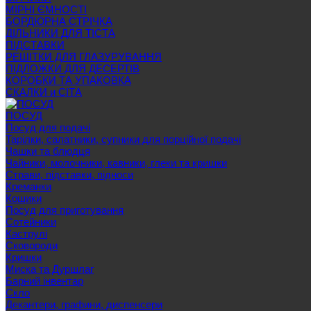
МІРНІ ЄМНОСТІ
БОРДЮРНА СТРІЧКА
ДІЛЬНИКИ ДЛЯ ТІСТА
ПІДСТАВКИ
РЕШІТКИ ДЛЯ ГЛАЗУРУВАННЯ
ПІДЛОЖКИ ДЛЯ ДЕСЕРТІВ
КОРОБКИ ТА УПАКОВКА
СКАЛКИ и СІТА
ПОСУД
Посуд для подачі
Тарілки, салатники, супники для порційної подачі
Чашки та блюдця
Чайники, молочники, кавники, глеки та кришки
Страви, підставки, підноси
Креманки
Кошики
Посуд для приготування
Сотейники
Каструлі
Сковороди
Кришки
Миска та Дуршлаг
Барний інвентар
Скло
Декантери, графини, диспенсери