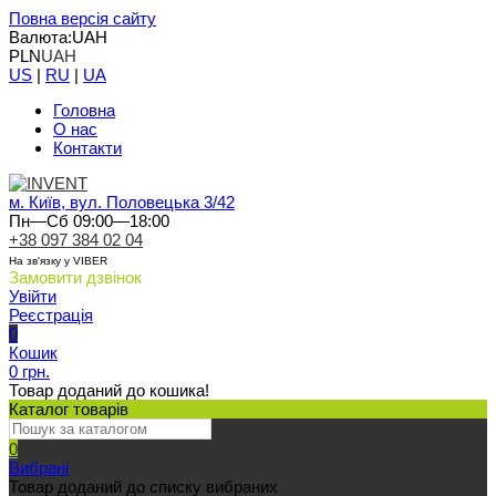
Повна версія сайту
Валюта:
UAH
PLN
UAH
US
|
RU
|
UA
Головна
О нас
Контакти
м. Київ, вул. Половецька 3/42
Пн—Сб 09:00—18:00
+38 097 384 02 04
На зв'язку у VIBER
Замовити дзвінок
Увійти
Реєстрація
0
Кошик
0 грн.
Товар доданий до кошика!
Каталог товарів
0
Вибрані
Товар доданий до списку вибраних