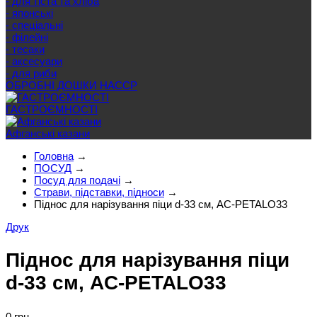
- для тіста та хліба
- японські
- спеціальні
- філейні
- тесаки
- аксесуари
- для риби
ОБРОБНІ ДОШКИ HACCP
ГАСТРОЄМНОСТІ
Афганські казани
Головна
→
ПОСУД
→
Посуд для подачі
→
Страви, підставки, підноси
→
Піднос для нарізування піци d-33 см, AC-PETALO33
Друк
Піднос для нарізування піци
d-33 см, AC-PETALO33
0 грн.