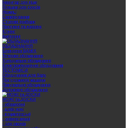
Інвентар для піци
Пляшки для соусів
Ножиці
Сервірування
Cтолові прибори
Противні та жаровні
Клінінг
Кейтерінг
ОБЛАДНАННЯ
Блендери BAMIX
Теплове обладнання
Холодильне обладнання
Електромеханічне обладнання
ТЕСТОМІСИ
Обладнання для бару
Посудомиючі машини
Пакувальне обладнання
Допоміжне обладнання
НОЖІ та ДОСКИ
- обвалочні
- шеф-ножі
- кондитерські
- універсальні
- для овочів