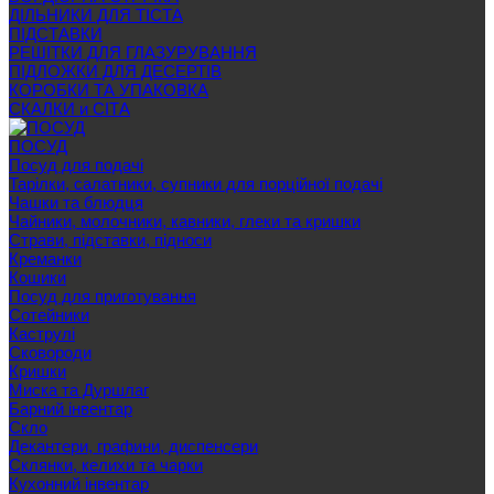
ДІЛЬНИКИ ДЛЯ ТІСТА
ПІДСТАВКИ
РЕШІТКИ ДЛЯ ГЛАЗУРУВАННЯ
ПІДЛОЖКИ ДЛЯ ДЕСЕРТІВ
КОРОБКИ ТА УПАКОВКА
СКАЛКИ и СІТА
ПОСУД
Посуд для подачі
Тарілки, салатники, супники для порційної подачі
Чашки та блюдця
Чайники, молочники, кавники, глеки та кришки
Страви, підставки, підноси
Креманки
Кошики
Посуд для приготування
Сотейники
Каструлі
Сковороди
Кришки
Миска та Дуршлаг
Барний інвентар
Скло
Декантери, графини, диспенсери
Склянки, келихи та чарки
Кухонний інвентар