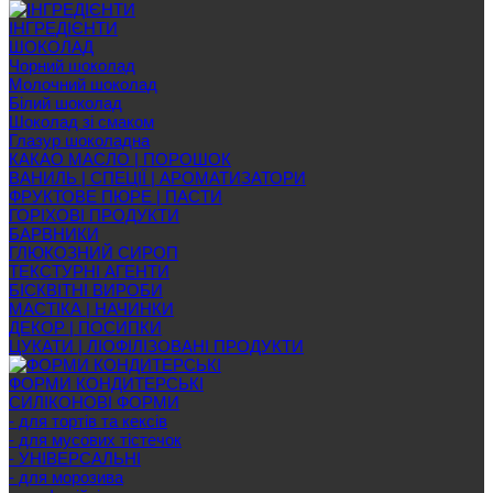
ІНГРЕДІЄНТИ
ШОКОЛАД
Чорний шоколад
Молочний шоколад
Білий шоколад
Шоколад зі смаком
Глазур шоколадна
КАКАО МАСЛО | ПОРОШОК
ВАНИЛЬ | СПЕЦІЇ | АРОМАТИЗАТОРИ
ФРУКТОВЕ ПЮРЕ | ПАСТИ
ГОРІХОВІ ПРОДУКТИ
БАРВНИКИ
ГЛЮКОЗНИЙ СИРОП
ТЕКСТУРНІ АГЕНТИ
БІСКВІТНІ ВИРОБИ
МАСТІКА | НАЧИНКИ
ДЕКОР | ПОСИПКИ
ЦУКАТИ | ЛІОФІЛІЗОВАНІ ПРОДУКТИ
ФОРМИ КОНДИТЕРСЬКІ
СИЛІКОНОВІ ФОРМИ
- для тортів та кексів
- для мусових тістечок
- УНІВЕРСАЛЬНІ
- для морозива