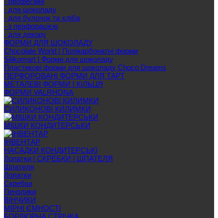
- професійні
- для шоколаду
- для булочок та хліба
- з перфорацією
- для декору
ФОРМИ ДЛЯ ШОКОЛАДУ
Chocolate World | Полікарбонатні форми
Silikomart | Форми для шоколаду
Пластикові форми для шоколаду Choco Dreams
ПЕРФОРОВАНІ ФОРМИ ДЛЯ ТАРТ
МЕТАЛЕВІ ФОРМИ І КІЛЬЦЯ
ФОРМИ VALRHONA
СИЛИКОНОВІ КИЛИМКИ
МІШКИ КОНДИТЕРСЬКИ
ІНВЕНТАР
НАСАДКИ КОНДИТЕРСЬКІ
Лопатки | СКРЕБКИ | ШПАТЕЛЯ
Шпателя
Лопатки
Скребки
Пензлики
ВІНЧИКИ
МІРНІ ЄМНОСТІ
БОРДЮРНА СТРІЧКА