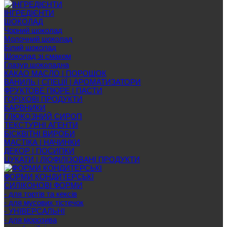
ІНГРЕДІЄНТИ
ШОКОЛАД
Чорний шоколад
Молочний шоколад
Білий шоколад
Шоколад зі смаком
Глазур шоколадна
КАКАО МАСЛО | ПОРОШОК
ВАНИЛЬ | СПЕЦІЇ | АРОМАТИЗАТОРИ
ФРУКТОВЕ ПЮРЕ | ПАСТИ
ГОРІХОВІ ПРОДУКТИ
БАРВНИКИ
ГЛЮКОЗНИЙ СИРОП
ТЕКСТУРНІ АГЕНТИ
БІСКВІТНІ ВИРОБИ
МАСТІКА | НАЧИНКИ
ДЕКОР | ПОСИПКИ
ЦУКАТИ | ЛІОФІЛІЗОВАНІ ПРОДУКТИ
ФОРМИ КОНДИТЕРСЬКІ
СИЛІКОНОВІ ФОРМИ
- для тортів та кексів
- для мусових тістечок
- УНІВЕРСАЛЬНІ
- для морозива