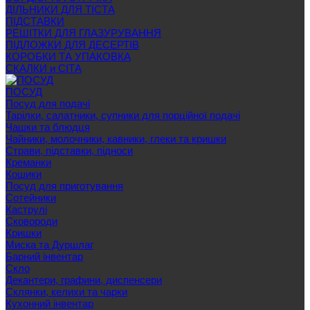
ДІЛЬНИКИ ДЛЯ ТІСТА
ПІДСТАВКИ
РЕШІТКИ ДЛЯ ГЛАЗУРУВАННЯ
ПІДЛОЖКИ ДЛЯ ДЕСЕРТІВ
КОРОБКИ ТА УПАКОВКА
СКАЛКИ и СІТА
ПОСУД
Посуд для подачі
Тарілки, салатники, супники для порційної подачі
Чашки та блюдця
Чайники, молочники, кавники, глеки та кришки
Страви, підставки, підноси
Креманки
Кошики
Посуд для приготування
Сотейники
Каструлі
Сковороди
Кришки
Миска та Дуршлаг
Барний інвентар
Скло
Декантери, графини, диспенсери
Склянки, келихи та чарки
Кухонний інвентар