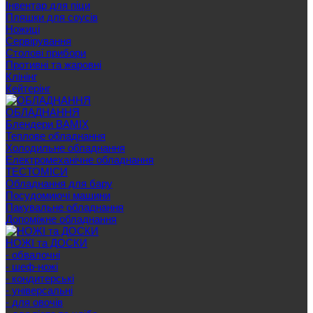
Інвентар для піци
Пляшки для соусів
Ножиці
Сервірування
Cтолові прибори
Противні та жаровні
Клінінг
Кейтерінг
ОБЛАДНАННЯ
Блендери BAMIX
Теплове обладнання
Холодильне обладнання
Електромеханічне обладнання
ТЕСТОМІСИ
Обладнання для бару
Посудомиючі машини
Пакувальне обладнання
Допоміжне обладнання
НОЖІ та ДОСКИ
- обвалочні
- шеф-ножі
- кондитерські
- універсальні
- для овочів