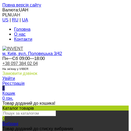
Повна версія сайту
Валюта:
UAH
PLN
UAH
US
|
RU
|
UA
Головна
О нас
Контакти
м. Київ, вул. Половецька 3/42
Пн—Сб 09:00—18:00
+38 097 384 02 04
На зв'язку у VIBER
Замовити дзвінок
Увійти
Реєстрація
0
Кошик
0 грн.
Товар доданий до кошика!
Каталог товарів
0
Вибрані
Товар доданий до списку вибраних