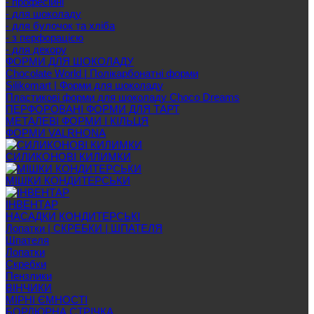
- професійні
- для шоколаду
- для булочок та хліба
- з перфорацією
- для декору
ФОРМИ ДЛЯ ШОКОЛАДУ
Chocolate World | Полікарбонатні форми
Silikomart | Форми для шоколаду
Пластикові форми для шоколаду Choco Dreams
ПЕРФОРОВАНІ ФОРМИ ДЛЯ ТАРТ
МЕТАЛЕВІ ФОРМИ І КІЛЬЦЯ
ФОРМИ VALRHONA
СИЛИКОНОВІ КИЛИМКИ
МІШКИ КОНДИТЕРСЬКИ
ІНВЕНТАР
НАСАДКИ КОНДИТЕРСЬКІ
Лопатки | СКРЕБКИ | ШПАТЕЛЯ
Шпателя
Лопатки
Скребки
Пензлики
ВІНЧИКИ
МІРНІ ЄМНОСТІ
БОРДЮРНА СТРІЧКА