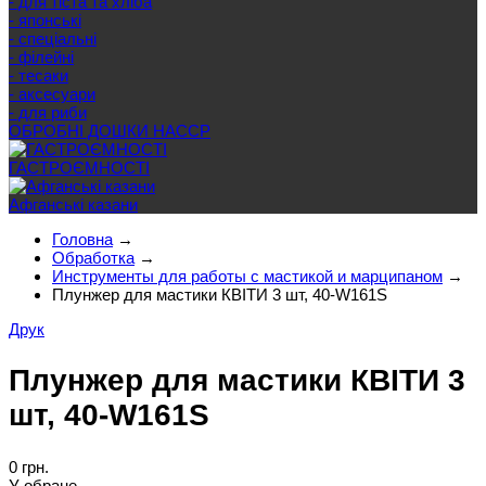
- для тіста та хліба
- японські
- спеціальні
- філейні
- тесаки
- аксесуари
- для риби
ОБРОБНІ ДОШКИ HACCP
ГАСТРОЄМНОСТІ
Афганські казани
Головна
→
Обработка
→
Инструменты для работы с мастикой и марципаном
→
Плунжер для мастики КВІТИ 3 шт, 40-W161S
Друк
Плунжер для мастики КВІТИ 3
шт, 40-W161S
0 грн.
У обране