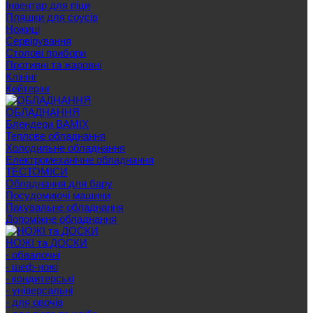
Інвентар для піци
Пляшки для соусів
Ножиці
Сервірування
Cтолові прибори
Противні та жаровні
Клінінг
Кейтерінг
ОБЛАДНАННЯ
Блендери BAMIX
Теплове обладнання
Холодильне обладнання
Електромеханічне обладнання
ТЕСТОМІСИ
Обладнання для бару
Посудомиючі машини
Пакувальне обладнання
Допоміжне обладнання
НОЖІ та ДОСКИ
- обвалочні
- шеф-ножі
- кондитерські
- універсальні
- для овочів