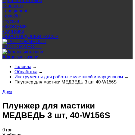
- для тіста та хліба
- японські
- спеціальні
- філейні
- тесаки
- аксесуари
- для риби
ОБРОБНІ ДОШКИ HACCP
ГАСТРОЄМНОСТІ
Афганські казани
Головна
→
Обработка
→
Инструменты для работы с мастикой и марципаном
→
Плунжер для мастики МЕДВЕДЬ 3 шт, 40-W156S
Друк
Плунжер для мастики
МЕДВЕДЬ 3 шт, 40-W156S
0 грн.
У обране