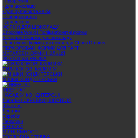
- професійні
- для шоколаду
- для булочок та хліба
- з перфорацією
- для декору
ФОРМИ ДЛЯ ШОКОЛАДУ
Chocolate World | Полікарбонатні форми
Silikomart | Форми для шоколаду
Пластикові форми для шоколаду Choco Dreams
ПЕРФОРОВАНІ ФОРМИ ДЛЯ ТАРТ
МЕТАЛЕВІ ФОРМИ І КІЛЬЦЯ
ФОРМИ VALRHONA
СИЛИКОНОВІ КИЛИМКИ
МІШКИ КОНДИТЕРСЬКИ
ІНВЕНТАР
НАСАДКИ КОНДИТЕРСЬКІ
Лопатки | СКРЕБКИ | ШПАТЕЛЯ
Шпателя
Лопатки
Скребки
Пензлики
ВІНЧИКИ
МІРНІ ЄМНОСТІ
БОРДЮРНА СТРІЧКА