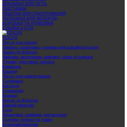
ДІЛЬНИКИ ДЛЯ ТІСТА
ПІДСТАВКИ
РЕШІТКИ ДЛЯ ГЛАЗУРУВАННЯ
ПІДЛОЖКИ ДЛЯ ДЕСЕРТІВ
КОРОБКИ ТА УПАКОВКА
СКАЛКИ и СІТА
ПОСУД
Посуд для подачі
Тарілки, салатники, супники для порційної подачі
Чашки та блюдця
Чайники, молочники, кавники, глеки та кришки
Страви, підставки, підноси
Креманки
Кошики
Посуд для приготування
Сотейники
Каструлі
Сковороди
Кришки
Миска та Дуршлаг
Барний інвентар
Скло
Декантери, графини, диспенсери
Склянки, келихи та чарки
Кухонний інвентар