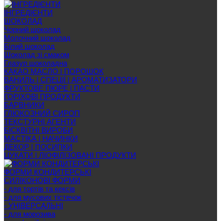
ІНГРЕДІЄНТИ
ШОКОЛАД
Чорний шоколад
Молочний шоколад
Білий шоколад
Шоколад зі смаком
Глазур шоколадна
КАКАО МАСЛО | ПОРОШОК
ВАНИЛЬ | СПЕЦІЇ | АРОМАТИЗАТОРИ
ФРУКТОВЕ ПЮРЕ | ПАСТИ
ГОРІХОВІ ПРОДУКТИ
БАРВНИКИ
ГЛЮКОЗНИЙ СИРОП
ТЕКСТУРНІ АГЕНТИ
БІСКВІТНІ ВИРОБИ
МАСТІКА | НАЧИНКИ
ДЕКОР | ПОСИПКИ
ЦУКАТИ | ЛІОФІЛІЗОВАНІ ПРОДУКТИ
ФОРМИ КОНДИТЕРСЬКІ
СИЛІКОНОВІ ФОРМИ
- для тортів та кексів
- для мусових тістечок
- УНІВЕРСАЛЬНІ
- для морозива