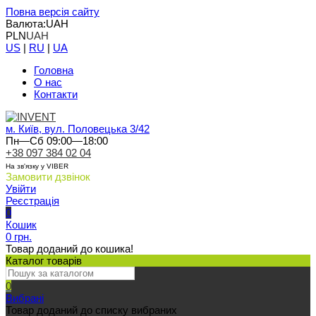
Повна версія сайту
Валюта:
UAH
PLN
UAH
US
|
RU
|
UA
Головна
О нас
Контакти
м. Київ, вул. Половецька 3/42
Пн—Сб 09:00—18:00
+38 097 384 02 04
На зв'язку у VIBER
Замовити дзвінок
Увійти
Реєстрація
0
Кошик
0 грн.
Товар доданий до кошика!
Каталог товарів
0
Вибрані
Товар доданий до списку вибраних