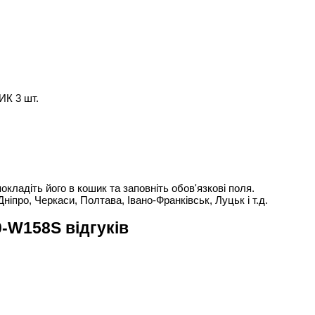
ИК 3 шт.
адіть його в кошик та заповніть обов'язкові поля.
Дніпро, Черкаси, Полтава, Івано-Франківськ, Луцьк і т.д.
-W158S відгуків