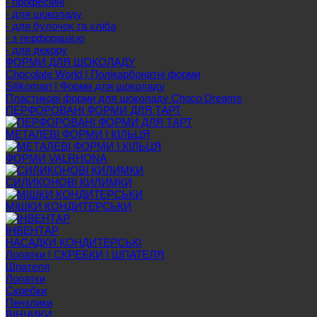
- професійні
- для шоколаду
- для булочок та хліба
- з перфорацією
- для декору
ФОРМИ ДЛЯ ШОКОЛАДУ
Chocolate World | Полікарбонатні форми
Silikomart | Форми для шоколаду
Пластикові форми для шоколаду Choco Dreams
ПЕРФОРОВАНІ ФОРМИ ДЛЯ ТАРТ
МЕТАЛЕВІ ФОРМИ І КІЛЬЦЯ
ФОРМИ VALRHONA
СИЛИКОНОВІ КИЛИМКИ
МІШКИ КОНДИТЕРСЬКИ
ІНВЕНТАР
НАСАДКИ КОНДИТЕРСЬКІ
Лопатки | СКРЕБКИ | ШПАТЕЛЯ
Шпателя
Лопатки
Скребки
Пензлики
ВІНЧИКИ