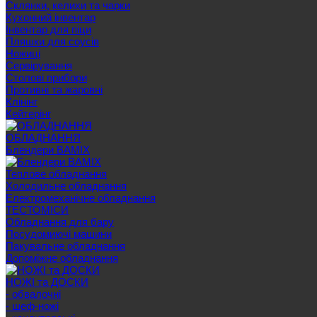
Склянки, келихи та чарки
Кухонний інвентар
Інвентар для піци
Пляшки для соусів
Ножиці
Сервірування
Cтолові прибори
Противні та жаровні
Клінінг
Кейтерінг
ОБЛАДНАННЯ
Блендери BAMIX
Теплове обладнання
Холодильне обладнання
Електромеханічне обладнання
ТЕСТОМІСИ
Обладнання для бару
Посудомиючі машини
Пакувальне обладнання
Допоміжне обладнання
НОЖІ та ДОСКИ
- обвалочні
- шеф-ножі