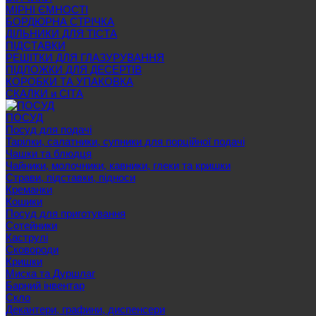
МІРНІ ЄМНОСТІ
БОРДЮРНА СТРІЧКА
ДІЛЬНИКИ ДЛЯ ТІСТА
ПІДСТАВКИ
РЕШІТКИ ДЛЯ ГЛАЗУРУВАННЯ
ПІДЛОЖКИ ДЛЯ ДЕСЕРТІВ
КОРОБКИ ТА УПАКОВКА
СКАЛКИ и СІТА
ПОСУД
Посуд для подачі
Тарілки, салатники, супники для порційної подачі
Чашки та блюдця
Чайники, молочники, кавники, глеки та кришки
Страви, підставки, підноси
Креманки
Кошики
Посуд для приготування
Сотейники
Каструлі
Сковороди
Кришки
Миска та Дуршлаг
Барний інвентар
Скло
Декантери, графини, диспенсери