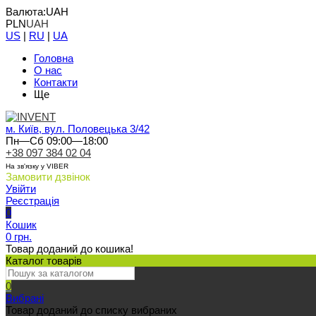
Валюта:
UAH
PLN
UAH
US
|
RU
|
UA
Головна
О нас
Контакти
Ще
м. Київ, вул. Половецька 3/42
Пн—Сб 09:00—18:00
+38 097 384 02 04
На зв'язку у VIBER
Замовити дзвінок
Увійти
Реєстрація
0
Кошик
0 грн.
Товар доданий до кошика!
Каталог товарів
0
Вибрані
Товар доданий до списку вибраних