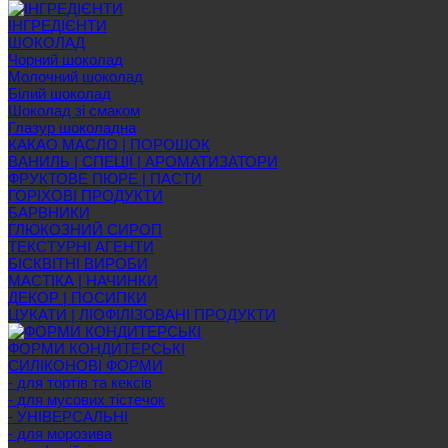
ІНГРЕДІЄНТИ
ШОКОЛАД
Чорний шоколад
Молочний шоколад
Білий шоколад
Шоколад зі смаком
Глазур шоколадна
КАКАО МАСЛО | ПОРОШОК
ВАНИЛЬ | СПЕЦІЇ | АРОМАТИЗАТОРИ
ФРУКТОВЕ ПЮРЕ | ПАСТИ
ГОРІХОВІ ПРОДУКТИ
БАРВНИКИ
ГЛЮКОЗНИЙ СИРОП
ТЕКСТУРНІ АГЕНТИ
БІСКВІТНІ ВИРОБИ
МАСТІКА | НАЧИНКИ
ДЕКОР | ПОСИПКИ
ЦУКАТИ | ЛІОФІЛІЗОВАНІ ПРОДУКТИ
ФОРМИ КОНДИТЕРСЬКІ
СИЛІКОНОВІ ФОРМИ
- для тортів та кексів
- для мусових тістечок
- УНІВЕРСАЛЬНІ
- для морозива