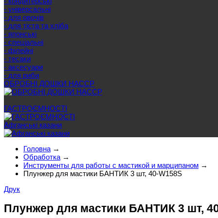
- кондитерські
- універсальні
- для овочів
- для тіста та хліба
- японські
- спеціальні
- філейні
- тесаки
- аксесуари
- для риби
ОБРОБНІ ДОШКИ HACCP
Ще категорії
ГАСТРОЄМНОСТІ
Афганські казани
Головна
→
Обработка
→
Инструменты для работы с мастикой и марципаном
→
Плунжер для мастики БАНТИК 3 шт, 40-W158S
Друк
Плунжер для мастики БАНТИК 3 шт, 4