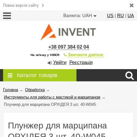
Повна версія сайту
Валюта:
UAH
US
|
RU
|
UA
+38 097 384 02 04
Замовити дзвінок
На зв'язку у VIBER
Увійти
Реєстрація
Каталог товарів
Головна
→
Обработка
→
Инструменты для работы с мастикой и марципаном
→
Плунжер для марципана ОРХІДЕЯ 3 шт, 40-W045
Плунжер для марципана
ОРХІДЕЯ 3 шт, 40-W045