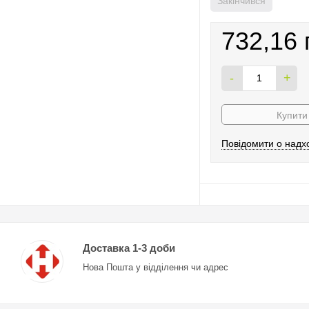
Закінчився
732,16 
-
+
Купити 
Повідомити о надх
Доставка 1-3 доби
Нова Пошта у відділення чи адрес