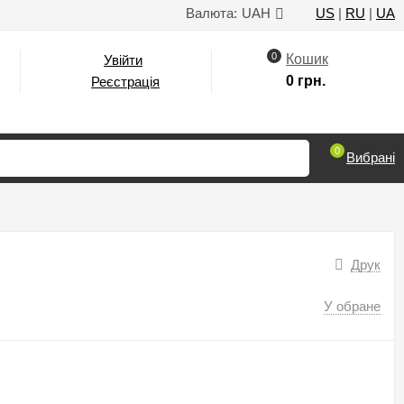
Валюта:
UAH
US
|
RU
|
UA
0
Кошик
Увійти
0 грн.
Реєстрація
0
Вибрані
Друк
У обране