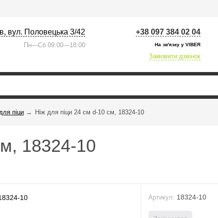
їв, вул. Половецька 3/42
+38 097 384 02 04
Пн—Сб 09:00—18:00
На зв'язку у VIBER
Замовити дзвінок
для піци
→
Ніж для піци 24 см d-10 см, 18324-10
см, 18324-10
18324-10
Артикул: