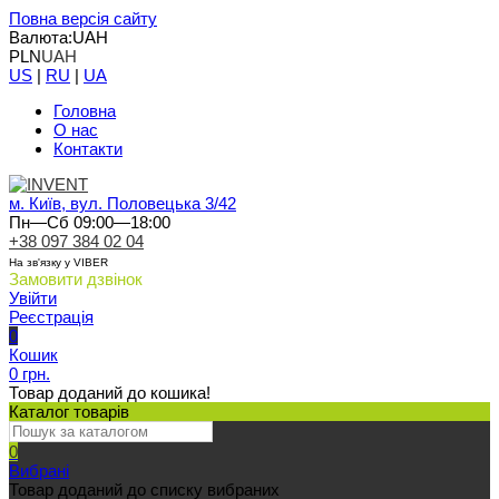
Повна версія сайту
Валюта:
UAH
PLN
UAH
US
|
RU
|
UA
Головна
О нас
Контакти
м. Київ, вул. Половецька 3/42
Пн—Сб 09:00—18:00
+38 097 384 02 04
На зв'язку у VIBER
Замовити дзвінок
Увійти
Реєстрація
0
Кошик
0 грн.
Товар доданий до кошика!
Каталог товарів
0
Вибрані
Товар доданий до списку вибраних