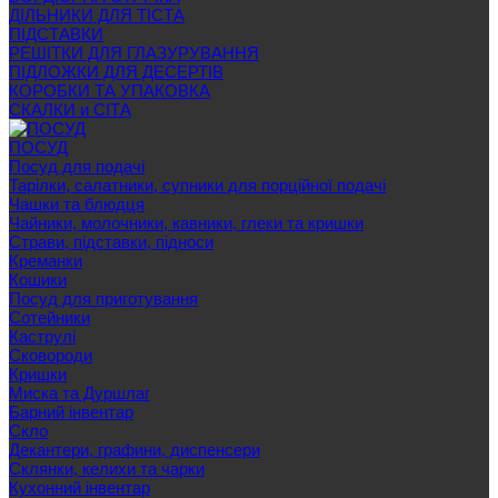
ДІЛЬНИКИ ДЛЯ ТІСТА
ПІДСТАВКИ
РЕШІТКИ ДЛЯ ГЛАЗУРУВАННЯ
ПІДЛОЖКИ ДЛЯ ДЕСЕРТІВ
КОРОБКИ ТА УПАКОВКА
СКАЛКИ и СІТА
ПОСУД
Посуд для подачі
Тарілки, салатники, супники для порційної подачі
Чашки та блюдця
Чайники, молочники, кавники, глеки та кришки
Страви, підставки, підноси
Креманки
Кошики
Посуд для приготування
Сотейники
Каструлі
Сковороди
Кришки
Миска та Дуршлаг
Барний інвентар
Скло
Декантери, графини, диспенсери
Склянки, келихи та чарки
Кухонний інвентар