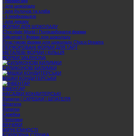
- професійні
- для шоколаду
- для булочок та хліба
- з перфорацією
- для декору
ФОРМИ ДЛЯ ШОКОЛАДУ
Chocolate World | Полікарбонатні форми
Silikomart | Форми для шоколаду
Пластикові форми для шоколаду Choco Dreams
ПЕРФОРОВАНІ ФОРМИ ДЛЯ ТАРТ
МЕТАЛЕВІ ФОРМИ І КІЛЬЦЯ
ФОРМИ VALRHONA
СИЛИКОНОВІ КИЛИМКИ
МІШКИ КОНДИТЕРСЬКИ
ІНВЕНТАР
НАСАДКИ КОНДИТЕРСЬКІ
Лопатки | СКРЕБКИ | ШПАТЕЛЯ
Шпателя
Лопатки
Скребки
Пензлики
ВІНЧИКИ
МІРНІ ЄМНОСТІ
БОРДЮРНА СТРІЧКА