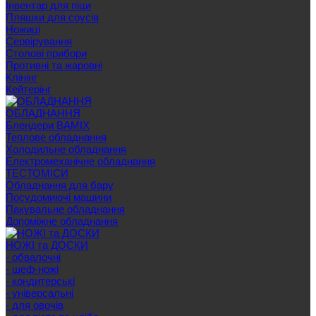
Інвентар для піци
Пляшки для соусів
Ножиці
Сервірування
Cтолові прибори
Противні та жаровні
Клінінг
Кейтерінг
ОБЛАДНАННЯ
Блендери BAMIX
Теплове обладнання
Холодильне обладнання
Електромеханічне обладнання
ТЕСТОМІСИ
Обладнання для бару
Посудомиючі машини
Пакувальне обладнання
Допоміжне обладнання
НОЖІ та ДОСКИ
- обвалочні
- шеф-ножі
- кондитерські
- універсальні
- для овочів