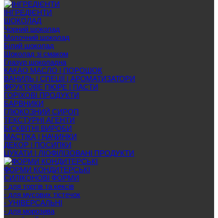
ІНГРЕДІЄНТИ
ШОКОЛАД
Чорний шоколад
Молочний шоколад
Білий шоколад
Шоколад зі смаком
Глазур шоколадна
КАКАО МАСЛО | ПОРОШОК
ВАНИЛЬ | СПЕЦІЇ | АРОМАТИЗАТОРИ
ФРУКТОВЕ ПЮРЕ | ПАСТИ
ГОРІХОВІ ПРОДУКТИ
БАРВНИКИ
ГЛЮКОЗНИЙ СИРОП
ТЕКСТУРНІ АГЕНТИ
БІСКВІТНІ ВИРОБИ
МАСТІКА | НАЧИНКИ
ДЕКОР | ПОСИПКИ
ЦУКАТИ | ЛІОФІЛІЗОВАНІ ПРОДУКТИ
ФОРМИ КОНДИТЕРСЬКІ
СИЛІКОНОВІ ФОРМИ
- для тортів та кексів
- для мусових тістечок
- УНІВЕРСАЛЬНІ
- для морозива