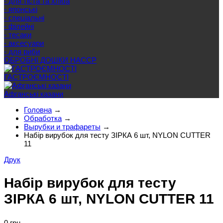
- для тіста та хліба
- японські
- спеціальні
- філейні
- тесаки
- аксесуари
- для риби
ОБРОБНІ ДОШКИ HACCP
ГАСТРОЄМНОСТІ
Афганські казани
Головна
→
Обработка
→
Вырубки и трафареты
→
Набір вирубок для тесту ЗІРКА 6 шт, NYLON CUTTER
11
Друк
Набір вирубок для тесту
ЗІРКА 6 шт, NYLON CUTTER 11
0 грн.