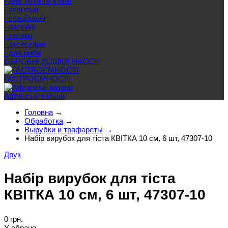
- для тіста та хліба
- японські
- спеціальні
- філейні
- тесаки
- аксесуари
- для риби
ОБРОБНІ ДОШКИ HACCP
ГАСТРОЄМНОСТІ
Афганські казани
Головна
→
Обработка
→
Вырубки и трафареты
→
Набір вирубок для тіста КВІТКА 10 см, 6 шт, 47307-10
Друк
Набір вирубок для тіста
КВІТКА 10 см, 6 шт, 47307-10
0 грн.
У обране