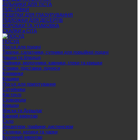
ДІЛЬНИКИ ДЛЯ ТІСТА
ПІДСТАВКИ
РЕШІТКИ ДЛЯ ГЛАЗУРУВАННЯ
ПІДЛОЖКИ ДЛЯ ДЕСЕРТІВ
КОРОБКИ ТА УПАКОВКА
СКАЛКИ и СІТА
ПОСУД
Посуд для подачі
Тарілки, салатники, супники для порційної подачі
Чашки та блюдця
Чайники, молочники, кавники, глеки та кришки
Страви, підставки, підноси
Креманки
Кошики
Посуд для приготування
Сотейники
Каструлі
Сковороди
Кришки
Миска та Дуршлаг
Барний інвентар
Скло
Декантери, графини, диспенсери
Склянки, келихи та чарки
Кухонний інвентар