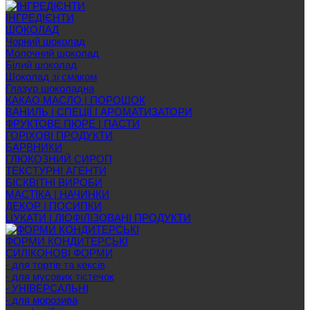
ІНГРЕДІЄНТИ
ШОКОЛАД
Чорний шоколад
Молочний шоколад
Білий шоколад
Шоколад зі смаком
Глазур шоколадна
КАКАО МАСЛО | ПОРОШОК
ВАНИЛЬ | СПЕЦІЇ | АРОМАТИЗАТОРИ
ФРУКТОВЕ ПЮРЕ | ПАСТИ
ГОРІХОВІ ПРОДУКТИ
БАРВНИКИ
ГЛЮКОЗНИЙ СИРОП
ТЕКСТУРНІ АГЕНТИ
БІСКВІТНІ ВИРОБИ
МАСТІКА | НАЧИНКИ
ДЕКОР | ПОСИПКИ
ЦУКАТИ | ЛІОФІЛІЗОВАНІ ПРОДУКТИ
ФОРМИ КОНДИТЕРСЬКІ
СИЛІКОНОВІ ФОРМИ
- для тортів та кексів
- для мусових тістечок
- УНІВЕРСАЛЬНІ
- для морозива