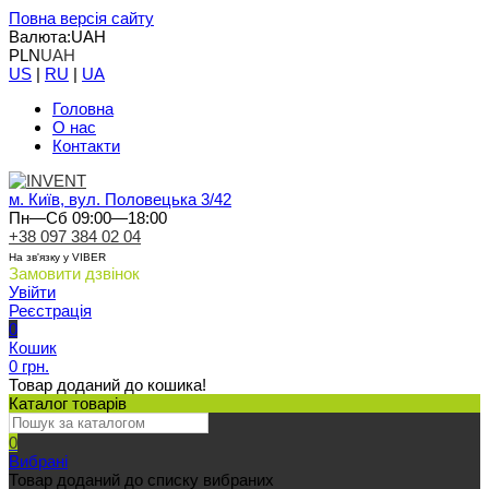
Повна версія сайту
Валюта:
UAH
PLN
UAH
US
|
RU
|
UA
Головна
О нас
Контакти
м. Київ, вул. Половецька 3/42
Пн—Сб 09:00—18:00
+38 097 384 02 04
На зв'язку у VIBER
Замовити дзвінок
Увійти
Реєстрація
0
Кошик
0 грн.
Товар доданий до кошика!
Каталог товарів
0
Вибрані
Товар доданий до списку вибраних