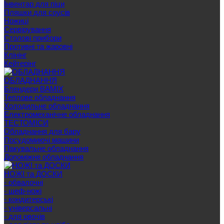
Інвентар для піци
Пляшки для соусів
Ножиці
Сервірування
Cтолові прибори
Противні та жаровні
Клінінг
Кейтерінг
ОБЛАДНАННЯ
Блендери BAMIX
Теплове обладнання
Холодильне обладнання
Електромеханічне обладнання
ТЕСТОМІСИ
Обладнання для бару
Посудомиючі машини
Пакувальне обладнання
Допоміжне обладнання
НОЖІ та ДОСКИ
- обвалочні
- шеф-ножі
- кондитерські
- універсальні
- для овочів