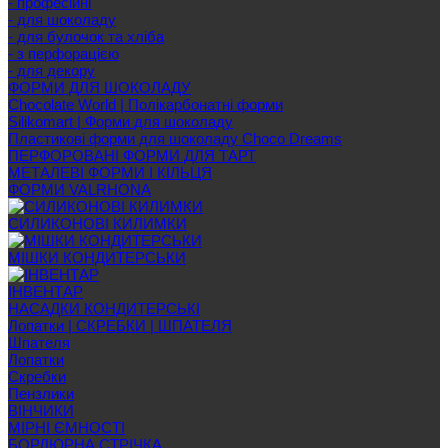
- професійні
- для шоколаду
- для булочок та хліба
- з перфорацією
- для декору
ФОРМИ ДЛЯ ШОКОЛАДУ
Chocolate World | Полікарбонатні форми
Silikomart | Форми для шоколаду
Пластикові форми для шоколаду Choco Dreams
ПЕРФОРОВАНІ ФОРМИ ДЛЯ ТАРТ
МЕТАЛЕВІ ФОРМИ І КІЛЬЦЯ
ФОРМИ VALRHONA
СИЛИКОНОВІ КИЛИМКИ
МІШКИ КОНДИТЕРСЬКИ
ІНВЕНТАР
НАСАДКИ КОНДИТЕРСЬКІ
Лопатки | СКРЕБКИ | ШПАТЕЛЯ
Шпателя
Лопатки
Скребки
Пензлики
ВІНЧИКИ
МІРНІ ЄМНОСТІ
БОРДЮРНА СТРІЧКА