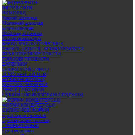
ІНГРЕДІЄНТИ
ШОКОЛАД
Чорний шоколад
Молочний шоколад
Білий шоколад
Шоколад зі смаком
Глазур шоколадна
КАКАО МАСЛО | ПОРОШОК
ВАНИЛЬ | СПЕЦІЇ | АРОМАТИЗАТОРИ
ФРУКТОВЕ ПЮРЕ | ПАСТИ
ГОРІХОВІ ПРОДУКТИ
БАРВНИКИ
ГЛЮКОЗНИЙ СИРОП
ТЕКСТУРНІ АГЕНТИ
БІСКВІТНІ ВИРОБИ
МАСТІКА | НАЧИНКИ
ДЕКОР | ПОСИПКИ
ЦУКАТИ | ЛІОФІЛІЗОВАНІ ПРОДУКТИ
ФОРМИ КОНДИТЕРСЬКІ
СИЛІКОНОВІ ФОРМИ
- для тортів та кексів
- для мусових тістечок
- УНІВЕРСАЛЬНІ
- для морозива