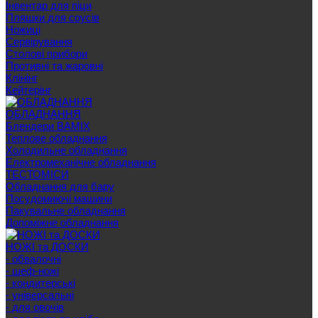
Інвентар для піци
Пляшки для соусів
Ножиці
Сервірування
Cтолові прибори
Противні та жаровні
Клінінг
Кейтерінг
ОБЛАДНАННЯ
Блендери BAMIX
Теплове обладнання
Холодильне обладнання
Електромеханічне обладнання
ТЕСТОМІСИ
Обладнання для бару
Посудомиючі машини
Пакувальне обладнання
Допоміжне обладнання
НОЖІ та ДОСКИ
- обвалочні
- шеф-ножі
- кондитерські
- універсальні
- для овочів