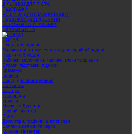
ДІЛЬНИКИ ДЛЯ ТІСТА
ПІДСТАВКИ
РЕШІТКИ ДЛЯ ГЛАЗУРУВАННЯ
ПІДЛОЖКИ ДЛЯ ДЕСЕРТІВ
КОРОБКИ ТА УПАКОВКА
СКАЛКИ и СІТА
ПОСУД
Посуд для подачі
Тарілки, салатники, супники для порційної подачі
Чашки та блюдця
Чайники, молочники, кавники, глеки та кришки
Страви, підставки, підноси
Креманки
Кошики
Посуд для приготування
Сотейники
Каструлі
Сковороди
Кришки
Миска та Дуршлаг
Барний інвентар
Скло
Декантери, графини, диспенсери
Склянки, келихи та чарки
Кухонний інвентар