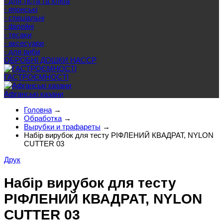
- для тіста та хліба
- японські
- спеціальні
- філейні
- тесаки
- аксесуари
- для риби
ОБРОБНІ ДОШКИ HACCP
ГАСТРОЄМНОСТІ
Афганські казани
Головна
→
Обработка
→
Вырубки и трафареты
→
Набір вирубок для тесту РІФЛЕНИЙ КВАДРАТ, NYLON
CUTTER 03
Друк
Набір вирубок для тесту
РІФЛЕНИЙ КВАДРАТ, NYLON
CUTTER 03