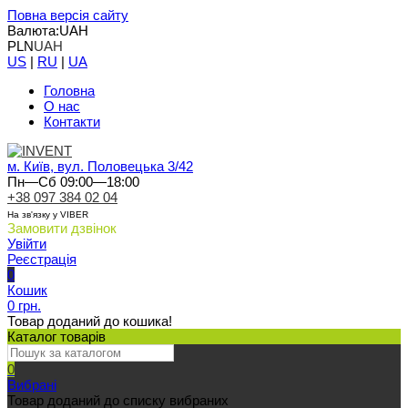
Повна версія сайту
Валюта:
UAH
PLN
UAH
US
|
RU
|
UA
Головна
О нас
Контакти
м. Київ, вул. Половецька 3/42
Пн—Сб 09:00—18:00
+38 097 384 02 04
На зв'язку у VIBER
Замовити дзвінок
Увійти
Реєстрація
0
Кошик
0 грн.
Товар доданий до кошика!
Каталог товарів
0
Вибрані
Товар доданий до списку вибраних