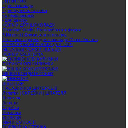
- професійні
- для шоколаду
- для булочок та хліба
- з перфорацією
- для декору
ФОРМИ ДЛЯ ШОКОЛАДУ
Chocolate World | Полікарбонатні форми
Silikomart | Форми для шоколаду
Пластикові форми для шоколаду Choco Dreams
ПЕРФОРОВАНІ ФОРМИ ДЛЯ ТАРТ
МЕТАЛЕВІ ФОРМИ І КІЛЬЦЯ
ФОРМИ VALRHONA
СИЛИКОНОВІ КИЛИМКИ
МІШКИ КОНДИТЕРСЬКИ
ІНВЕНТАР
НАСАДКИ КОНДИТЕРСЬКІ
Лопатки | СКРЕБКИ | ШПАТЕЛЯ
Шпателя
Лопатки
Скребки
Пензлики
ВІНЧИКИ
МІРНІ ЄМНОСТІ
БОРДЮРНА СТРІЧКА