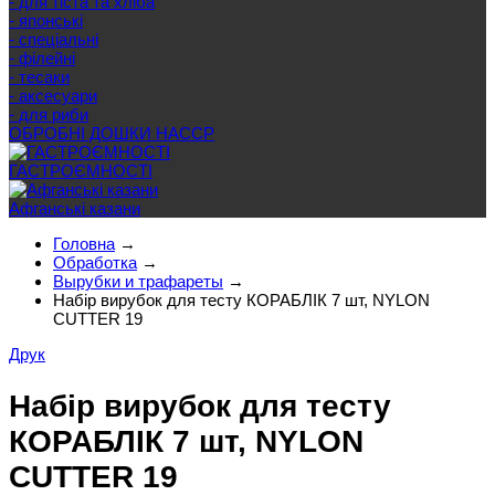
- для тіста та хліба
- японські
- спеціальні
- філейні
- тесаки
- аксесуари
- для риби
ОБРОБНІ ДОШКИ HACCP
ГАСТРОЄМНОСТІ
Афганські казани
Головна
→
Обработка
→
Вырубки и трафареты
→
Набір вирубок для тесту КОРАБЛІК 7 шт, NYLON
CUTTER 19
Друк
Набір вирубок для тесту
КОРАБЛІК 7 шт, NYLON
CUTTER 19