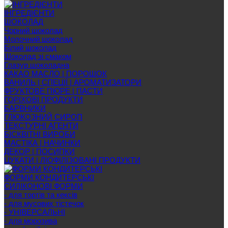
ІНГРЕДІЄНТИ
ШОКОЛАД
Чорний шоколад
Молочний шоколад
Білий шоколад
Шоколад зі смаком
Глазур шоколадна
КАКАО МАСЛО | ПОРОШОК
ВАНИЛЬ | СПЕЦІЇ | АРОМАТИЗАТОРИ
ФРУКТОВЕ ПЮРЕ | ПАСТИ
ГОРІХОВІ ПРОДУКТИ
БАРВНИКИ
ГЛЮКОЗНИЙ СИРОП
ТЕКСТУРНІ АГЕНТИ
БІСКВІТНІ ВИРОБИ
МАСТІКА | НАЧИНКИ
ДЕКОР | ПОСИПКИ
ЦУКАТИ | ЛІОФІЛІЗОВАНІ ПРОДУКТИ
ФОРМИ КОНДИТЕРСЬКІ
СИЛІКОНОВІ ФОРМИ
- для тортів та кексів
- для мусових тістечок
- УНІВЕРСАЛЬНІ
- для морозива