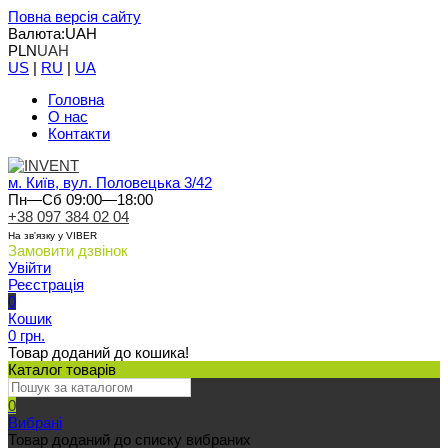
Повна версія сайту
Валюта:
UAH
PLN
UAH
US
|
RU
|
UA
Головна
О нас
Контакти
м. Київ, вул. Половецька 3/42
Пн—Сб 09:00—18:00
+38 097 384 02 04
На зв'язку у VIBER
Замовити дзвінок
Увійти
Реєстрація
0
Кошик
0 грн.
Товар доданий до кошика!
Каталог товарів
0
Вибрані
Товар доданий до списку вибраних