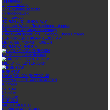
- професійні
- для шоколаду
- для булочок та хліба
- з перфорацією
- для декору
ФОРМИ ДЛЯ ШОКОЛАДУ
Chocolate World | Полікарбонатні форми
Silikomart | Форми для шоколаду
Пластикові форми для шоколаду Choco Dreams
ПЕРФОРОВАНІ ФОРМИ ДЛЯ ТАРТ
МЕТАЛЕВІ ФОРМИ І КІЛЬЦЯ
ФОРМИ VALRHONA
СИЛИКОНОВІ КИЛИМКИ
МІШКИ КОНДИТЕРСЬКИ
ІНВЕНТАР
НАСАДКИ КОНДИТЕРСЬКІ
Лопатки | СКРЕБКИ | ШПАТЕЛЯ
Шпателя
Лопатки
Скребки
Пензлики
ВІНЧИКИ
МІРНІ ЄМНОСТІ
БОРДЮРНА СТРІЧКА