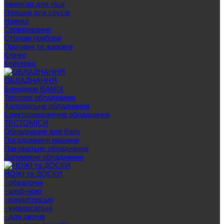
Інвентар для піци
Пляшки для соусів
Ножиці
Сервірування
Cтолові прибори
Противні та жаровні
Клінінг
Кейтерінг
ОБЛАДНАННЯ
Блендери BAMIX
Теплове обладнання
Холодильне обладнання
Електромеханічне обладнання
ТЕСТОМІСИ
Обладнання для бару
Посудомиючі машини
Пакувальне обладнання
Допоміжне обладнання
НОЖІ та ДОСКИ
- обвалочні
- шеф-ножі
- кондитерські
- універсальні
- для овочів