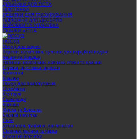
ДІЛЬНИКИ ДЛЯ ТІСТА
ПІДСТАВКИ
РЕШІТКИ ДЛЯ ГЛАЗУРУВАННЯ
ПІДЛОЖКИ ДЛЯ ДЕСЕРТІВ
КОРОБКИ ТА УПАКОВКА
СКАЛКИ и СІТА
ПОСУД
Посуд для подачі
Тарілки, салатники, супники для порційної подачі
Чашки та блюдця
Чайники, молочники, кавники, глеки та кришки
Страви, підставки, підноси
Креманки
Кошики
Посуд для приготування
Сотейники
Каструлі
Сковороди
Кришки
Миска та Дуршлаг
Барний інвентар
Скло
Декантери, графини, диспенсери
Склянки, келихи та чарки
Кухонний інвентар