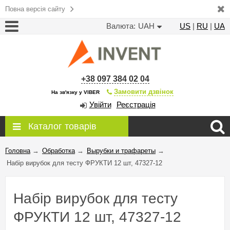
Повна версія сайту
Валюта:
UAH
US
|
RU
|
UA
+38 097 384 02 04
Замовити дзвінок
На зв'язку у VIBER
Увійти
Реєстрація
Каталог товарів
Головна
→
Обработка
→
Вырубки и трафареты
→
Набір вирубок для тесту ФРУКТИ 12 шт, 47327-12
Набір вирубок для тесту
ФРУКТИ 12 шт, 47327-12