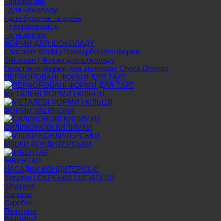
- професійні
- для шоколаду
- для булочок та хліба
- з перфорацією
- для декору
ФОРМИ ДЛЯ ШОКОЛАДУ
Chocolate World | Полікарбонатні форми
Silikomart | Форми для шоколаду
Пластикові форми для шоколаду Choco Dreams
ПЕРФОРОВАНІ ФОРМИ ДЛЯ ТАРТ
МЕТАЛЕВІ ФОРМИ І КІЛЬЦЯ
ФОРМИ VALRHONA
СИЛИКОНОВІ КИЛИМКИ
МІШКИ КОНДИТЕРСЬКИ
ІНВЕНТАР
НАСАДКИ КОНДИТЕРСЬКІ
Лопатки | СКРЕБКИ | ШПАТЕЛЯ
Шпателя
Лопатки
Скребки
Пензлики
ВІНЧИКИ