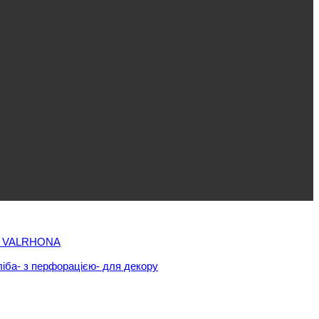
 VALRHONA
ліба
- з перфорацією
- для декору