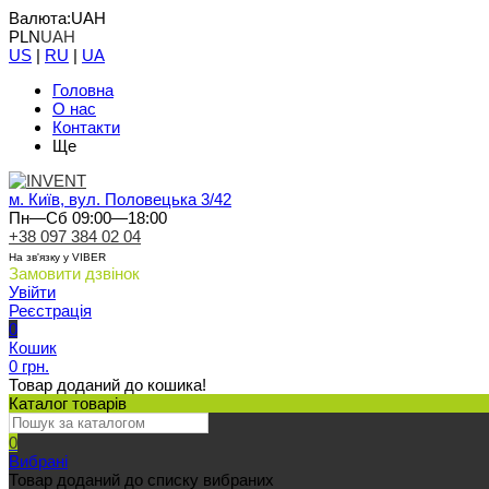
Валюта:
UAH
PLN
UAH
US
|
RU
|
UA
Головна
О нас
Контакти
Ще
м. Київ, вул. Половецька 3/42
Пн—Сб 09:00—18:00
+38 097 384 02 04
На зв'язку у VIBER
Замовити дзвінок
Увійти
Реєстрація
0
Кошик
0 грн.
Товар доданий до кошика!
Каталог товарів
0
Вибрані
Товар доданий до списку вибраних