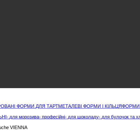
ОВАНІ ФОРМИ ДЛЯ ТАРТ
МЕТАЛЕВІ ФОРМИ І КІЛЬЦЯ
ФОРМИ
ЬНІ
- для морозива
- професійні
- для шоколаду
- для булочок та х
Buche VIENNA