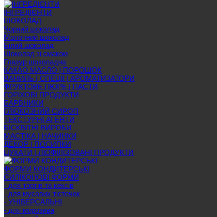
ІНГРЕДІЄНТИ
ШОКОЛАД
Чорний шоколад
Молочний шоколад
Білий шоколад
Шоколад зі смаком
Глазур шоколадна
КАКАО МАСЛО | ПОРОШОК
ВАНИЛЬ | СПЕЦІЇ | АРОМАТИЗАТОРИ
ФРУКТОВЕ ПЮРЕ | ПАСТИ
ГОРІХОВІ ПРОДУКТИ
БАРВНИКИ
ГЛЮКОЗНИЙ СИРОП
ТЕКСТУРНІ АГЕНТИ
БІСКВІТНІ ВИРОБИ
МАСТІКА | НАЧИНКИ
ДЕКОР | ПОСИПКИ
ЦУКАТИ | ЛІОФІЛІЗОВАНІ ПРОДУКТИ
ФОРМИ КОНДИТЕРСЬКІ
СИЛІКОНОВІ ФОРМИ
- для тортів та кексів
- для мусових тістечок
- УНІВЕРСАЛЬНІ
- для морозива