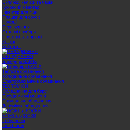
Склянки, келихи та чарки
Кухонний інвентар
Інвентар для піци
Пляшки для соусів
Ножиці
Сервірування
Cтолові прибори
Противні та жаровні
Клінінг
Кейтерінг
ОБЛАДНАННЯ
Блендери BAMIX
Теплове обладнання
Холодильне обладнання
Електромеханічне обладнання
ТЕСТОМІСИ
Обладнання для бару
Посудомиючі машини
Пакувальне обладнання
Допоміжне обладнання
НОЖІ та ДОСКИ
- обвалочні
- шеф-ножі