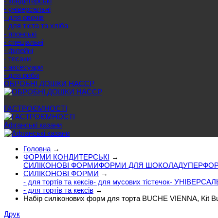
- кондитерські
- універсальні
- для овочів
- для тіста та хліба
- японські
- спеціальні
- філейні
- тесаки
- аксесуари
- для риби
ОБРОБНІ ДОШКИ HACCP
Ще категорії
ГАСТРОЄМНОСТІ
Афганські казани
Головна
→
ФОРМИ КОНДИТЕРСЬКІ
→
СИЛІКОНОВІ ФОРМИ
ФОРМИ ДЛЯ ШОКОЛАДУ
ПЕРФОР
СИЛІКОНОВІ ФОРМИ
→
- для тортів та кексів
- для мусових тістечок
- УНІВЕРСАЛ
- для тортів та кексів
→
Набір силіконових форм для торта BUCHE VIENNA, Kit 
Друк