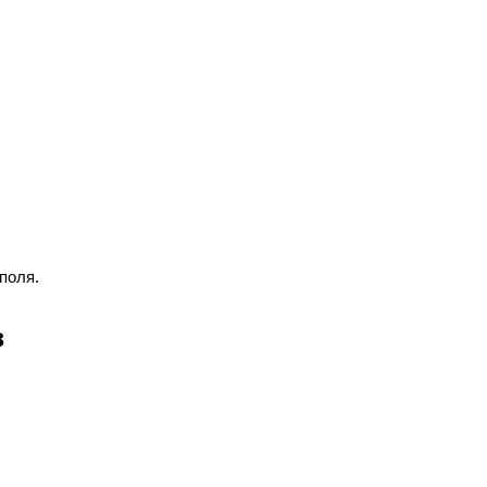
поля.
в