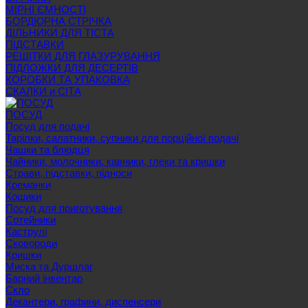
МІРНІ ЄМНОСТІ
БОРДЮРНА СТРІЧКА
ДІЛЬНИКИ ДЛЯ ТІСТА
ПІДСТАВКИ
РЕШІТКИ ДЛЯ ГЛАЗУРУВАННЯ
ПІДЛОЖКИ ДЛЯ ДЕСЕРТІВ
КОРОБКИ ТА УПАКОВКА
СКАЛКИ и СІТА
ПОСУД
Посуд для подачі
Тарілки, салатники, супники для порційної подачі
Чашки та блюдця
Чайники, молочники, кавники, глеки та кришки
Страви, підставки, підноси
Креманки
Кошики
Посуд для приготування
Сотейники
Каструлі
Сковороди
Кришки
Миска та Дуршлаг
Барний інвентар
Скло
Декантери, графини, диспенсери