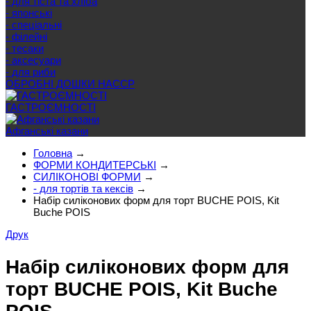
- для тіста та хліба
- японські
- спеціальні
- філейні
- тесаки
- аксесуари
- для риби
ОБРОБНІ ДОШКИ HACCP
ГАСТРОЄМНОСТІ
Афганські казани
Головна
→
ФОРМИ КОНДИТЕРСЬКІ
→
СИЛІКОНОВІ ФОРМИ
→
- для тортів та кексів
→
Набір силіконових форм для торт BUCHE POIS, Kit
Buche POIS
Друк
Набір силіконових форм для
торт BUCHE POIS, Kit Buche