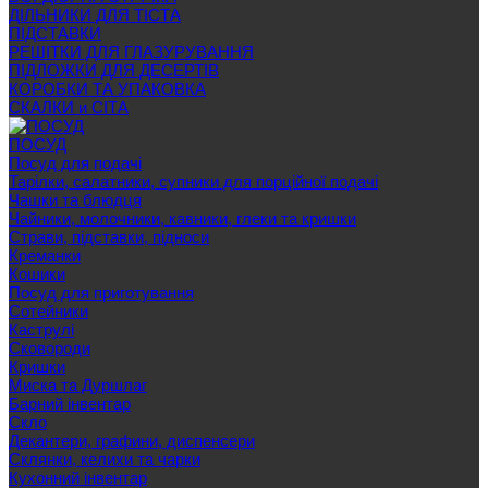
ДІЛЬНИКИ ДЛЯ ТІСТА
ПІДСТАВКИ
РЕШІТКИ ДЛЯ ГЛАЗУРУВАННЯ
ПІДЛОЖКИ ДЛЯ ДЕСЕРТІВ
КОРОБКИ ТА УПАКОВКА
СКАЛКИ и СІТА
ПОСУД
Посуд для подачі
Тарілки, салатники, супники для порційної подачі
Чашки та блюдця
Чайники, молочники, кавники, глеки та кришки
Страви, підставки, підноси
Креманки
Кошики
Посуд для приготування
Сотейники
Каструлі
Сковороди
Кришки
Миска та Дуршлаг
Барний інвентар
Скло
Декантери, графини, диспенсери
Склянки, келихи та чарки
Кухонний інвентар