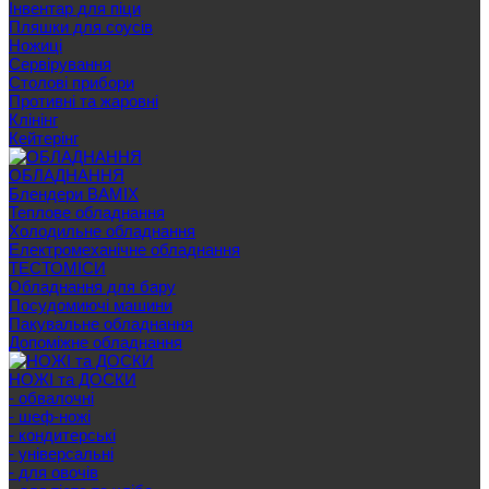
Інвентар для піци
Пляшки для соусів
Ножиці
Сервірування
Cтолові прибори
Противні та жаровні
Клінінг
Кейтерінг
ОБЛАДНАННЯ
Блендери BAMIX
Теплове обладнання
Холодильне обладнання
Електромеханічне обладнання
ТЕСТОМІСИ
Обладнання для бару
Посудомиючі машини
Пакувальне обладнання
Допоміжне обладнання
НОЖІ та ДОСКИ
- обвалочні
- шеф-ножі
- кондитерські
- універсальні
- для овочів