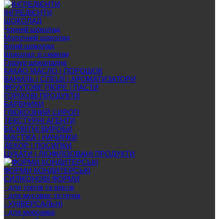
ІНГРЕДІЄНТИ
ШОКОЛАД
Чорний шоколад
Молочний шоколад
Білий шоколад
Шоколад зі смаком
Глазур шоколадна
КАКАО МАСЛО | ПОРОШОК
ВАНИЛЬ | СПЕЦІЇ | АРОМАТИЗАТОРИ
ФРУКТОВЕ ПЮРЕ | ПАСТИ
ГОРІХОВІ ПРОДУКТИ
БАРВНИКИ
ГЛЮКОЗНИЙ СИРОП
ТЕКСТУРНІ АГЕНТИ
БІСКВІТНІ ВИРОБИ
МАСТІКА | НАЧИНКИ
ДЕКОР | ПОСИПКИ
ЦУКАТИ | ЛІОФІЛІЗОВАНІ ПРОДУКТИ
ФОРМИ КОНДИТЕРСЬКІ
СИЛІКОНОВІ ФОРМИ
- для тортів та кексів
- для мусових тістечок
- УНІВЕРСАЛЬНІ
- для морозива