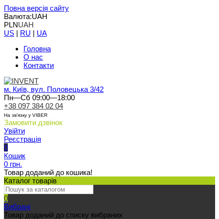
Повна версія сайту
Валюта:
UAH
PLN
UAH
US
|
RU
|
UA
Головна
О нас
Контакти
м. Київ, вул. Половецька 3/42
Пн—Сб 09:00—18:00
+38 097 384 02 04
На зв'язку у VIBER
Замовити дзвінок
Увійти
Реєстрація
0
Кошик
0 грн.
Товар доданий до кошика!
Каталог товарів
0
Вибрані
Товар доданий до списку вибраних