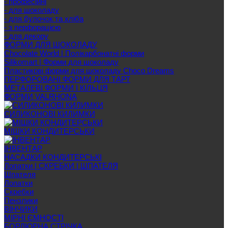
- професійні
- для шоколаду
- для булочок та хліба
- з перфорацією
- для декору
ФОРМИ ДЛЯ ШОКОЛАДУ
Chocolate World | Полікарбонатні форми
Silikomart | Форми для шоколаду
Пластикові форми для шоколаду Choco Dreams
ПЕРФОРОВАНІ ФОРМИ ДЛЯ ТАРТ
МЕТАЛЕВІ ФОРМИ І КІЛЬЦЯ
ФОРМИ VALRHONA
СИЛИКОНОВІ КИЛИМКИ
МІШКИ КОНДИТЕРСЬКИ
ІНВЕНТАР
НАСАДКИ КОНДИТЕРСЬКІ
Лопатки | СКРЕБКИ | ШПАТЕЛЯ
Шпателя
Лопатки
Скребки
Пензлики
ВІНЧИКИ
МІРНІ ЄМНОСТІ
БОРДЮРНА СТРІЧКА