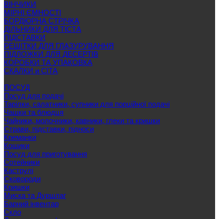
ВІНЧИКИ
МІРНІ ЄМНОСТІ
БОРДЮРНА СТРІЧКА
ДІЛЬНИКИ ДЛЯ ТІСТА
ПІДСТАВКИ
РЕШІТКИ ДЛЯ ГЛАЗУРУВАННЯ
ПІДЛОЖКИ ДЛЯ ДЕСЕРТІВ
КОРОБКИ ТА УПАКОВКА
СКАЛКИ и СІТА
ПОСУД
Посуд для подачі
Тарілки, салатники, супники для порційної подачі
Чашки та блюдця
Чайники, молочники, кавники, глеки та кришки
Страви, підставки, підноси
Креманки
Кошики
Посуд для приготування
Сотейники
Каструлі
Сковороди
Кришки
Миска та Дуршлаг
Барний інвентар
Скло