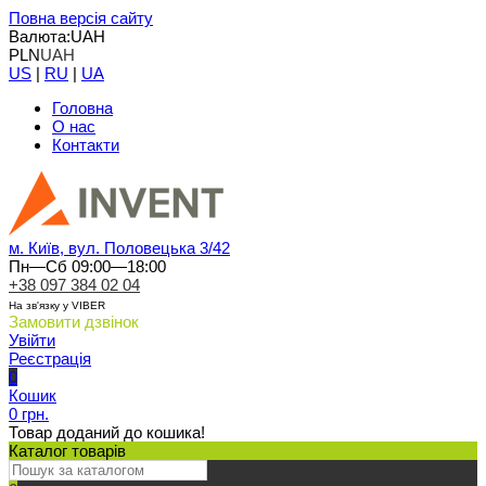
Повна версія сайту
Валюта:
UAH
PLN
UAH
US
|
RU
|
UA
Головна
О нас
Контакти
м. Київ, вул. Половецька 3/42
Пн—Сб 09:00—18:00
+38 097 384 02 04
На зв'язку у VIBER
Замовити дзвінок
Увійти
Реєстрація
0
Кошик
0 грн.
Товар доданий до кошика!
Каталог товарів