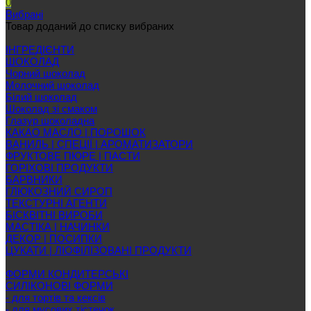
0
Вибрані
Товар доданий до списку вибраних
ІНГРЕДІЄНТИ
ШОКОЛАД
Чорний шоколад
Молочний шоколад
Білий шоколад
Шоколад зі смаком
Глазур шоколадна
КАКАО МАСЛО | ПОРОШОК
ВАНИЛЬ | СПЕЦІЇ | АРОМАТИЗАТОРИ
ФРУКТОВЕ ПЮРЕ | ПАСТИ
ГОРІХОВІ ПРОДУКТИ
БАРВНИКИ
ГЛЮКОЗНИЙ СИРОП
ТЕКСТУРНІ АГЕНТИ
БІСКВІТНІ ВИРОБИ
МАСТІКА | НАЧИНКИ
ДЕКОР | ПОСИПКИ
ЦУКАТИ | ЛІОФІЛІЗОВАНІ ПРОДУКТИ
ФОРМИ КОНДИТЕРСЬКІ
СИЛІКОНОВІ ФОРМИ
- для тортів та кексів
- для мусових тістечок