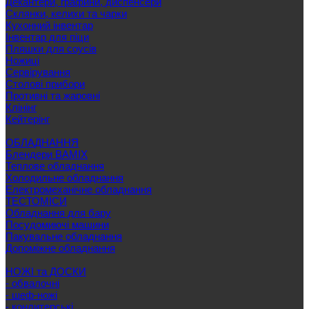
Декантери, графини, диспенсери
Склянки, келихи та чарки
Кухонний інвентар
Інвентар для піци
Пляшки для соусів
Ножиці
Сервірування
Cтолові прибори
Противні та жаровні
Клінінг
Кейтерінг
ОБЛАДНАННЯ
Блендери BAMIX
Теплове обладнання
Холодильне обладнання
Електромеханічне обладнання
ТЕСТОМІСИ
Обладнання для бару
Посудомиючі машини
Пакувальне обладнання
Допоміжне обладнання
НОЖІ та ДОСКИ
- обвалочні
- шеф-ножі
- кондитерські