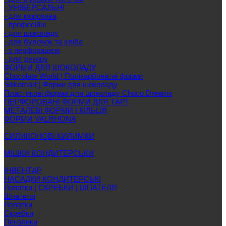
- УНІВЕРСАЛЬНІ
- для морозива
- професійні
- для шоколаду
- для булочок та хліба
- з перфорацією
- для декору
ФОРМИ ДЛЯ ШОКОЛАДУ
Chocolate World | Полікарбонатні форми
Silikomart | Форми для шоколаду
Пластикові форми для шоколаду Choco Dreams
ПЕРФОРОВАНІ ФОРМИ ДЛЯ ТАРТ
МЕТАЛЕВІ ФОРМИ І КІЛЬЦЯ
ФОРМИ VALRHONA
СИЛИКОНОВІ КИЛИМКИ
МІШКИ КОНДИТЕРСЬКИ
ІНВЕНТАР
НАСАДКИ КОНДИТЕРСЬКІ
Лопатки | СКРЕБКИ | ШПАТЕЛЯ
Шпателя
Лопатки
Скребки
Пензлики