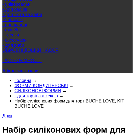
- універсальні
- для овочів
- для тіста та хліба
- японські
- спеціальні
- філейні
- тесаки
- аксесуари
- для риби
ОБРОБНІ ДОШКИ HACCP
ГАСТРОЄМНОСТІ
Афганські казани
Головна
→
ФОРМИ КОНДИТЕРСЬКІ
→
СИЛІКОНОВІ ФОРМИ
→
- для тортів та кексів
→
Набір силіконових форм для торт BUCHE LOVE, KIT
BUCHE LOVE
Друк
Набір силіконових форм для