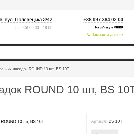
їв, вул. Половецька 3/42
+38 097 384 02 04
Пн—Сб 09:00—18:00
На зв'язку у VIBER
Замовити дзвінок
ерських насадок ROUND 10 шт, BS 10T
садок ROUND 10 шт, BS 10
BS 10T
Артикул: