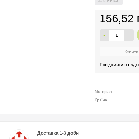
Закінчився
156,52 
-
+
Купити 
Повідомити о надх
Матеріал
Країна
Доставка 1-3 доби