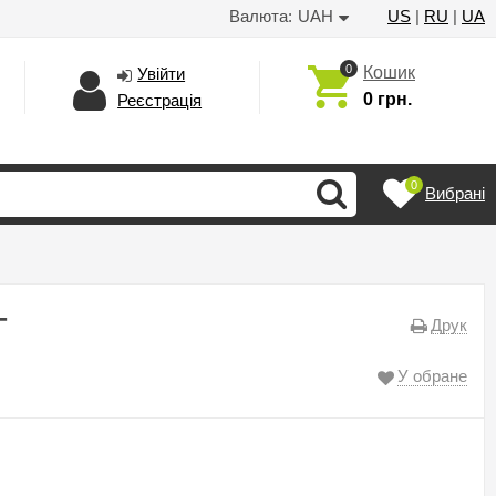
Валюта:
UAH
US
|
RU
|
UA
0
Кошик
Увійти
0 грн.
Реєстрація
0
Вибрані
T
Друк
У обране