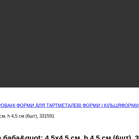
ОВАНІ ФОРМИ ДЛЯ ТАРТ
МЕТАЛЕВІ ФОРМИ І КІЛЬЦЯ
ФОРМИ
м, h 4,5 см (6шт), 331591
аба&quot; 4,5х4,5 см, h 4,5 см (6шт), 