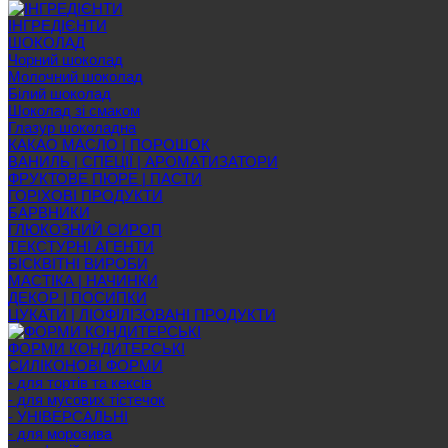
ІНГРЕДІЄНТИ
ШОКОЛАД
Чорний шоколад
Молочний шоколад
Білий шоколад
Шоколад зі смаком
Глазур шоколадна
КАКАО МАСЛО | ПОРОШОК
ВАНИЛЬ | СПЕЦІЇ | АРОМАТИЗАТОРИ
ФРУКТОВЕ ПЮРЕ | ПАСТИ
ГОРІХОВІ ПРОДУКТИ
БАРВНИКИ
ГЛЮКОЗНИЙ СИРОП
ТЕКСТУРНІ АГЕНТИ
БІСКВІТНІ ВИРОБИ
МАСТІКА | НАЧИНКИ
ДЕКОР | ПОСИПКИ
ЦУКАТИ | ЛІОФІЛІЗОВАНІ ПРОДУКТИ
ФОРМИ КОНДИТЕРСЬКІ
СИЛІКОНОВІ ФОРМИ
- для тортів та кексів
- для мусових тістечок
- УНІВЕРСАЛЬНІ
- для морозива