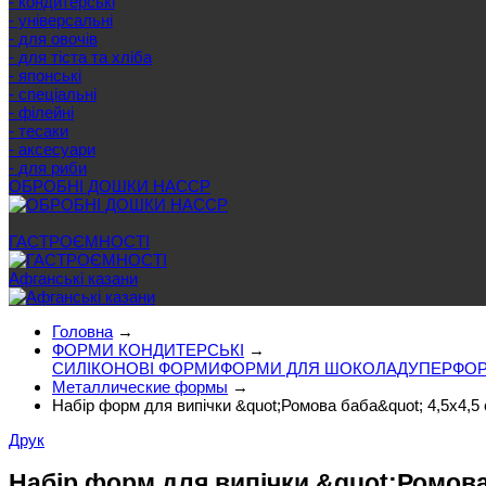
- кондитерські
- універсальні
- для овочів
- для тіста та хліба
- японські
- спеціальні
- філейні
- тесаки
- аксесуари
- для риби
ОБРОБНІ ДОШКИ HACCP
Ще категорії
ГАСТРОЄМНОСТІ
Афганські казани
Головна
→
ФОРМИ КОНДИТЕРСЬКІ
→
СИЛІКОНОВІ ФОРМИ
ФОРМИ ДЛЯ ШОКОЛАДУ
ПЕРФОР
Металлические формы
→
Набір форм для випічки &quot;Ромова баба&quot; 4,5х4,5 с
Друк
Набір форм для випічки &quot;Ромова б