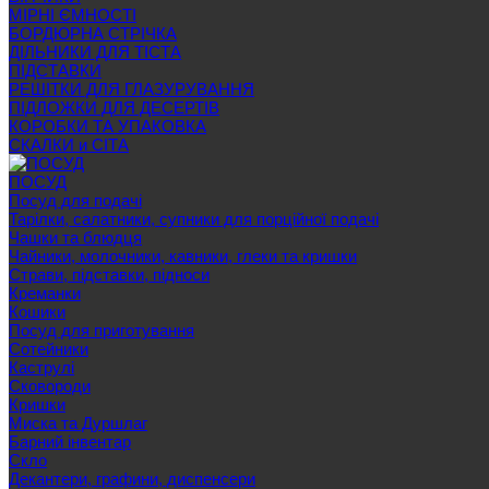
МІРНІ ЄМНОСТІ
БОРДЮРНА СТРІЧКА
ДІЛЬНИКИ ДЛЯ ТІСТА
ПІДСТАВКИ
РЕШІТКИ ДЛЯ ГЛАЗУРУВАННЯ
ПІДЛОЖКИ ДЛЯ ДЕСЕРТІВ
КОРОБКИ ТА УПАКОВКА
СКАЛКИ и СІТА
ПОСУД
Посуд для подачі
Тарілки, салатники, супники для порційної подачі
Чашки та блюдця
Чайники, молочники, кавники, глеки та кришки
Страви, підставки, підноси
Креманки
Кошики
Посуд для приготування
Сотейники
Каструлі
Сковороди
Кришки
Миска та Дуршлаг
Барний інвентар
Скло
Декантери, графини, диспенсери