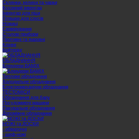
Склянки, келихи та чарки
Кухонний інвентар
Інвентар для піци
Пляшки для соусів
Ножиці
Сервірування
Cтолові прибори
Противні та жаровні
Клінінг
Кейтерінг
ОБЛАДНАННЯ
Блендери BAMIX
Теплове обладнання
Холодильне обладнання
Електромеханічне обладнання
ТЕСТОМІСИ
Обладнання для бару
Посудомиючі машини
Пакувальне обладнання
Допоміжне обладнання
НОЖІ та ДОСКИ
- обвалочні
- шеф-ножі