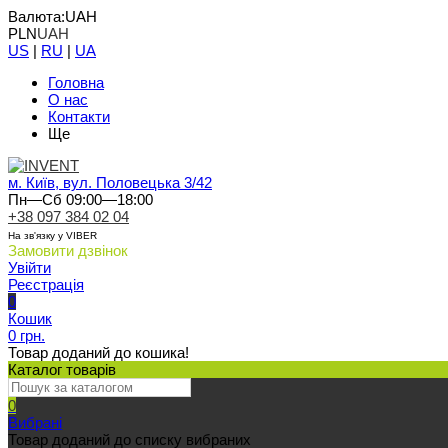
Валюта:
UAH
PLN
UAH
US
|
RU
|
UA
Головна
О нас
Контакти
Ще
м. Київ, вул. Половецька 3/42
Пн—Сб 09:00—18:00
+38 097 384 02 04
На зв'язку у VIBER
Замовити дзвінок
Увійти
Реєстрація
0
Кошик
0 грн.
Товар доданий до кошика!
Каталог товарів
0
Вибрані
Товар доданий до списку вибраних