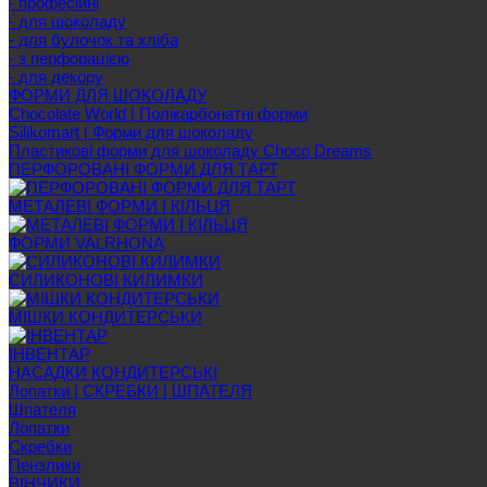
- професійні
- для шоколаду
- для булочок та хліба
- з перфорацією
- для декору
ФОРМИ ДЛЯ ШОКОЛАДУ
Chocolate World | Полікарбонатні форми
Silikomart | Форми для шоколаду
Пластикові форми для шоколаду Choco Dreams
ПЕРФОРОВАНІ ФОРМИ ДЛЯ ТАРТ
МЕТАЛЕВІ ФОРМИ І КІЛЬЦЯ
ФОРМИ VALRHONA
СИЛИКОНОВІ КИЛИМКИ
МІШКИ КОНДИТЕРСЬКИ
ІНВЕНТАР
НАСАДКИ КОНДИТЕРСЬКІ
Лопатки | СКРЕБКИ | ШПАТЕЛЯ
Шпателя
Лопатки
Скребки
Пензлики
ВІНЧИКИ