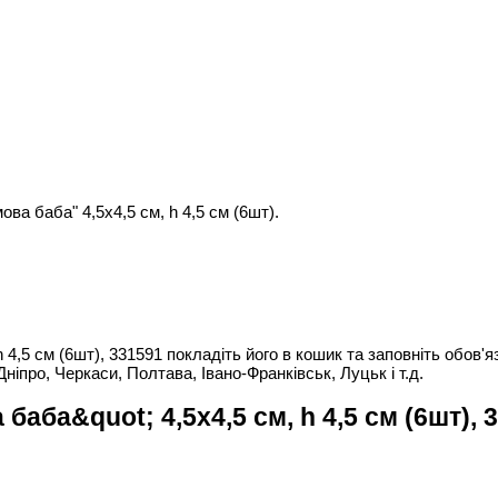
ва баба" 4,5х4,5 см, h 4,5 см (6шт).
4,5 см (6шт), 331591 покладіть його в кошик та заповніть обов'яз
Дніпро, Черкаси, Полтава, Івано-Франківськ, Луцьк і т.д.
аба&quot; 4,5х4,5 см, h 4,5 см (6шт), 3