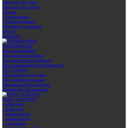
Інвентар для піци
Пляшки для соусів
Ножиці
Сервірування
Cтолові прибори
Противні та жаровні
Клінінг
Кейтерінг
ОБЛАДНАННЯ
Блендери BAMIX
Теплове обладнання
Холодильне обладнання
Електромеханічне обладнання
ТЕСТОМІСИ
Обладнання для бару
Посудомиючі машини
Пакувальне обладнання
Допоміжне обладнання
НОЖІ та ДОСКИ
- обвалочні
- шеф-ножі
- кондитерські
- універсальні
- для овочів