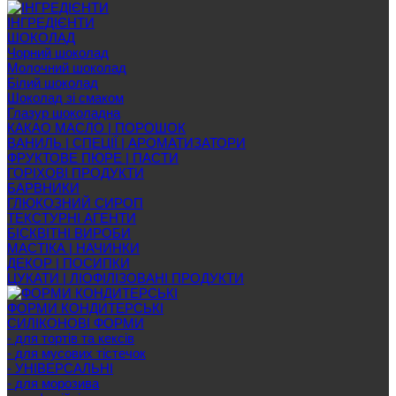
ІНГРЕДІЄНТИ
ШОКОЛАД
Чорний шоколад
Молочний шоколад
Білий шоколад
Шоколад зі смаком
Глазур шоколадна
КАКАО МАСЛО | ПОРОШОК
ВАНИЛЬ | СПЕЦІЇ | АРОМАТИЗАТОРИ
ФРУКТОВЕ ПЮРЕ | ПАСТИ
ГОРІХОВІ ПРОДУКТИ
БАРВНИКИ
ГЛЮКОЗНИЙ СИРОП
ТЕКСТУРНІ АГЕНТИ
БІСКВІТНІ ВИРОБИ
МАСТІКА | НАЧИНКИ
ДЕКОР | ПОСИПКИ
ЦУКАТИ | ЛІОФІЛІЗОВАНІ ПРОДУКТИ
ФОРМИ КОНДИТЕРСЬКІ
СИЛІКОНОВІ ФОРМИ
- для тортів та кексів
- для мусових тістечок
- УНІВЕРСАЛЬНІ
- для морозива