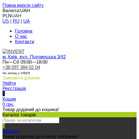
Повна версія сайту
Валюта:
UAH
PLN
UAH
US
|
RU
|
UA
Головна
О нас
Контакти
м. Київ, вул. Половецька 3/42
Пн—Сб 09:00—18:00
+38 097 384 02 04
На зв'язку у VIBER
Замовити дзвінок
Увійти
Реєстрація
0
Кошик
0 грн.
Товар доданий до кошика!
Каталог товарів
0
Вибрані
Товар доданий до списку вибраних