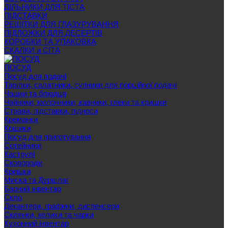
ДІЛЬНИКИ ДЛЯ ТІСТА
ПІДСТАВКИ
РЕШІТКИ ДЛЯ ГЛАЗУРУВАННЯ
ПІДЛОЖКИ ДЛЯ ДЕСЕРТІВ
КОРОБКИ ТА УПАКОВКА
СКАЛКИ и СІТА
ПОСУД
Посуд для подачі
Тарілки, салатники, супники для порційної подачі
Чашки та блюдця
Чайники, молочники, кавники, глеки та кришки
Страви, підставки, підноси
Креманки
Кошики
Посуд для приготування
Сотейники
Каструлі
Сковороди
Кришки
Миска та Дуршлаг
Барний інвентар
Скло
Декантери, графини, диспенсери
Склянки, келихи та чарки
Кухонний інвентар