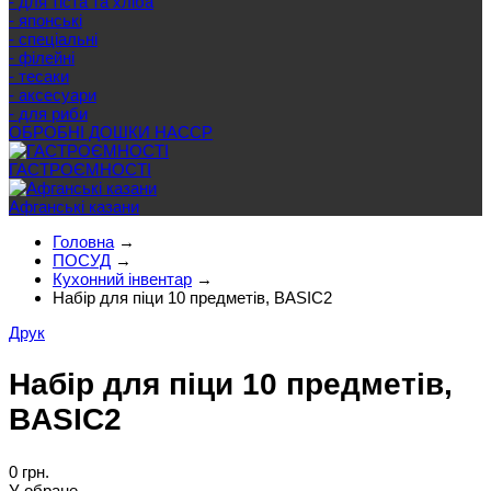
- для тіста та хліба
- японські
- спеціальні
- філейні
- тесаки
- аксесуари
- для риби
ОБРОБНІ ДОШКИ HACCP
ГАСТРОЄМНОСТІ
Афганські казани
Головна
→
ПОСУД
→
Кухонний інвентар
→
Набір для піци 10 предметів, BASIC2
Друк
Набір для піци 10 предметів,
BASIC2
0 грн.
У обране