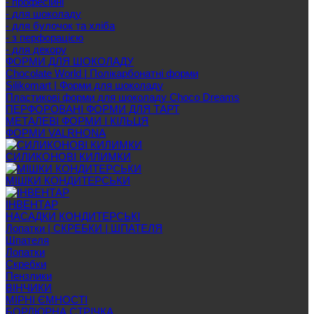
- професійні
- для шоколаду
- для булочок та хліба
- з перфорацією
- для декору
ФОРМИ ДЛЯ ШОКОЛАДУ
Chocolate World | Полікарбонатні форми
Silikomart | Форми для шоколаду
Пластикові форми для шоколаду Choco Dreams
ПЕРФОРОВАНІ ФОРМИ ДЛЯ ТАРТ
МЕТАЛЕВІ ФОРМИ І КІЛЬЦЯ
ФОРМИ VALRHONA
СИЛИКОНОВІ КИЛИМКИ
МІШКИ КОНДИТЕРСЬКИ
ІНВЕНТАР
НАСАДКИ КОНДИТЕРСЬКІ
Лопатки | СКРЕБКИ | ШПАТЕЛЯ
Шпателя
Лопатки
Скребки
Пензлики
ВІНЧИКИ
МІРНІ ЄМНОСТІ
БОРДЮРНА СТРІЧКА