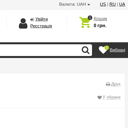
Валюта:
UAH
US
|
RU
|
UA
0
Кошик
Увійти
0 грн.
Реєстрація
0
Вибрані
Друк
У обране