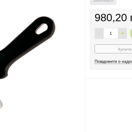
Закінчився
980,20 
-
+
Купити 
Повідомити о надх