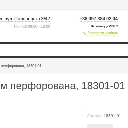
їв, вул. Половецька 3/42
+38 097 384 02 04
Пн—Сб 09:00—18:00
На зв'язку у VIBER
Замовити дзвінок
м перфорована, 18301-01
см перфорована, 18301-01
18301-01
Артикул: