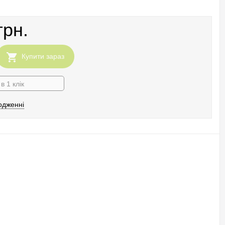
грн.
Купити зараз
в 1 клік
одженні