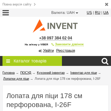
Повна версія сайту
Валюта:
UAH
US
|
RU
|
UA
+38 097 384 02 04
Замовити дзвінок
На зв'язку у VIBER
Увійти
Реєстрація
Каталог товарів
Головна
→
ПОСУД
→
Кухонний інвентар
→
Інвентар для піци
→
Лопатки для піци
→
Лопата для піци 178 см перфорована, I-26F
Лопата для піци 178 см
перфорована, I-26F