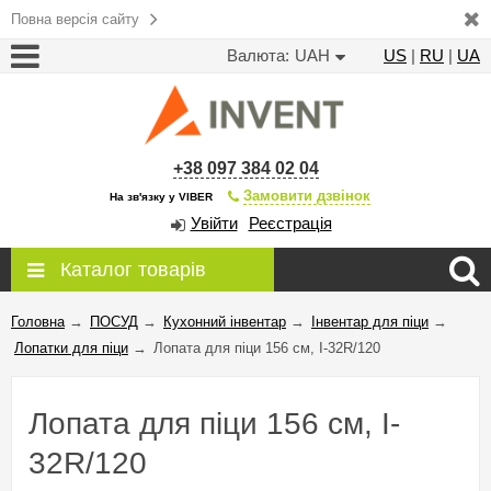
Повна версія сайту
Валюта:
UAH
US
|
RU
|
UA
+38 097 384 02 04
Замовити дзвінок
На зв'язку у VIBER
Увійти
Реєстрація
Каталог товарів
Головна
→
ПОСУД
→
Кухонний інвентар
→
Інвентар для піци
→
Лопатки для піци
→
Лопата для піци 156 см, I-32R/120
Лопата для піци 156 см, I-
32R/120