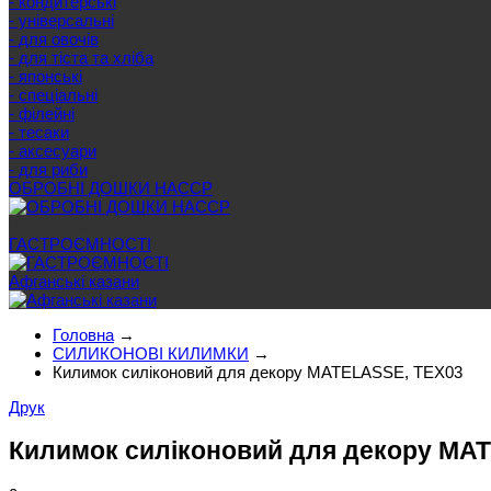
- кондитерські
- універсальні
- для овочів
- для тіста та хліба
- японські
- спеціальні
- філейні
- тесаки
- аксесуари
- для риби
ОБРОБНІ ДОШКИ HACCP
Ще категорії
ГАСТРОЄМНОСТІ
Афганські казани
Головна
→
СИЛИКОНОВІ КИЛИМКИ
→
Килимок силіконовий для декору MATELASSE, TEX03
Друк
Килимок силіконовий для декору MA