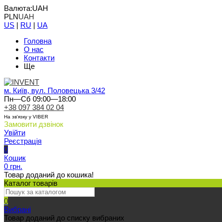
Валюта:
UAH
PLN
UAH
US
|
RU
|
UA
Головна
О нас
Контакти
Ще
м. Київ, вул. Половецька 3/42
Пн—Сб 09:00—18:00
+38 097 384 02 04
На зв'язку у VIBER
Замовити дзвінок
Увійти
Реєстрація
0
Кошик
0 грн.
Товар доданий до кошика!
Каталог товарів
0
Вибрані
Товар доданий до списку вибраних