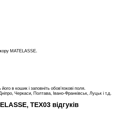
декору MATELASSE.
го в кошик і заповніть обов'язкові поля.
Дніпро, Черкаси, Полтава, Івано-Франківськ, Луцьк і т.д.
ELASSE, TEX03 відгуків