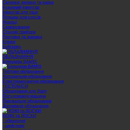
Склянки, келихи та чарки
Кухонний інвентар
Інвентар для піци
Пляшки для соусів
Ножиці
Сервірування
Cтолові прибори
Противні та жаровні
Клінінг
Кейтерінг
ОБЛАДНАННЯ
Блендери BAMIX
Теплове обладнання
Холодильне обладнання
Електромеханічне обладнання
ТЕСТОМІСИ
Обладнання для бару
Посудомиючі машини
Пакувальне обладнання
Допоміжне обладнання
НОЖІ та ДОСКИ
- обвалочні
- шеф-ножі