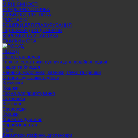
МІРНІ ЄМНОСТІ
БОРДЮРНА СТРІЧКА
ДІЛЬНИКИ ДЛЯ ТІСТА
ПІДСТАВКИ
РЕШІТКИ ДЛЯ ГЛАЗУРУВАННЯ
ПІДЛОЖКИ ДЛЯ ДЕСЕРТІВ
КОРОБКИ ТА УПАКОВКА
СКАЛКИ и СІТА
ПОСУД
Посуд для подачі
Тарілки, салатники, супники для порційної подачі
Чашки та блюдця
Чайники, молочники, кавники, глеки та кришки
Страви, підставки, підноси
Креманки
Кошики
Посуд для приготування
Сотейники
Каструлі
Сковороди
Кришки
Миска та Дуршлаг
Барний інвентар
Скло
Декантери, графини, диспенсери