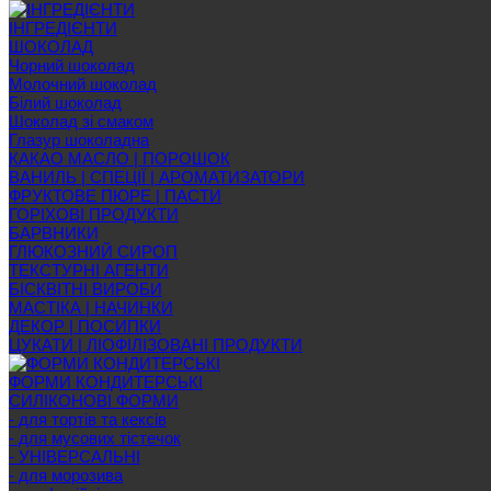
ІНГРЕДІЄНТИ
ШОКОЛАД
Чорний шоколад
Молочний шоколад
Білий шоколад
Шоколад зі смаком
Глазур шоколадна
КАКАО МАСЛО | ПОРОШОК
ВАНИЛЬ | СПЕЦІЇ | АРОМАТИЗАТОРИ
ФРУКТОВЕ ПЮРЕ | ПАСТИ
ГОРІХОВІ ПРОДУКТИ
БАРВНИКИ
ГЛЮКОЗНИЙ СИРОП
ТЕКСТУРНІ АГЕНТИ
БІСКВІТНІ ВИРОБИ
МАСТІКА | НАЧИНКИ
ДЕКОР | ПОСИПКИ
ЦУКАТИ | ЛІОФІЛІЗОВАНІ ПРОДУКТИ
ФОРМИ КОНДИТЕРСЬКІ
СИЛІКОНОВІ ФОРМИ
- для тортів та кексів
- для мусових тістечок
- УНІВЕРСАЛЬНІ
- для морозива