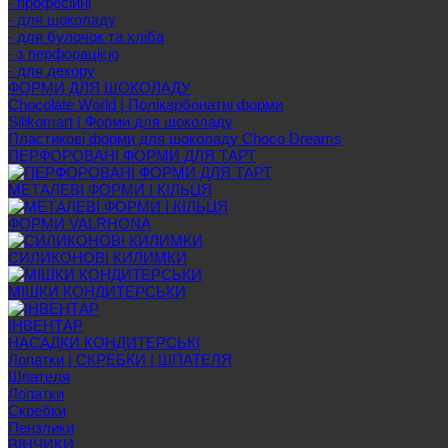
- професійні
- для шоколаду
- для булочок та хліба
- з перфорацією
- для декору
ФОРМИ ДЛЯ ШОКОЛАДУ
Chocolate World | Полікарбонатні форми
Silikomart | Форми для шоколаду
Пластикові форми для шоколаду Choco Dreams
ПЕРФОРОВАНІ ФОРМИ ДЛЯ ТАРТ
МЕТАЛЕВІ ФОРМИ І КІЛЬЦЯ
ФОРМИ VALRHONA
СИЛИКОНОВІ КИЛИМКИ
МІШКИ КОНДИТЕРСЬКИ
ІНВЕНТАР
НАСАДКИ КОНДИТЕРСЬКІ
Лопатки | СКРЕБКИ | ШПАТЕЛЯ
Шпателя
Лопатки
Скребки
Пензлики
ВІНЧИКИ