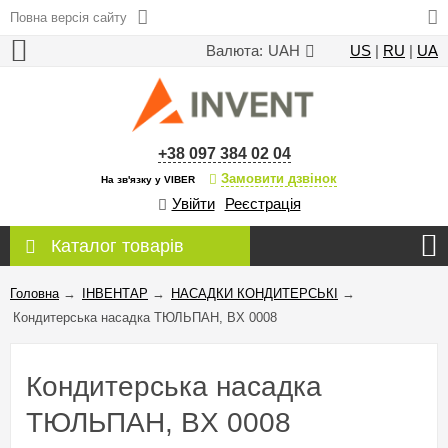
Повна версія сайту
Валюта:
UAH
US
|
RU
|
UA
+38 097 384 02 04
Замовити дзвінок
На зв'язку у VIBER
Увійти
Реєстрація
Каталог товарів
Головна
→
ІНВЕНТАР
→
НАСАДКИ КОНДИТЕРСЬКІ
→
Кондитерська насадка ТЮЛЬПАН, BX 0008
Кондитерська насадка
ТЮЛЬПАН, BX 0008