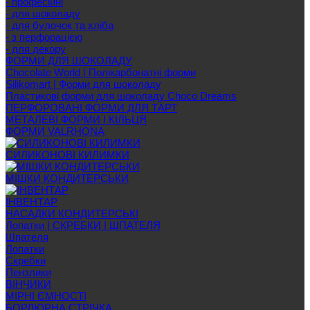
- професійні
- для шоколаду
- для булочок та хліба
- з перфорацією
- для декору
ФОРМИ ДЛЯ ШОКОЛАДУ
Chocolate World | Полікарбонатні форми
Silikomart | Форми для шоколаду
Пластикові форми для шоколаду Choco Dreams
ПЕРФОРОВАНІ ФОРМИ ДЛЯ ТАРТ
МЕТАЛЕВІ ФОРМИ І КІЛЬЦЯ
ФОРМИ VALRHONA
СИЛИКОНОВІ КИЛИМКИ
МІШКИ КОНДИТЕРСЬКИ
ІНВЕНТАР
НАСАДКИ КОНДИТЕРСЬКІ
Лопатки | СКРЕБКИ | ШПАТЕЛЯ
Шпателя
Лопатки
Скребки
Пензлики
ВІНЧИКИ
МІРНІ ЄМНОСТІ
БОРДЮРНА СТРІЧКА