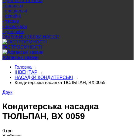
- для тіста та хліба
- японські
- спеціальні
- філейні
- тесаки
- аксесуари
- для риби
ОБРОБНІ ДОШКИ HACCP
ГАСТРОЄМНОСТІ
Афганські казани
Головна
→
ІНВЕНТАР
→
НАСАДКИ КОНДИТЕРСЬКІ
→
Кондитерська насадка ТЮЛЬПАН, BX 0059
Друк
Кондитерська насадка
ТЮЛЬПАН, BX 0059
0 грн.
У обране