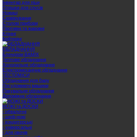
Інвентар для піци
Пляшки для соусів
Ножиці
Сервірування
Cтолові прибори
Противні та жаровні
Клінінг
Кейтерінг
ОБЛАДНАННЯ
Блендери BAMIX
Теплове обладнання
Холодильне обладнання
Електромеханічне обладнання
ТЕСТОМІСИ
Обладнання для бару
Посудомиючі машини
Пакувальне обладнання
Допоміжне обладнання
НОЖІ та ДОСКИ
- обвалочні
- шеф-ножі
- кондитерські
- універсальні
- для овочів