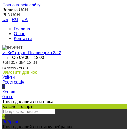
Повна версія сайту
Валюта:
UAH
PLN
UAH
US
|
RU
|
UA
Головна
О нас
Контакти
м. Київ, вул. Половецька 3/42
Пн—Сб 09:00—18:00
+38 097 384 02 04
На зв'язку у VIBER
Замовити дзвінок
Увійти
Реєстрація
0
Кошик
0 грн.
Товар доданий до кошика!
Каталог товарів
0
Вибрані
Товар доданий до списку вибраних