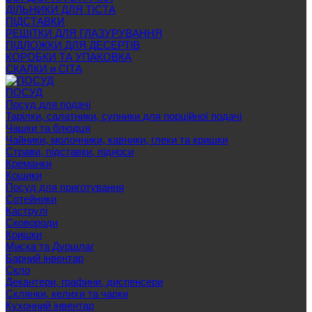
ДІЛЬНИКИ ДЛЯ ТІСТА
ПІДСТАВКИ
РЕШІТКИ ДЛЯ ГЛАЗУРУВАННЯ
ПІДЛОЖКИ ДЛЯ ДЕСЕРТІВ
КОРОБКИ ТА УПАКОВКА
СКАЛКИ и СІТА
ПОСУД
Посуд для подачі
Тарілки, салатники, супники для порційної подачі
Чашки та блюдця
Чайники, молочники, кавники, глеки та кришки
Страви, підставки, підноси
Креманки
Кошики
Посуд для приготування
Сотейники
Каструлі
Сковороди
Кришки
Миска та Дуршлаг
Барний інвентар
Скло
Декантери, графини, диспенсери
Склянки, келихи та чарки
Кухонний інвентар