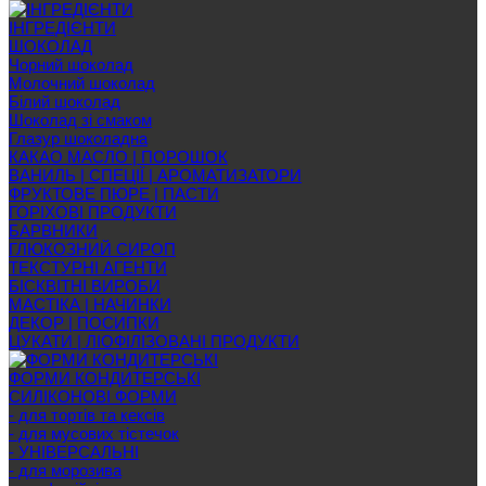
ІНГРЕДІЄНТИ
ШОКОЛАД
Чорний шоколад
Молочний шоколад
Білий шоколад
Шоколад зі смаком
Глазур шоколадна
КАКАО МАСЛО | ПОРОШОК
ВАНИЛЬ | СПЕЦІЇ | АРОМАТИЗАТОРИ
ФРУКТОВЕ ПЮРЕ | ПАСТИ
ГОРІХОВІ ПРОДУКТИ
БАРВНИКИ
ГЛЮКОЗНИЙ СИРОП
ТЕКСТУРНІ АГЕНТИ
БІСКВІТНІ ВИРОБИ
МАСТІКА | НАЧИНКИ
ДЕКОР | ПОСИПКИ
ЦУКАТИ | ЛІОФІЛІЗОВАНІ ПРОДУКТИ
ФОРМИ КОНДИТЕРСЬКІ
СИЛІКОНОВІ ФОРМИ
- для тортів та кексів
- для мусових тістечок
- УНІВЕРСАЛЬНІ
- для морозива