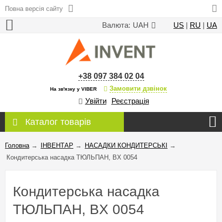
Повна версія сайту
Валюта:
UAH
US
|
RU
|
UA
+38 097 384 02 04
Замовити дзвінок
На зв'язку у VIBER
Увійти
Реєстрація
Каталог товарів
Головна
→
ІНВЕНТАР
→
НАСАДКИ КОНДИТЕРСЬКІ
→
Кондитерська насадка ТЮЛЬПАН, BX 0054
Кондитерська насадка
ТЮЛЬПАН, BX 0054