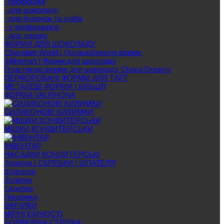
- професійні
- для шоколаду
- для булочок та хліба
- з перфорацією
- для декору
ФОРМИ ДЛЯ ШОКОЛАДУ
Chocolate World | Полікарбонатні форми
Silikomart | Форми для шоколаду
Пластикові форми для шоколаду Choco Dreams
ПЕРФОРОВАНІ ФОРМИ ДЛЯ ТАРТ
МЕТАЛЕВІ ФОРМИ І КІЛЬЦЯ
ФОРМИ VALRHONA
СИЛИКОНОВІ КИЛИМКИ
МІШКИ КОНДИТЕРСЬКИ
ІНВЕНТАР
НАСАДКИ КОНДИТЕРСЬКІ
Лопатки | СКРЕБКИ | ШПАТЕЛЯ
Шпателя
Лопатки
Скребки
Пензлики
ВІНЧИКИ
МІРНІ ЄМНОСТІ
БОРДЮРНА СТРІЧКА