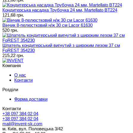
Кондитерська насадка Трубочка 24 мм, Martellato BT224
121,68 грн.
Вінчик 8-пелюстковий н/ж 30 см Lacor 61630
520 грн.
Шпатель кондитерський вигнутий з широким лезом 37 см
FoREST 354230
215,22 грн.
Компанія
О нас
Контакти
Розділи
Форма доставки
Контакти
+38 097 384 02 04
+38 097 384 02 04
mail@invent-sk.com
м. Київ, вул. Половецька 3/42