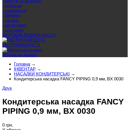
- для тіста та хліба
- японські
- спеціальні
- філейні
- тесаки
- аксесуари
- для риби
ОБРОБНІ ДОШКИ HACCP
ГАСТРОЄМНОСТІ
Афганські казани
Головна
→
ІНВЕНТАР
→
НАСАДКИ КОНДИТЕРСЬКІ
→
Кондитерська насадка FANCY PIPING 0,9 мм, BX 0030
Друк
Кондитерська насадка FANCY
PIPING 0,9 мм, BX 0030
0 грн.
У обране