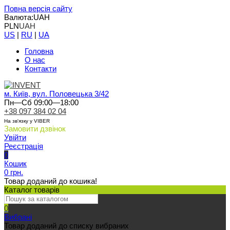
Повна версія сайту
Валюта:
UAH
PLN
UAH
US
|
RU
|
UA
Головна
О нас
Контакти
м. Київ, вул. Половецька 3/42
Пн—Сб 09:00—18:00
+38 097 384 02 04
На зв'язку у VIBER
Замовити дзвінок
Увійти
Реєстрація
0
Кошик
0 грн.
Товар доданий до кошика!
Каталог товарів
0
Вибрані
Товар доданий до списку вибраних