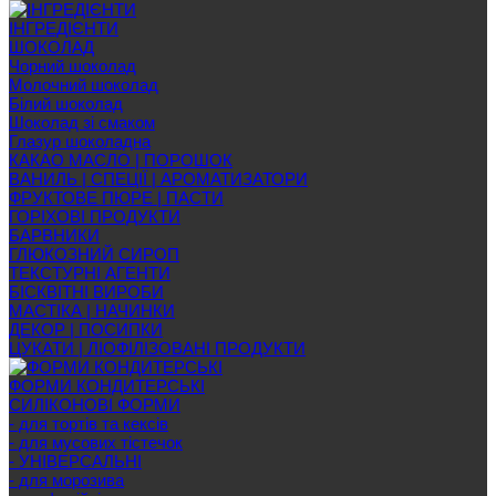
ІНГРЕДІЄНТИ
ШОКОЛАД
Чорний шоколад
Молочний шоколад
Білий шоколад
Шоколад зі смаком
Глазур шоколадна
КАКАО МАСЛО | ПОРОШОК
ВАНИЛЬ | СПЕЦІЇ | АРОМАТИЗАТОРИ
ФРУКТОВЕ ПЮРЕ | ПАСТИ
ГОРІХОВІ ПРОДУКТИ
БАРВНИКИ
ГЛЮКОЗНИЙ СИРОП
ТЕКСТУРНІ АГЕНТИ
БІСКВІТНІ ВИРОБИ
МАСТІКА | НАЧИНКИ
ДЕКОР | ПОСИПКИ
ЦУКАТИ | ЛІОФІЛІЗОВАНІ ПРОДУКТИ
ФОРМИ КОНДИТЕРСЬКІ
СИЛІКОНОВІ ФОРМИ
- для тортів та кексів
- для мусових тістечок
- УНІВЕРСАЛЬНІ
- для морозива