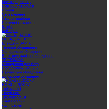
Інвентар для піци
Пляшки для соусів
Ножиці
Сервірування
Cтолові прибори
Противні та жаровні
Клінінг
Кейтерінг
ОБЛАДНАННЯ
Блендери BAMIX
Теплове обладнання
Холодильне обладнання
Електромеханічне обладнання
ТЕСТОМІСИ
Обладнання для бару
Посудомиючі машини
Пакувальне обладнання
Допоміжне обладнання
НОЖІ та ДОСКИ
- обвалочні
- шеф-ножі
- кондитерські
- універсальні
- для овочів