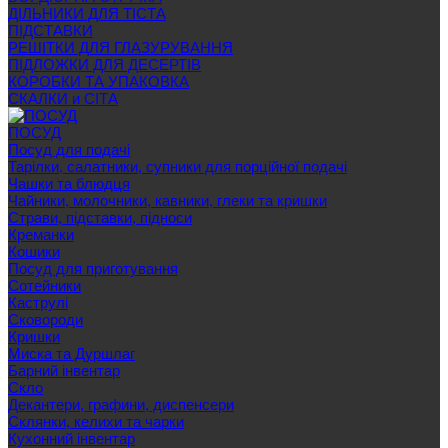
ДІЛЬНИКИ ДЛЯ ТІСТА
ПІДСТАВКИ
РЕШІТКИ ДЛЯ ГЛАЗУРУВАННЯ
ПІДЛОЖКИ ДЛЯ ДЕСЕРТІВ
КОРОБКИ ТА УПАКОВКА
СКАЛКИ и СІТА
ПОСУД
Посуд для подачі
Тарілки, салатники, супники для порційної подачі
Чашки та блюдця
Чайники, молочники, кавники, глеки та кришки
Страви, підставки, підноси
Креманки
Кошики
Посуд для приготування
Сотейники
Каструлі
Сковороди
Кришки
Миска та Дуршлаг
Барний інвентар
Скло
Декантери, графини, диспенсери
Склянки, келихи та чарки
Кухонний інвентар