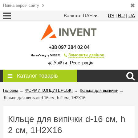
Повна версія сайту
Валюта:
UAH
US
|
RU
|
UA
+38 097 384 02 04
Замовити дзвінок
На зв'язку у VIBER
Увійти
Реєстрація
Каталог товарів
Головна
→
ФОРМИ КОНДИТЕРСЬКІ
→
Кольца для выпечки
→
Кільце для випічки d-16 см, h 2 см, 1H2X16
Кільце для випічки d-16 см, h
2 см, 1H2X16