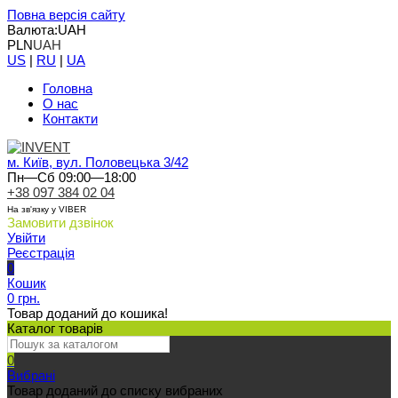
Повна версія сайту
Валюта:
UAH
PLN
UAH
US
|
RU
|
UA
Головна
О нас
Контакти
м. Київ, вул. Половецька 3/42
Пн—Сб 09:00—18:00
+38 097 384 02 04
На зв'язку у VIBER
Замовити дзвінок
Увійти
Реєстрація
0
Кошик
0 грн.
Товар доданий до кошика!
Каталог товарів
0
Вибрані
Товар доданий до списку вибраних