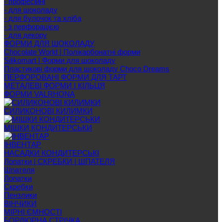
- професійні
- для шоколаду
- для булочок та хліба
- з перфорацією
- для декору
ФОРМИ ДЛЯ ШОКОЛАДУ
Chocolate World | Полікарбонатні форми
Silikomart | Форми для шоколаду
Пластикові форми для шоколаду Choco Dreams
ПЕРФОРОВАНІ ФОРМИ ДЛЯ ТАРТ
МЕТАЛЕВІ ФОРМИ І КІЛЬЦЯ
ФОРМИ VALRHONA
СИЛИКОНОВІ КИЛИМКИ
МІШКИ КОНДИТЕРСЬКИ
ІНВЕНТАР
НАСАДКИ КОНДИТЕРСЬКІ
Лопатки | СКРЕБКИ | ШПАТЕЛЯ
Шпателя
Лопатки
Скребки
Пензлики
ВІНЧИКИ
МІРНІ ЄМНОСТІ
БОРДЮРНА СТРІЧКА