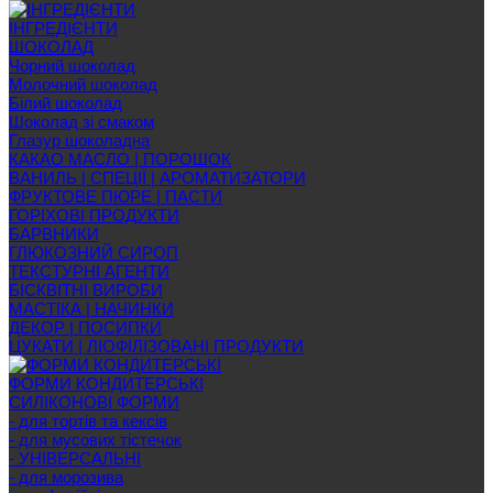
ІНГРЕДІЄНТИ
ШОКОЛАД
Чорний шоколад
Молочний шоколад
Білий шоколад
Шоколад зі смаком
Глазур шоколадна
КАКАО МАСЛО | ПОРОШОК
ВАНИЛЬ | СПЕЦІЇ | АРОМАТИЗАТОРИ
ФРУКТОВЕ ПЮРЕ | ПАСТИ
ГОРІХОВІ ПРОДУКТИ
БАРВНИКИ
ГЛЮКОЗНИЙ СИРОП
ТЕКСТУРНІ АГЕНТИ
БІСКВІТНІ ВИРОБИ
МАСТІКА | НАЧИНКИ
ДЕКОР | ПОСИПКИ
ЦУКАТИ | ЛІОФІЛІЗОВАНІ ПРОДУКТИ
ФОРМИ КОНДИТЕРСЬКІ
СИЛІКОНОВІ ФОРМИ
- для тортів та кексів
- для мусових тістечок
- УНІВЕРСАЛЬНІ
- для морозива