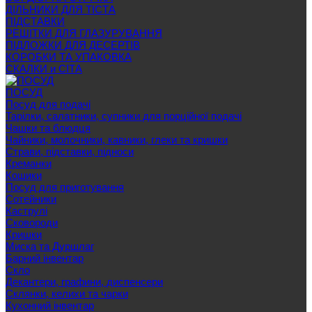
ДІЛЬНИКИ ДЛЯ ТІСТА
ПІДСТАВКИ
РЕШІТКИ ДЛЯ ГЛАЗУРУВАННЯ
ПІДЛОЖКИ ДЛЯ ДЕСЕРТІВ
КОРОБКИ ТА УПАКОВКА
СКАЛКИ и СІТА
ПОСУД
Посуд для подачі
Тарілки, салатники, супники для порційної подачі
Чашки та блюдця
Чайники, молочники, кавники, глеки та кришки
Страви, підставки, підноси
Креманки
Кошики
Посуд для приготування
Сотейники
Каструлі
Сковороди
Кришки
Миска та Дуршлаг
Барний інвентар
Скло
Декантери, графини, диспенсери
Склянки, келихи та чарки
Кухонний інвентар