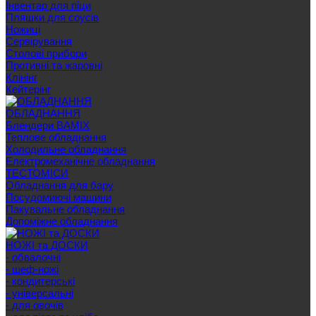
Інвентар для піци
Пляшки для соусів
Ножиці
Сервірування
Cтолові прибори
Противні та жаровні
Клінінг
Кейтерінг
ОБЛАДНАННЯ
Блендери BAMIX
Теплове обладнання
Холодильне обладнання
Електромеханічне обладнання
ТЕСТОМІСИ
Обладнання для бару
Посудомиючі машини
Пакувальне обладнання
Допоміжне обладнання
НОЖІ та ДОСКИ
- обвалочні
- шеф-ножі
- кондитерські
- універсальні
- для овочів