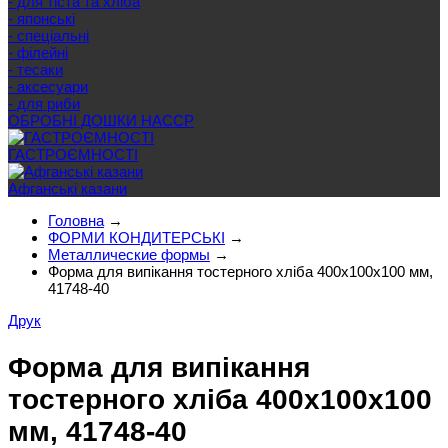
- для тіста та хліба
- японські
- спеціальні
- філейні
- тесаки
- аксесуари
- для риби
ОБРОБНІ ДОШКИ HACCP
ГАСТРОЄМНОСТІ
Афганські казани
Головна
→
ФОРМИ КОНДИТЕРСЬКІ
→
Металлические формы
→
Форма для випікання тостерного хліба 400х100х100 мм,
41748-40
Друк
Форма для випікання
тостерного хліба 400х100х100
мм, 41748-40