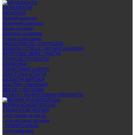
ІНГРЕДІЄНТИ
ШОКОЛАД
Чорний шоколад
Молочний шоколад
Білий шоколад
Шоколад зі смаком
Глазур шоколадна
КАКАО МАСЛО | ПОРОШОК
ВАНИЛЬ | СПЕЦІЇ | АРОМАТИЗАТОРИ
ФРУКТОВЕ ПЮРЕ | ПАСТИ
ГОРІХОВІ ПРОДУКТИ
БАРВНИКИ
ГЛЮКОЗНИЙ СИРОП
ТЕКСТУРНІ АГЕНТИ
БІСКВІТНІ ВИРОБИ
МАСТІКА | НАЧИНКИ
ДЕКОР | ПОСИПКИ
ЦУКАТИ | ЛІОФІЛІЗОВАНІ ПРОДУКТИ
ФОРМИ КОНДИТЕРСЬКІ
СИЛІКОНОВІ ФОРМИ
- для тортів та кексів
- для мусових тістечок
- УНІВЕРСАЛЬНІ
- для морозива