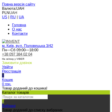
Повна версія сайту
Валюта:
UAH
PLN
UAH
US
|
RU
|
UA
Головна
О нас
Контакти
м. Київ, вул. Половецька 3/42
Пн—Сб 09:00—18:00
+38 097 384 02 04
На зв'язку у VIBER
Замовити дзвінок
Увійти
Реєстрація
0
Кошик
0 грн.
Товар доданий до кошика!
Каталог товарів
0
Вибрані
Товар доданий до списку вибраних