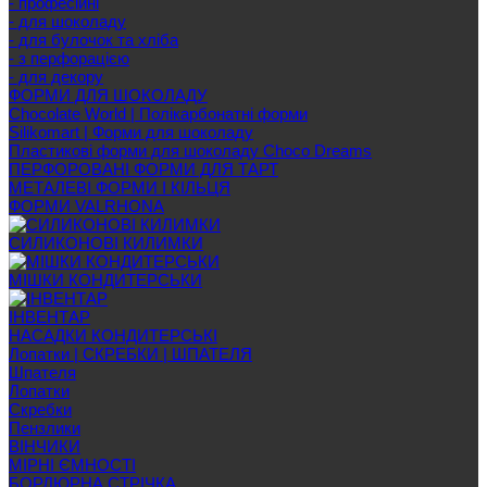
- професійні
- для шоколаду
- для булочок та хліба
- з перфорацією
- для декору
ФОРМИ ДЛЯ ШОКОЛАДУ
Chocolate World | Полікарбонатні форми
Silikomart | Форми для шоколаду
Пластикові форми для шоколаду Choco Dreams
ПЕРФОРОВАНІ ФОРМИ ДЛЯ ТАРТ
МЕТАЛЕВІ ФОРМИ І КІЛЬЦЯ
ФОРМИ VALRHONA
СИЛИКОНОВІ КИЛИМКИ
МІШКИ КОНДИТЕРСЬКИ
ІНВЕНТАР
НАСАДКИ КОНДИТЕРСЬКІ
Лопатки | СКРЕБКИ | ШПАТЕЛЯ
Шпателя
Лопатки
Скребки
Пензлики
ВІНЧИКИ
МІРНІ ЄМНОСТІ
БОРДЮРНА СТРІЧКА