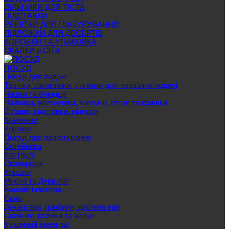
ДІЛЬНИКИ ДЛЯ ТІСТА
ПІДСТАВКИ
РЕШІТКИ ДЛЯ ГЛАЗУРУВАННЯ
ПІДЛОЖКИ ДЛЯ ДЕСЕРТІВ
КОРОБКИ ТА УПАКОВКА
СКАЛКИ и СІТА
ПОСУД
Посуд для подачі
Тарілки, салатники, супники для порційної подачі
Чашки та блюдця
Чайники, молочники, кавники, глеки та кришки
Страви, підставки, підноси
Креманки
Кошики
Посуд для приготування
Сотейники
Каструлі
Сковороди
Кришки
Миска та Дуршлаг
Барний інвентар
Скло
Декантери, графини, диспенсери
Склянки, келихи та чарки
Кухонний інвентар