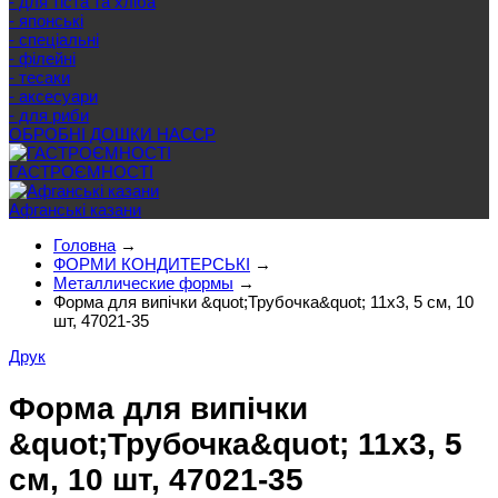
- для тіста та хліба
- японські
- спеціальні
- філейні
- тесаки
- аксесуари
- для риби
ОБРОБНІ ДОШКИ HACCP
ГАСТРОЄМНОСТІ
Афганські казани
Головна
→
ФОРМИ КОНДИТЕРСЬКІ
→
Металлические формы
→
Форма для випічки &quot;Трубочка&quot; 11x3, 5 см, 10
шт, 47021-35
Друк
Форма для випічки
&quot;Трубочка&quot; 11x3, 5
см, 10 шт, 47021-35