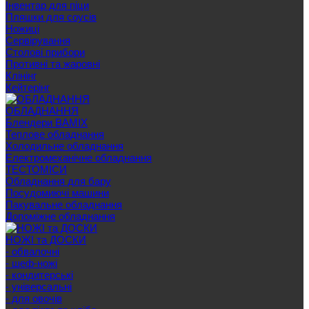
Інвентар для піци
Пляшки для соусів
Ножиці
Сервірування
Cтолові прибори
Противні та жаровні
Клінінг
Кейтерінг
ОБЛАДНАННЯ
Блендери BAMIX
Теплове обладнання
Холодильне обладнання
Електромеханічне обладнання
ТЕСТОМІСИ
Обладнання для бару
Посудомиючі машини
Пакувальне обладнання
Допоміжне обладнання
НОЖІ та ДОСКИ
- обвалочні
- шеф-ножі
- кондитерські
- універсальні
- для овочів