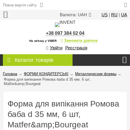
Повна версія сайту
Валюта:
UAH
US
|
RU
|
UA
+38 097 384 02 04
Замовити дзвінок
На зв'язку у VIBER
Увійти
Реєстрація
Каталог товарів
Головна
→
ФОРМИ КОНДИТЕРСЬКІ
→
Металлические формы
→
Форма для випікання Ромова баба d 35 мм, 6 шт,
Matfer&amp;Bourgeat
Форма для випікання Ромова
баба d 35 мм, 6 шт,
Matfer&amp;Bourgeat