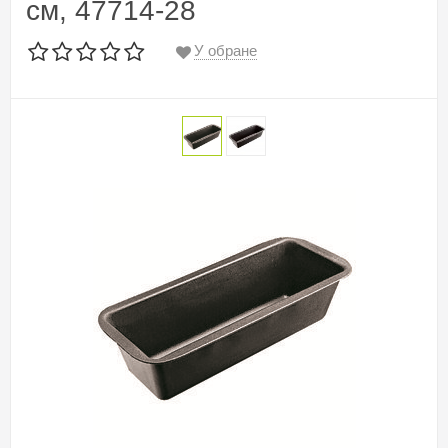
см, 47714-28
У обране