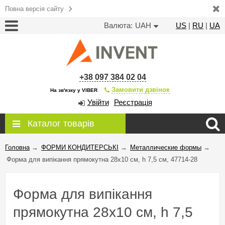
Повна версія сайту
Валюта:
UAH
US
|
RU
|
UA
+38 097 384 02 04
Замовити дзвінок
На зв'язку у VIBER
Увійти
Реєстрація
Каталог товарів
Головна
→
ФОРМИ КОНДИТЕРСЬКІ
→
Металлические формы
→
Форма для випікання прямокутна 28x10 см, h 7,5 см, 47714-28
Форма для випікання
прямокутна 28x10 см, h 7,5