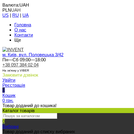
Валюта:
UAH
PLN
UAH
US
|
RU
|
UA
Головна
О нас
Контакти
Ще
м. Київ, вул. Половецька 3/42
Пн—Сб 09:00—18:00
+38 097 384 02 04
На зв'язку у VIBER
Замовити дзвінок
Увійти
Реєстрація
0
Кошик
0 грн.
Товар доданий до кошика!
Каталог товарів
0
Вибрані
Товар доданий до списку вибраних