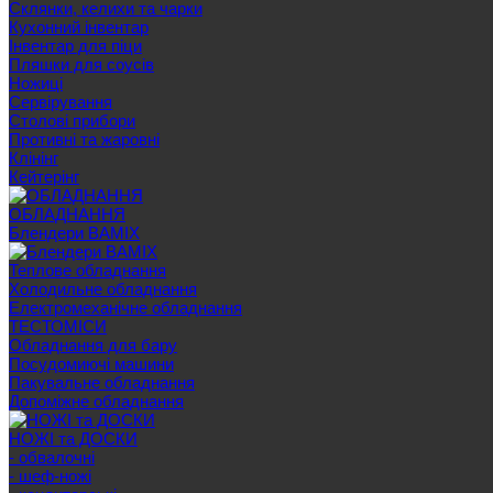
Склянки, келихи та чарки
Кухонний інвентар
Інвентар для піци
Пляшки для соусів
Ножиці
Сервірування
Cтолові прибори
Противні та жаровні
Клінінг
Кейтерінг
ОБЛАДНАННЯ
Блендери BAMIX
Теплове обладнання
Холодильне обладнання
Електромеханічне обладнання
ТЕСТОМІСИ
Обладнання для бару
Посудомиючі машини
Пакувальне обладнання
Допоміжне обладнання
НОЖІ та ДОСКИ
- обвалочні
- шеф-ножі