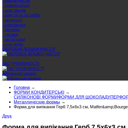
- кондитерські
- універсальні
- для овочів
- для тіста та хліба
- японські
- спеціальні
- філейні
- тесаки
- аксесуари
- для риби
ОБРОБНІ ДОШКИ HACCP
Ще категорії
ГАСТРОЄМНОСТІ
Афганські казани
Головна
→
ФОРМИ КОНДИТЕРСЬКІ
→
СИЛІКОНОВІ ФОРМИ
ФОРМИ ДЛЯ ШОКОЛАДУ
ПЕРФОР
Металлические формы
→
Форма для випікання Герб 7,5х6х3 см, Matfer&amp;Bourge
Друк
Форма для випікання Герб 7,5х6х3 см