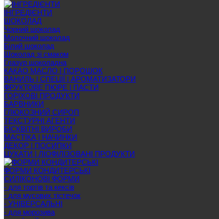
ІНГРЕДІЄНТИ
ШОКОЛАД
Чорний шоколад
Молочний шоколад
Білий шоколад
Шоколад зі смаком
Глазур шоколадна
КАКАО МАСЛО | ПОРОШОК
ВАНИЛЬ | СПЕЦІЇ | АРОМАТИЗАТОРИ
ФРУКТОВЕ ПЮРЕ | ПАСТИ
ГОРІХОВІ ПРОДУКТИ
БАРВНИКИ
ГЛЮКОЗНИЙ СИРОП
ТЕКСТУРНІ АГЕНТИ
БІСКВІТНІ ВИРОБИ
МАСТІКА | НАЧИНКИ
ДЕКОР | ПОСИПКИ
ЦУКАТИ | ЛІОФІЛІЗОВАНІ ПРОДУКТИ
ФОРМИ КОНДИТЕРСЬКІ
СИЛІКОНОВІ ФОРМИ
- для тортів та кексів
- для мусових тістечок
- УНІВЕРСАЛЬНІ
- для морозива