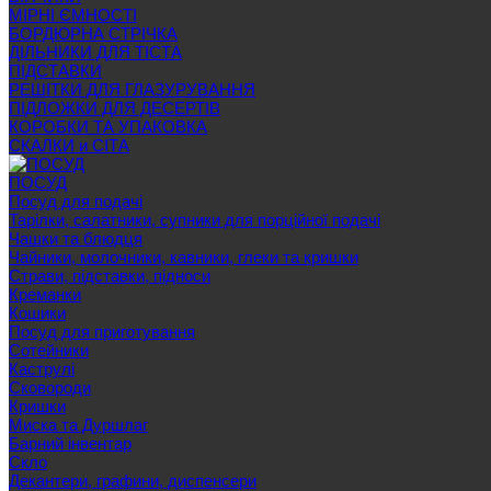
МІРНІ ЄМНОСТІ
БОРДЮРНА СТРІЧКА
ДІЛЬНИКИ ДЛЯ ТІСТА
ПІДСТАВКИ
РЕШІТКИ ДЛЯ ГЛАЗУРУВАННЯ
ПІДЛОЖКИ ДЛЯ ДЕСЕРТІВ
КОРОБКИ ТА УПАКОВКА
СКАЛКИ и СІТА
ПОСУД
Посуд для подачі
Тарілки, салатники, супники для порційної подачі
Чашки та блюдця
Чайники, молочники, кавники, глеки та кришки
Страви, підставки, підноси
Креманки
Кошики
Посуд для приготування
Сотейники
Каструлі
Сковороди
Кришки
Миска та Дуршлаг
Барний інвентар
Скло
Декантери, графини, диспенсери