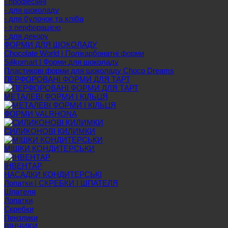
- професійні
- для шоколаду
- для булочок та хліба
- з перфорацією
- для декору
ФОРМИ ДЛЯ ШОКОЛАДУ
Chocolate World | Полікарбонатні форми
Silikomart | Форми для шоколаду
Пластикові форми для шоколаду Choco Dreams
ПЕРФОРОВАНІ ФОРМИ ДЛЯ ТАРТ
МЕТАЛЕВІ ФОРМИ І КІЛЬЦЯ
ФОРМИ VALRHONA
СИЛИКОНОВІ КИЛИМКИ
МІШКИ КОНДИТЕРСЬКИ
ІНВЕНТАР
НАСАДКИ КОНДИТЕРСЬКІ
Лопатки | СКРЕБКИ | ШПАТЕЛЯ
Шпателя
Лопатки
Скребки
Пензлики
ВІНЧИКИ