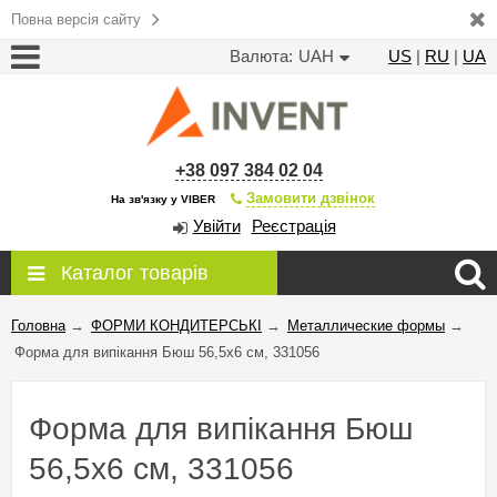
Повна версія сайту
Валюта:
UAH
US
|
RU
|
UA
+38 097 384 02 04
Замовити дзвінок
На зв'язку у VIBER
Увійти
Реєстрація
Каталог товарів
Головна
→
ФОРМИ КОНДИТЕРСЬКІ
→
Металлические формы
→
Форма для випікання Бюш 56,5x6 см, 331056
Форма для випікання Бюш
56,5x6 см, 331056