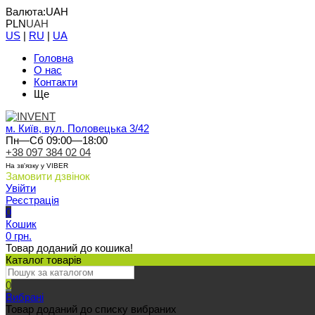
Валюта:
UAH
PLN
UAH
US
|
RU
|
UA
Головна
О нас
Контакти
Ще
м. Київ, вул. Половецька 3/42
Пн—Сб 09:00—18:00
+38 097 384 02 04
На зв'язку у VIBER
Замовити дзвінок
Увійти
Реєстрація
0
Кошик
0 грн.
Товар доданий до кошика!
Каталог товарів
0
Вибрані
Товар доданий до списку вибраних