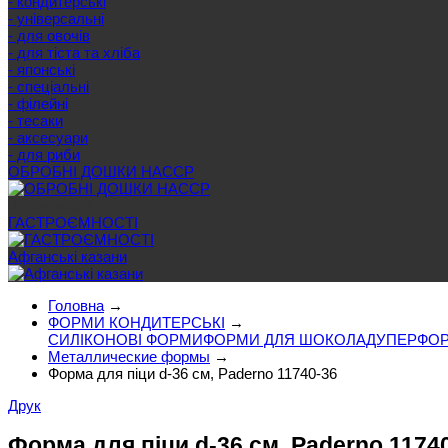
- кондитерські
- універсальні
- для овочів
- для тіста та хліба
- японські
- спеціальні
- філейні
- тесаки
- аксесуари
- для риби
ОБРОБНІ ДОШКИ HACCP
Ще категорії
ГАСТРОЄМНОСТІ
Афганські казани
Головна
→
ФОРМИ КОНДИТЕРСЬКІ
→
СИЛІКОНОВІ ФОРМИ
ФОРМИ ДЛЯ ШОКОЛАДУ
ПЕРФОР
Металлические формы
→
Форма для піци d-36 см, Paderno 11740-36
Друк
Форма для піци d-36 см, Paderno 1174