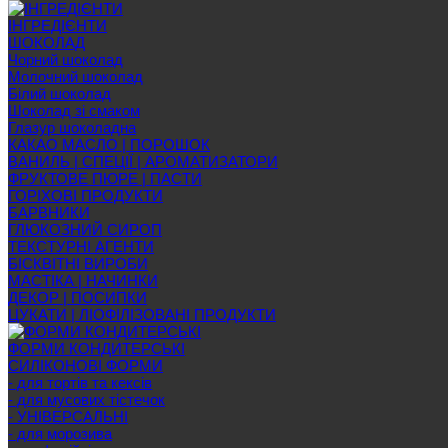
ІНГРЕДІЄНТИ
ШОКОЛАД
Чорний шоколад
Молочний шоколад
Білий шоколад
Шоколад зі смаком
Глазур шоколадна
КАКАО МАСЛО | ПОРОШОК
ВАНИЛЬ | СПЕЦІЇ | АРОМАТИЗАТОРИ
ФРУКТОВЕ ПЮРЕ | ПАСТИ
ГОРІХОВІ ПРОДУКТИ
БАРВНИКИ
ГЛЮКОЗНИЙ СИРОП
ТЕКСТУРНІ АГЕНТИ
БІСКВІТНІ ВИРОБИ
МАСТІКА | НАЧИНКИ
ДЕКОР | ПОСИПКИ
ЦУКАТИ | ЛІОФІЛІЗОВАНІ ПРОДУКТИ
ФОРМИ КОНДИТЕРСЬКІ
СИЛІКОНОВІ ФОРМИ
- для тортів та кексів
- для мусових тістечок
- УНІВЕРСАЛЬНІ
- для морозива