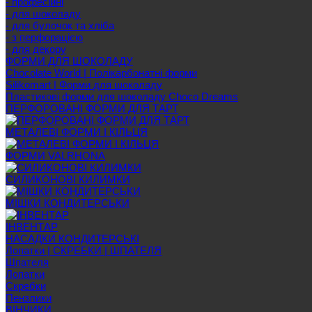
- професійні
- для шоколаду
- для булочок та хліба
- з перфорацією
- для декору
ФОРМИ ДЛЯ ШОКОЛАДУ
Chocolate World | Полікарбонатні форми
Silikomart | Форми для шоколаду
Пластикові форми для шоколаду Choco Dreams
ПЕРФОРОВАНІ ФОРМИ ДЛЯ ТАРТ
МЕТАЛЕВІ ФОРМИ І КІЛЬЦЯ
ФОРМИ VALRHONA
СИЛИКОНОВІ КИЛИМКИ
МІШКИ КОНДИТЕРСЬКИ
ІНВЕНТАР
НАСАДКИ КОНДИТЕРСЬКІ
Лопатки | СКРЕБКИ | ШПАТЕЛЯ
Шпателя
Лопатки
Скребки
Пензлики
ВІНЧИКИ