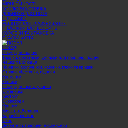
МІРНІ ЄМНОСТІ
БОРДЮРНА СТРІЧКА
ДІЛЬНИКИ ДЛЯ ТІСТА
ПІДСТАВКИ
РЕШІТКИ ДЛЯ ГЛАЗУРУВАННЯ
ПІДЛОЖКИ ДЛЯ ДЕСЕРТІВ
КОРОБКИ ТА УПАКОВКА
СКАЛКИ и СІТА
ПОСУД
Посуд для подачі
Тарілки, салатники, супники для порційної подачі
Чашки та блюдця
Чайники, молочники, кавники, глеки та кришки
Страви, підставки, підноси
Креманки
Кошики
Посуд для приготування
Сотейники
Каструлі
Сковороди
Кришки
Миска та Дуршлаг
Барний інвентар
Скло
Декантери, графини, диспенсери