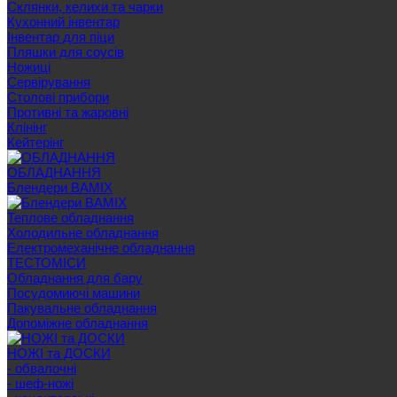
Склянки, келихи та чарки
Кухонний інвентар
Інвентар для піци
Пляшки для соусів
Ножиці
Сервірування
Cтолові прибори
Противні та жаровні
Клінінг
Кейтерінг
ОБЛАДНАННЯ
Блендери BAMIX
Теплове обладнання
Холодильне обладнання
Електромеханічне обладнання
ТЕСТОМІСИ
Обладнання для бару
Посудомиючі машини
Пакувальне обладнання
Допоміжне обладнання
НОЖІ та ДОСКИ
- обвалочні
- шеф-ножі