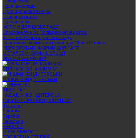
- професійні
- для шоколаду
- для булочок та хліба
- з перфорацією
- для декору
ФОРМИ ДЛЯ ШОКОЛАДУ
Chocolate World | Полікарбонатні форми
Silikomart | Форми для шоколаду
Пластикові форми для шоколаду Choco Dreams
ПЕРФОРОВАНІ ФОРМИ ДЛЯ ТАРТ
МЕТАЛЕВІ ФОРМИ І КІЛЬЦЯ
ФОРМИ VALRHONA
СИЛИКОНОВІ КИЛИМКИ
МІШКИ КОНДИТЕРСЬКИ
ІНВЕНТАР
НАСАДКИ КОНДИТЕРСЬКІ
Лопатки | СКРЕБКИ | ШПАТЕЛЯ
Шпателя
Лопатки
Скребки
Пензлики
ВІНЧИКИ
МІРНІ ЄМНОСТІ
БОРДЮРНА СТРІЧКА