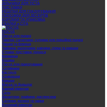
ДІЛЬНИКИ ДЛЯ ТІСТА
ПІДСТАВКИ
РЕШІТКИ ДЛЯ ГЛАЗУРУВАННЯ
ПІДЛОЖКИ ДЛЯ ДЕСЕРТІВ
КОРОБКИ ТА УПАКОВКА
СКАЛКИ и СІТА
ПОСУД
Посуд для подачі
Тарілки, салатники, супники для порційної подачі
Чашки та блюдця
Чайники, молочники, кавники, глеки та кришки
Страви, підставки, підноси
Креманки
Кошики
Посуд для приготування
Сотейники
Каструлі
Сковороди
Кришки
Миска та Дуршлаг
Барний інвентар
Скло
Декантери, графини, диспенсери
Склянки, келихи та чарки
Кухонний інвентар