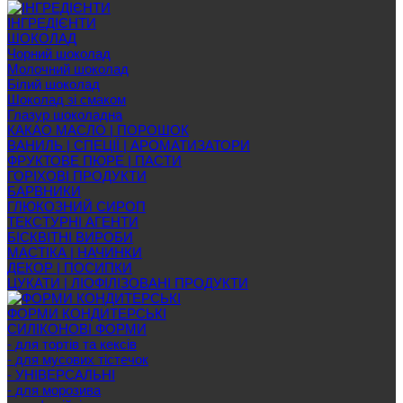
ІНГРЕДІЄНТИ
ШОКОЛАД
Чорний шоколад
Молочний шоколад
Білий шоколад
Шоколад зі смаком
Глазур шоколадна
КАКАО МАСЛО | ПОРОШОК
ВАНИЛЬ | СПЕЦІЇ | АРОМАТИЗАТОРИ
ФРУКТОВЕ ПЮРЕ | ПАСТИ
ГОРІХОВІ ПРОДУКТИ
БАРВНИКИ
ГЛЮКОЗНИЙ СИРОП
ТЕКСТУРНІ АГЕНТИ
БІСКВІТНІ ВИРОБИ
МАСТІКА | НАЧИНКИ
ДЕКОР | ПОСИПКИ
ЦУКАТИ | ЛІОФІЛІЗОВАНІ ПРОДУКТИ
ФОРМИ КОНДИТЕРСЬКІ
СИЛІКОНОВІ ФОРМИ
- для тортів та кексів
- для мусових тістечок
- УНІВЕРСАЛЬНІ
- для морозива