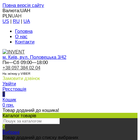
Повна версія сайту
Валюта:
UAH
PLN
UAH
US
|
RU
|
UA
Головна
О нас
Контакти
м. Київ, вул. Половецька 3/42
Пн—Сб 09:00—18:00
+38 097 384 02 04
На зв'язку у VIBER
Замовити дзвінок
Увійти
Реєстрація
0
Кошик
0 грн.
Товар доданий до кошика!
Каталог товарів
0
Вибрані
Товар доданий до списку вибраних