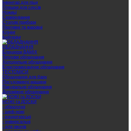
Інвентар для піци
Пляшки для соусів
Ножиці
Сервірування
Cтолові прибори
Противні та жаровні
Клінінг
Кейтерінг
ОБЛАДНАННЯ
Блендери BAMIX
Теплове обладнання
Холодильне обладнання
Електромеханічне обладнання
ТЕСТОМІСИ
Обладнання для бару
Посудомиючі машини
Пакувальне обладнання
Допоміжне обладнання
НОЖІ та ДОСКИ
- обвалочні
- шеф-ножі
- кондитерські
- універсальні
- для овочів