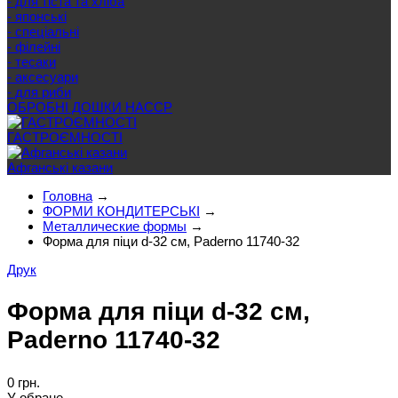
- для тіста та хліба
- японські
- спеціальні
- філейні
- тесаки
- аксесуари
- для риби
ОБРОБНІ ДОШКИ HACCP
ГАСТРОЄМНОСТІ
Афганські казани
Головна
→
ФОРМИ КОНДИТЕРСЬКІ
→
Металлические формы
→
Форма для піци d-32 см, Paderno 11740-32
Друк
Форма для піци d-32 см,
Paderno 11740-32
0 грн.
У обране