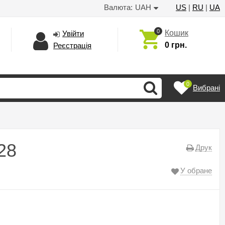
Валюта:
UAH
US
|
RU
|
UA
0
Кошик
Увійти
0 грн.
Реєстрація
0
Вибрані
28
Друк
У обране