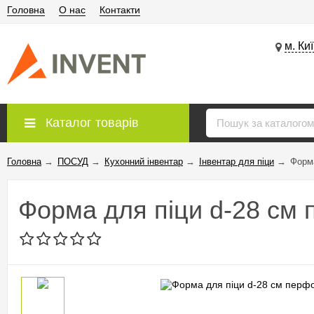
Головна
О нас
Контакти
м. Ки
Каталог товарів
Головна
→
ПОСУД
→
Кухонний інвентар
→
Інвентар для піци
→
Форма
Форма для піци d-28 см