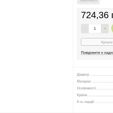
Закінчився
724,36 
-
+
Купити 
Повідомити о надх
Діаметр
Матеріал
Особливості
Країна
К-ть порцій