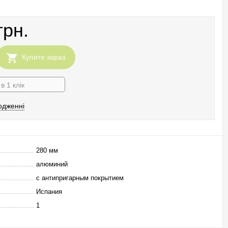
грн.
Купити зараз
в 1 клік
одженні
280 мм
алюминий
с антипригарным покрытием
Испания
1