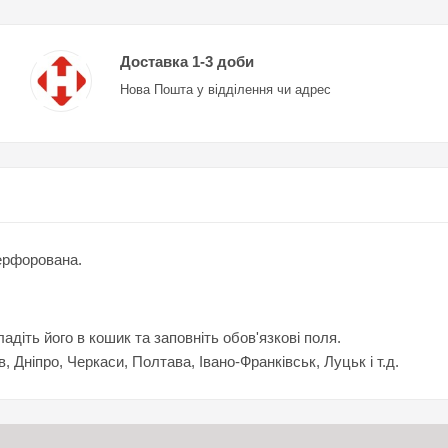
Доставка 1-3 доби
Нова Пошта у відділення чи адрес
перфорована.
діть його в кошик та заповніть обов'язкові поля.
в, Дніпро, Черкаси, Полтава, Івано-Франківськ, Луцьк і т.д.