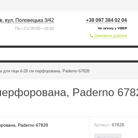
їв, вул. Половецька 3/42
+38 097 384 02 04
Пн—Сб 09:00—18:00
На зв'язку у VIBER
Замовити дзвінок
 для піци d-28 см перфорована, Paderno 67828
 перфорована, Paderno 678
67828
Артикул: