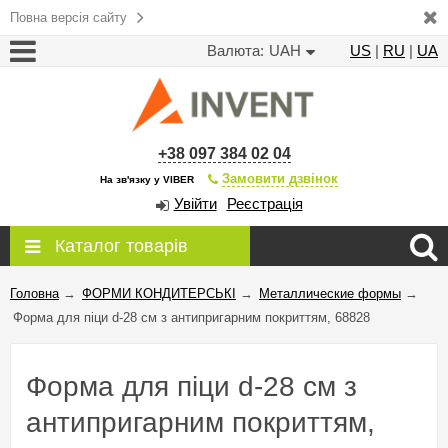
Повна версія сайту
Валюта:
UAH
US
|
RU
|
UA
+38 097 384 02 04
Замовити дзвінок
На зв'язку у VIBER
Увійти
Реєстрація
Каталог товарів
Головна
→
ФОРМИ КОНДИТЕРСЬКІ
→
Металлические формы
→
Форма для піци d-28 см з антипригарним покриттям, 68828
Форма для піци d-28 см з
антипригарним покриттям,