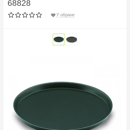
68828
У обране