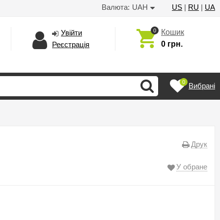
Валюта:
UAH
US
|
RU
|
UA
0
Кошик
Увійти
0 грн.
Реєстрація
0
Вибрані
Друк
У обране