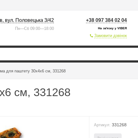
їв, вул. Половецька 3/42
+38 097 384 02 04
Пн—Сб 09:00—18:00
На зв'язку у VIBER
Замовити дзвінок
ма для паштету 30х4х6 см, 331268
х6 см, 331268
331268
Артикул: