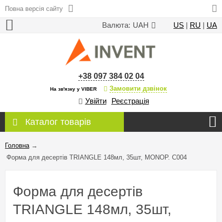
Повна версія сайту
Валюта:
UAH
US
|
RU
|
UA
+38 097 384 02 04
Замовити дзвінок
На зв'язку у VIBER
Увійти
Реєстрація
Каталог товарів
Головна
→
Форма для десертів TRIANGLE 148мл, 35шт, MONOP. C004
Форма для десертів
TRIANGLE 148мл, 35шт,