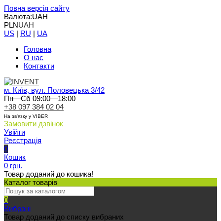
Повна версія сайту
Валюта:
UAH
PLN
UAH
US
|
RU
|
UA
Головна
О нас
Контакти
м. Київ, вул. Половецька 3/42
Пн—Сб 09:00—18:00
+38 097 384 02 04
На зв'язку у VIBER
Замовити дзвінок
Увійти
Реєстрація
0
Кошик
0 грн.
Товар доданий до кошика!
Каталог товарів
0
Вибрані
Товар доданий до списку вибраних