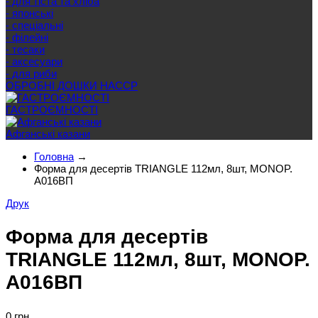
- для тіста та хліба
- японські
- спеціальні
- філейні
- тесаки
- аксесуари
- для риби
ОБРОБНІ ДОШКИ HACCP
ГАСТРОЄМНОСТІ
Афганські казани
Головна
→
Форма для десертів TRIANGLE 112мл, 8шт, MONOP.
A016ВП
Друк
Форма для десертів
TRIANGLE 112мл, 8шт, MONOP.
A016ВП
0 грн.