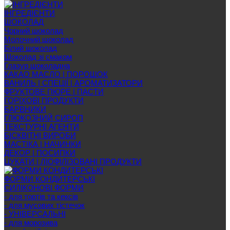
ІНГРЕДІЄНТИ
ШОКОЛАД
Чорний шоколад
Молочний шоколад
Білий шоколад
Шоколад зі смаком
Глазур шоколадна
КАКАО МАСЛО | ПОРОШОК
ВАНИЛЬ | СПЕЦІЇ | АРОМАТИЗАТОРИ
ФРУКТОВЕ ПЮРЕ | ПАСТИ
ГОРІХОВІ ПРОДУКТИ
БАРВНИКИ
ГЛЮКОЗНИЙ СИРОП
ТЕКСТУРНІ АГЕНТИ
БІСКВІТНІ ВИРОБИ
МАСТІКА | НАЧИНКИ
ДЕКОР | ПОСИПКИ
ЦУКАТИ | ЛІОФІЛІЗОВАНІ ПРОДУКТИ
ФОРМИ КОНДИТЕРСЬКІ
СИЛІКОНОВІ ФОРМИ
- для тортів та кексів
- для мусових тістечок
- УНІВЕРСАЛЬНІ
- для морозива