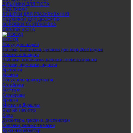
ДІЛЬНИКИ ДЛЯ ТІСТА
ПІДСТАВКИ
РЕШІТКИ ДЛЯ ГЛАЗУРУВАННЯ
ПІДЛОЖКИ ДЛЯ ДЕСЕРТІВ
КОРОБКИ ТА УПАКОВКА
СКАЛКИ и СІТА
ПОСУД
Посуд для подачі
Тарілки, салатники, супники для порційної подачі
Чашки та блюдця
Чайники, молочники, кавники, глеки та кришки
Страви, підставки, підноси
Креманки
Кошики
Посуд для приготування
Сотейники
Каструлі
Сковороди
Кришки
Миска та Дуршлаг
Барний інвентар
Скло
Декантери, графини, диспенсери
Склянки, келихи та чарки
Кухонний інвентар