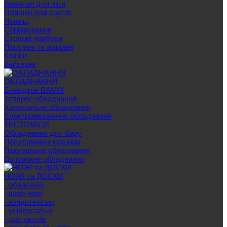
Інвентар для піци
Пляшки для соусів
Ножиці
Сервірування
Cтолові прибори
Противні та жаровні
Клінінг
Кейтерінг
ОБЛАДНАННЯ
Блендери BAMIX
Теплове обладнання
Холодильне обладнання
Електромеханічне обладнання
ТЕСТОМІСИ
Обладнання для бару
Посудомиючі машини
Пакувальне обладнання
Допоміжне обладнання
НОЖІ та ДОСКИ
- обвалочні
- шеф-ножі
- кондитерські
- універсальні
- для овочів