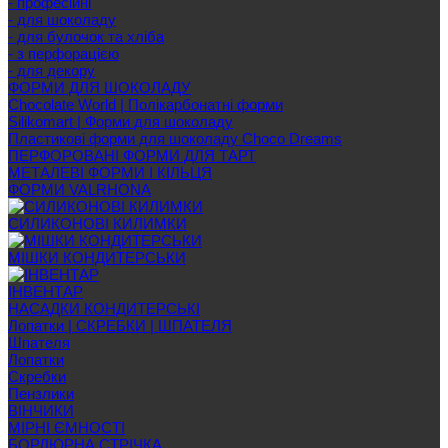
- професійні
- для шоколаду
- для булочок та хліба
- з перфорацією
- для декору
ФОРМИ ДЛЯ ШОКОЛАДУ
Chocolate World | Полікарбонатні форми
Silikomart | Форми для шоколаду
Пластикові форми для шоколаду Choco Dreams
ПЕРФОРОВАНІ ФОРМИ ДЛЯ ТАРТ
МЕТАЛЕВІ ФОРМИ І КІЛЬЦЯ
ФОРМИ VALRHONA
СИЛИКОНОВІ КИЛИМКИ
МІШКИ КОНДИТЕРСЬКИ
ІНВЕНТАР
НАСАДКИ КОНДИТЕРСЬКІ
Лопатки | СКРЕБКИ | ШПАТЕЛЯ
Шпателя
Лопатки
Скребки
Пензлики
ВІНЧИКИ
МІРНІ ЄМНОСТІ
БОРДЮРНА СТРІЧКА